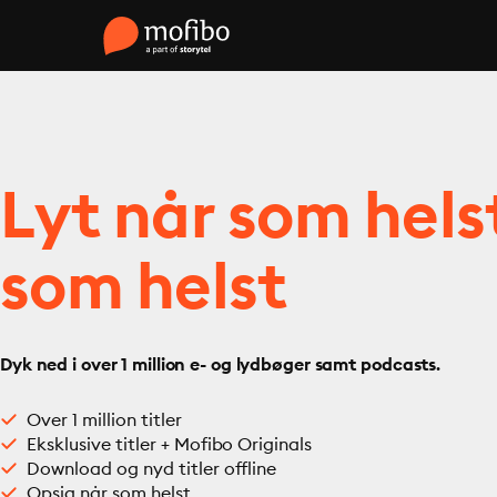
Lyt når som hels
som helst
Dyk ned i over 1 million e- og lydbøger samt podcasts.
Over 1 million titler
Eksklusive titler + Mofibo Originals
Download og nyd titler offline
Opsig når som helst