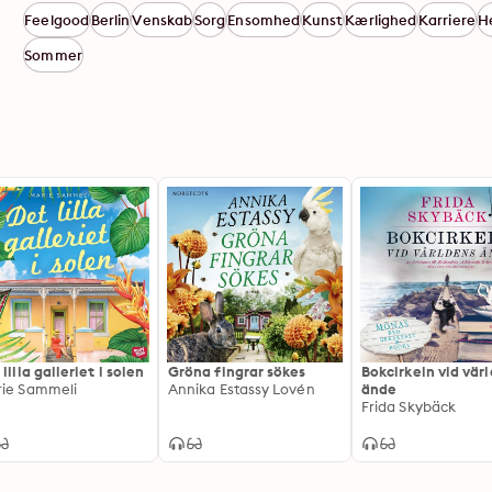
Feelgood
Berlin
Venskab
Sorg
Ensomhed
Kunst
Kærlighed
Karriere
H
Sommer
lilla galleriet i solen
Gröna fingrar sökes
Bokcirkeln vid vär
ie Sammeli
Annika Estassy Lovén
ände
Frida Skybäck