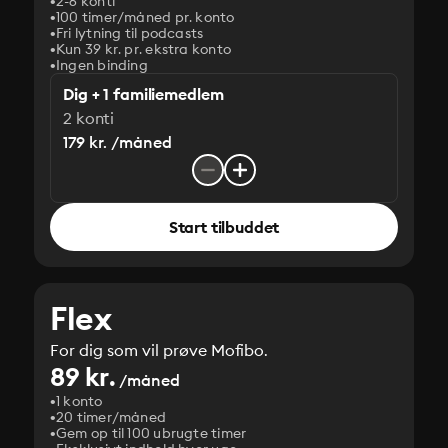
2-6 konti
100 timer/måned pr. konto
Fri lytning til podcasts
Kun 39 kr. pr. ekstra konto
Ingen binding
Dig + 1 familiemedlem
2 konti
179 kr. /måned
Start tilbuddet
Flex
For dig som vil prøve Mofibo.
89 kr.
/måned
1 konto
20 timer/måned
Gem op til 100 ubrugte timer