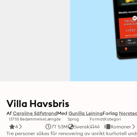
Villa Havsbris
Af
Caroline Säfstrand
Med
Gunilla Leining
Forlag
Norste
13755 Bedømmelse
Længde
Sprog
Format
Kategori
4
7T 53M
Svensk
Romaner
Tre personer sökes för renovering av anrikt kurhotell un