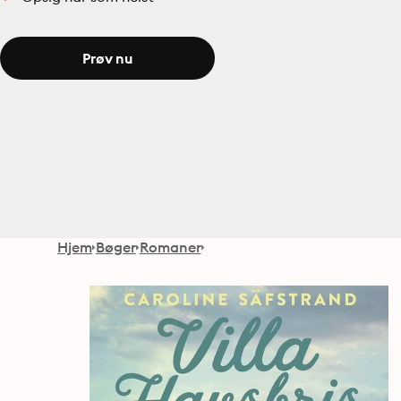
Prøv nu
Hjem
Bøger
Romaner