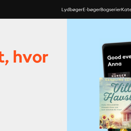
Lydbøger
E-bøger
Bogserier
Kate
t, hvor