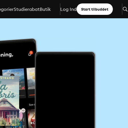
gorier
Studierabat
Butik
Log Ind
Start tilbuddet