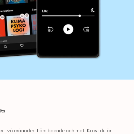
dts
der två månader. Lön: boende och mat. Krav: du är 