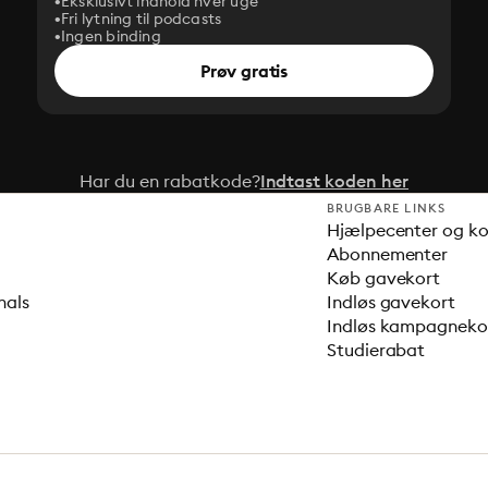
Eksklusivt indhold hver uge
Fri lytning til podcasts
Ingen binding
Prøv gratis
Har du en rabatkode?
Indtast koden her
BRUGBARE LINKS
Hjælpecenter og k
Abonnementer
Køb gavekort
nals
Indløs gavekort
Indløs kampagnek
Studierabat