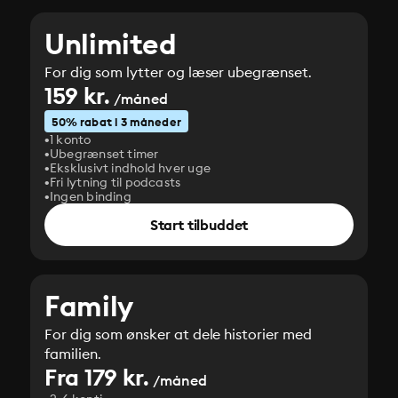
Unlimited
For dig som lytter og læser ubegrænset.
159 kr.
/måned
50% rabat i 3 måneder
1 konto
Ubegrænset timer
Eksklusivt indhold hver uge
Fri lytning til podcasts
Ingen binding
Start tilbuddet
Family
For dig som ønsker at dele historier med
familien.
Fra 179 kr.
/måned