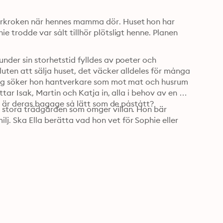
parkroken när hennes mamma dör. Huset hon har 
e trodde var sålt tillhör plötsligt henne. Planen 
under sin storhetstid fylldes av poeter och 
luten att sälja huset, det väcker alldeles för många 
ändig söker hon hantverkare som mot mat och husrum 
ttar Isak, Martin och Katja in, alla i behov av en 
men är deras bagage så lätt som de påstått?
n stora trädgården som omger villan. Hon bär 
. Ska Ella berätta vad hon vet för Sophie eller 