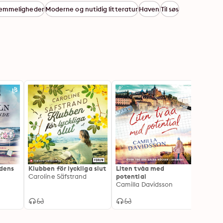
emmeligheder
Moderne og nutidig litteratur
Haven
Til søs
ldens
Klubben för lyckliga slut
Liten tvåa med
Ett o
Caroline Säfstrand
potential
Åsa H
Camilla Davidsson