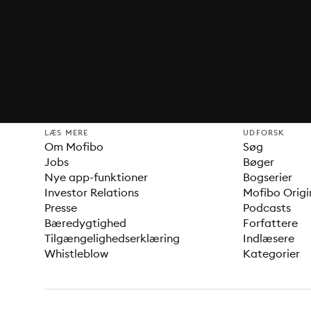
LÆS MERE
UDFORSK
Om Mofibo
Søg
Jobs
Bøger
Nye app-funktioner
Bogserier
Investor Relations
Mofibo Origi
Presse
Podcasts
Bæredygtighed
Forfattere
Tilgængelighedserklæring
Indlæsere
Whistleblow
Kategorier