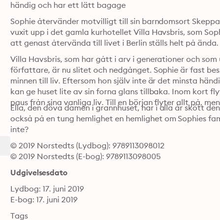
händig och har ett lätt bagage
Sophie återvänder motvilligt till sin barndomsort Skep
vuxit upp i det gamla kurhotellet Villa Havsbris, som Sophi
att genast återvända till livet i Berlin ställs helt på ända.
Villa Havsbris, som har gått i arv i generationer och som 
författare, är nu slitet och nedgånget. Sophie är fast bes
minnen till liv. Eftersom hon själv inte är det minsta h
kan ge huset lite av sin forna glans tillbaka. Inom kort fly
paus från sina vanliga liv. Till en början flyter allt på, 
Ella, den döva damen i grannhuset, har i alla år skött de
också på en tung hemlighet en hemlighet om Sophies familj
inte?
© 2019 Norstedts (Lydbog): 9789113098012
© 2019 Norstedts (E-bog): 9789113098005
Udgivelsesdato
Lydbog: 17. juni 2019
E-bog: 17. juni 2019
Tags