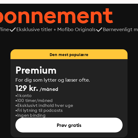
abonnement
line
Eksklusive titler + Mofibo Originals
Børnevenligt mi
Den mest populære
Premium
For dig som lytter og læser ofte.
129 kr.
/måned
1 konto
100 timer/måned
Eksklusivt indhold hver uge
Fri lytning til podcasts
Ingen binding
Prøv gratis