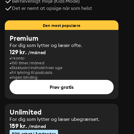
Børnevenligt miljø (Kids Mode)
Det er nemt at opsige når som helst
Den mest populære
Premium
For dig som lytter og læser ofte.
129 kr.
/måned
1 konto
100 timer/måned
Eksklusivt indhold hver uge
Fri lytning til podcasts
Ingen binding
Prøv gratis
Unlimited
For dig som lytter og læser ubegrænset.
159 kr.
/måned
50% rabat i 3 måneder