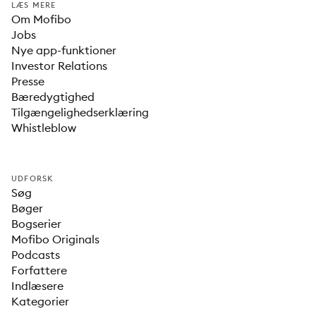
LÆS MERE
Om Mofibo
Jobs
Nye app-funktioner
Investor Relations
Presse
Bæredygtighed
Tilgængelighedserklæring
Whistleblow
UDFORSK
Søg
Bøger
Bogserier
Mofibo Originals
Podcasts
Forfattere
Indlæsere
Kategorier