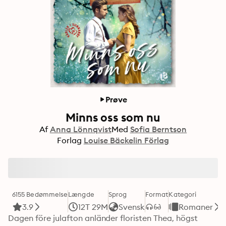
Prøve
Minns oss som nu
Af
Anna Lönnqvist
Med
Sofia Berntson
Forlag
Louise Bäckelin Förlag
6155 Bedømmelse
Længde
Sprog
Format
Kategori
3.9
12T 29M
Svensk
Romaner
Dagen före julafton anländer floristen Thea, högst 