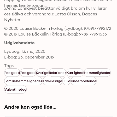
hennes femte roman. 
»Anna Lönnqvist berättar väldigt bra om hur vi lurar 
oss själva och varandra.« Lotta Olsson, Dagens 
Nyheter
© 2020 Louise Bäckelin Förlag (Lydbog): 9789177992172
© 2019 Louise Bäckelin Förlag (E-bog): 9789177991533
Udgivelsesdato
Lydbog: 13. maj 2020
E-bog: 23. december 2019
Tags
Feelgood
Feelgood
Sverige
Relationer
Kærlighed
Hemmeligheder
Familiehemmeligheder
Familiesaga
Julia
Underholdende
Valentinsdag
Andre kan også lide...