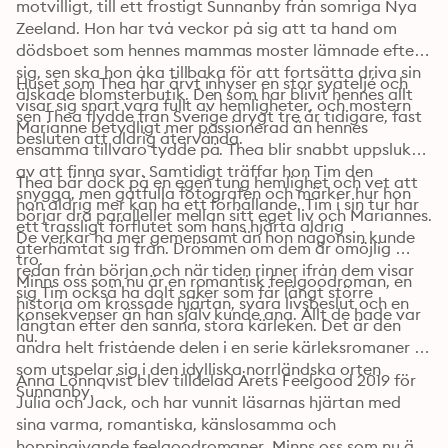
motvilligt, till ett frostigt Sunnanby från somriga Nya 
Zeeland. Hon har två veckor på sig att ta hand om 
dödsboet som hennes mammas moster lämnade efter 
sig, sen ska hon åka tillbaka för att fortsätta driva sin 
Huset som Thea har ärvt inhyser en stor syateljé och 
älskade blomsterbutik. Den som har blivit hennes allt 
visar sig snart vara fullt av hemligheter, och mostern 
sen Thea flydde från Sverige drygt tre år tidigare, fast 
Marianne betydligt mer passionerad än hennes 
besluten att aldrig återvända. 
ensamma tillvaro tydde på. Thea blir snabbt uppslukad 
av att finna svar. Samtidigt träffar hon Tim den 
Thea bär dock på en egen tung hemlighet och vet att 
snygga, men gåtfulla fotografen och märker hur hon 
hon aldrig mer kan ha ett förhållande. Tim i sin tur har 
börjar dra paralleller mellan sitt eget liv och Mariannes. 
ett trassligt förflutet som hans hjärta aldrig 
De verkar ha mer gemensamt än hon någonsin kunde 
återhämtat sig från. Drömmen om dem är omöjlig 
tro. 
redan från början och när tiden rinner ifrån dem visar 
Minns oss som nu är en romantisk feelgoodroman, en 
sig Tim också ha dolt saker som får långt större 
historia om krossade hjärtan, svåra livsbeslut och en 
konsekvenser än han själv kunde ana. Allt de hade var 
längtan efter den sanna, stora kärleken. Det är den 
nu. 
andra helt fristående delen i en serie kärleksromaner 
som utspelar sig i den idylliska norrländska orten 
Anna Lönnqvist blev tilldelad Årets Feelgood 2019 för 
Sunnanby. 
Julia och Jack, och har vunnit läsarnas hjärtan med 
sina varma, romantiska, känslosamma och 
hoppingivande feelgoodromaner. Minns oss som nu är 