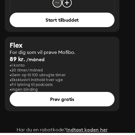
Start tilbuddet
Flex
For dig som vil prøve Mofibo.
89 kr.
/måned
1 konto
20 timer/måned
Gem op til 100 ubrugte timer
Eksklusivt indhold hver uge
Fri lytning til podcasts
Ingen binding
Prøv gratis
Har du en rabatkode?
Indtast koden her