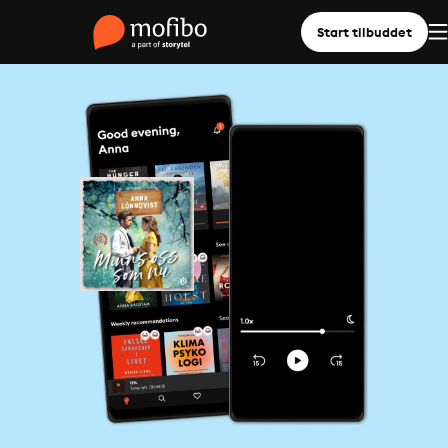
Start tilbuddet