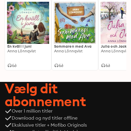
En kväll i juni
Sommaren med Ava
Julia och Jack
Anna Lönnqvist
Anna Lönnqvist
Anna Lönnqvist
Vælg dit
abonnement
Over 1 million titler
Download og nyd titler offline
Eksklusive titler + Mofibo Originals