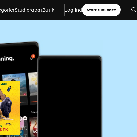
gorier
Studierabat
Butik
Log Ind
Start tilbuddet