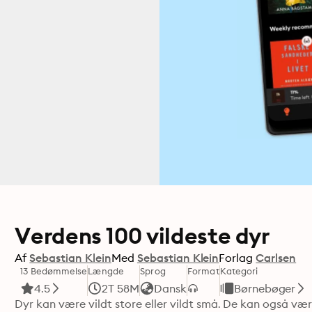
Verdens 100 vildeste dyr
Af
Sebastian Klein
Med
Sebastian Klein
Forlag
Carlsen
13 Bedømmelse
Længde
Sprog
Format
Kategori
4.5
2T 58M
Dansk
Børnebøger
Dyr kan være vildt store eller vildt små. De kan også vær