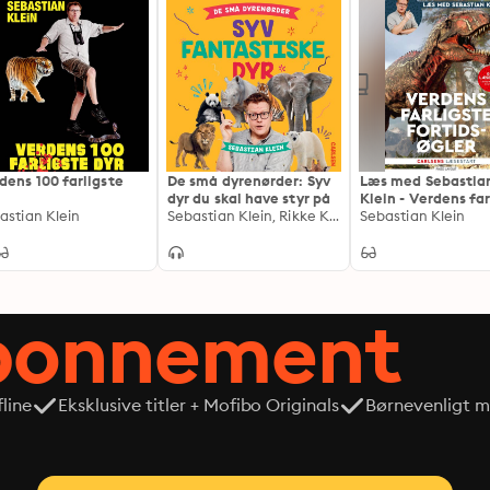
dens 100 farligste
De små dyrenørder: Syv
Læs med Sebastia
dyr du skal have styr på
Klein - Verdens far
astian Klein
Sebastian Klein, Rikke Klein
fortidsøgler
Sebastian Klein
abonnement
line
Eksklusive titler + Mofibo Originals
Børnevenligt mi