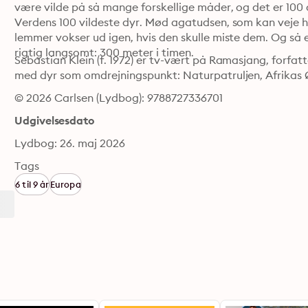
være vilde på så mange forskellige måder, og det er 100 a
Verdens 100 vildeste dyr. Mød agatudsen, som kan veje helt
lemmer vokser ud igen, hvis den skulle miste dem. Og så er
rigtig langsomt: 300 meter i timen.
Sebastian Klein (f. 1972) er tv-vært på Ramasjang, forfat
med dyr som omdrejningspunkt: Naturpatruljen, Afrikas
© 2026 Carlsen (Lydbog): 9788727336701
Udgivelsesdato
Lydbog: 26. maj 2026
Tags
6 til 9 år
Europa