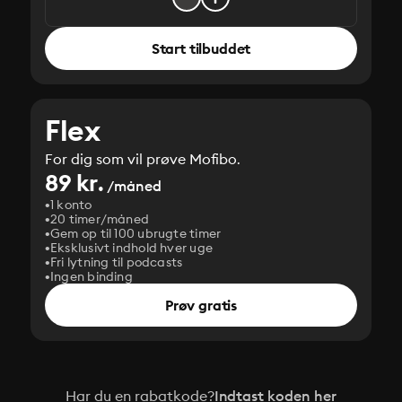
Start tilbuddet
Flex
For dig som vil prøve Mofibo.
89 kr.
/måned
1 konto
20 timer/måned
Gem op til 100 ubrugte timer
Eksklusivt indhold hver uge
Fri lytning til podcasts
Ingen binding
Prøv gratis
Har du en rabatkode?
Indtast koden her