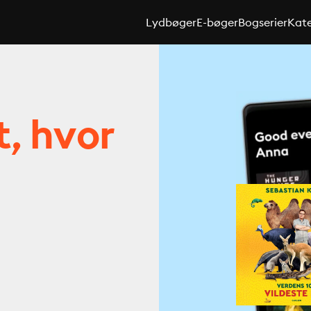
Lydbøger
E-bøger
Bogserier
Kate
t, hvor