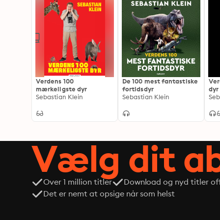
Verdens 100
De 100 mest fantastiske
Ver
mærkeligste dyr
fortidsdyr
dyr
Sebastian Klein
Sebastian Klein
Seb
Vælg dit 
Over 1 million titler
Download og nyd titler off
Det er nemt at opsige når som helst