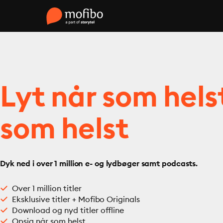
Lyt når som hels
som helst
Dyk ned i over 1 million e- og lydbøger samt podcasts.
Over 1 million titler
Eksklusive titler + Mofibo Originals
Download og nyd titler offline
Opsig når som helst