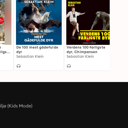
n
De 100 mest gådefulde
Verdens 100 farligste
Læs m
ligste
dyr
dyr, Chimpansen
Klein 
Sebastian Klein
Sebastian Klein
farli
Sebast
ljø (Kids Mode)