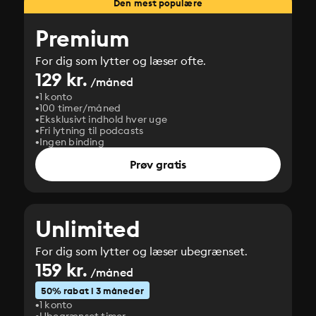
Den mest populære
Premium
For dig som lytter og læser ofte.
129 kr.
/måned
1 konto
100 timer/måned
Eksklusivt indhold hver uge
Fri lytning til podcasts
Ingen binding
Prøv gratis
Unlimited
For dig som lytter og læser ubegrænset.
159 kr.
/måned
50% rabat i 3 måneder
1 konto