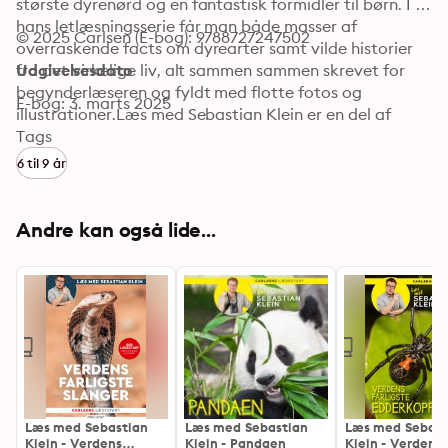
største dyrenørd og en fantastisk formidler til børn. I 
hans letlæsningsserie får man både masser af 
© 2025 Carlsen (E-bog): 9788727247502
overraskende facts om dyrearter samt vilde historier 
fra det virkelige liv, alt sammen sammen skrevet for 
Udgivelsesdato
begynderlæseren og fyldt med flotte fotos og 
E-bog: 3. marts 2025
illustrationer.Læs med Sebastian Klein er en del af 
Carlsens Læsestart – en begynder-letlæsningsserie, 
Tags
som henvender sig til de nye læsere. Bøgerne er 
6 til 9 år
læsepædagogisk bearbejdet, typografien er let 
læsbar, og bøgerne indeholder mange illustrationer, 
der fungerer som støtte for læsningen. Bøgerne har 
Andre kan også lide...
ikke lix- eller lettal, da de er fagbøger. I Verdens 
farligste slanger lærer vi bl.a. om verdens hurtigste 
kattedyr, hvem der har det stærkeste bid, og om den 
lille dreng, der faldt ned i jaguarburet i zoo ...I samme 
serie:Verdens farligste hajerVerdens farligste 
slangerVerdens farligste fortidsøglerFra ca. 7 år.
Læs med Sebastian
Læs med Sebastian
Læs med Sebast
Klein - Verdens
Klein - Pandaen
Klein - Verdens