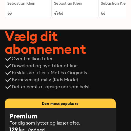
farligste slanger
Sebastian Klein
Sebastian Klein
farligste edder
Sebastian Klein
Vælg dit
abonnement
Over 1 million titler
Download og nyd titler offline
Eksklusive titler + Mofibo Originals
Børnevenligt miljø (Kids Mode)
Det er nemt at opsige når som helst
Den mest populære
Premium
For dig som lytter og læser ofte.
129 kr.
/måned