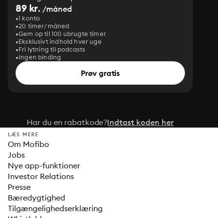
89 kr.
/måned
1 konto
20 timer/måned
Gem op til 100 ubrugte timer
Eksklusivt indhold hver uge
Fri lytning til podcasts
Ingen binding
Prøv gratis
Har du en rabatkode?
Indtast koden her
LÆS MERE
Om Mofibo
Jobs
Nye app-funktioner
Investor Relations
Presse
Bæredygtighed
Tilgængelighedserklæring