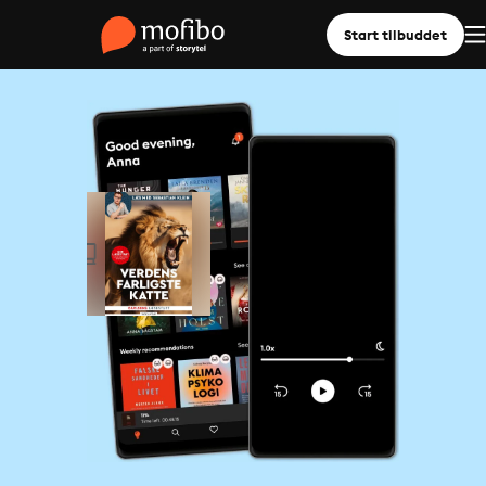
Start tilbuddet