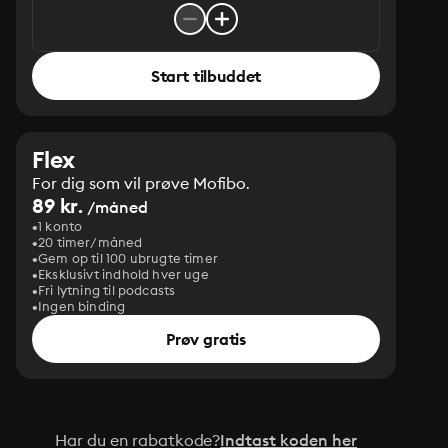
Start tilbuddet
Flex
For dig som vil prøve Mofibo.
89 kr.
/måned
1 konto
20 timer/måned
Gem op til 100 ubrugte timer
Eksklusivt indhold hver uge
Fri lytning til podcasts
Ingen binding
Prøv gratis
Har du en rabatkode?
Indtast koden her