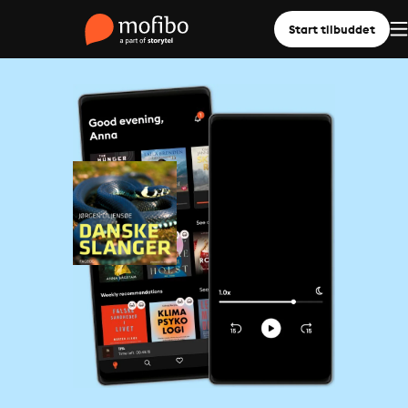
Start tilbuddet