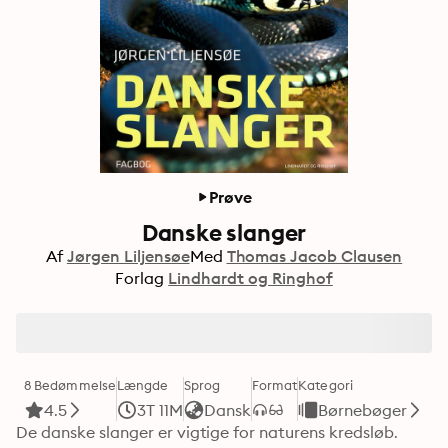
Prøve
Danske slanger
Af
Jørgen Liljensøe
Med
Thomas Jacob Clausen
Forlag
Lindhardt og Ringhof
8 Bedømmelse
Længde
Sprog
Format
Kategori
4.5
3T 11M
Dansk
Børnebøger
De danske slanger er vigtige for naturens kredsløb. 