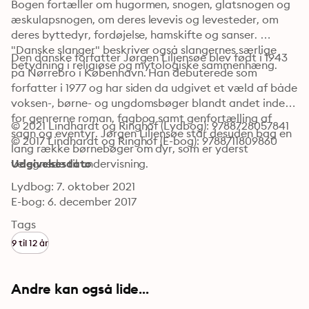
Bogen fortæller om hugormen, snogen, glatsnogen og 
æskulapsnogen, om deres levevis og levesteder, om 
deres byttedyr, fordøjelse, hamskifte og sanser. 
"Danske slanger" beskriver også slangernes særlige 
Den danske forfatter Jørgen Liljensøe blev født i 1943 
betydning i religiøse og mytologiske sammenhæng.
på Nørrebro i København. Han debuterede som 
forfatter i 1977 og har siden da udgivet et væld af både 
voksen-, børne- og ungdomsbøger blandt andet inden 
for genrerne roman, fagbog samt genfortælling af 
© 2021 Lindhardt og Ringhof (Lydbog): 9788728057841
sagn og eventyr. Jørgen Liljensøe står desuden bag en 
© 2017 Lindhardt og Ringhof (E-bog): 9788711809860
lang række børnebøger om dyr, som er yderst 
velegnede til undervisning.
Udgivelsesdato
Lydbog: 7. oktober 2021
E-bog: 6. december 2017
Tags
9 til 12 år
Andre kan også lide...