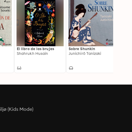
El libro de las brujas
Sobre Shunkin
El cue
Shahrukh Husain
Junichirō Tanizaki
Un vi
Paco 
ljø (Kids Mode)