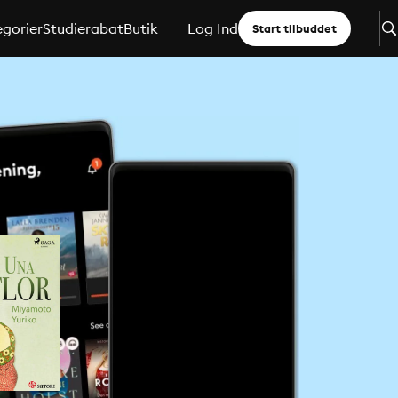
gorier
Studierabat
Butik
Log Ind
Start tilbuddet