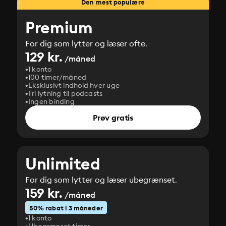
Den mest populære
Premium
For dig som lytter og læser ofte.
129 kr.
/måned
1 konto
100 timer/måned
Eksklusivt indhold hver uge
Fri lytning til podcasts
Ingen binding
Prøv gratis
Unlimited
For dig som lytter og læser ubegrænset.
159 kr.
/måned
50% rabat i 3 måneder
1 konto