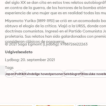
del siglo XX se dan cita en estos tres relatos autobiográ
en contra de la guerra, de los horrores de la bomba atómi
experiencia de una mujer que es en realidad todas las m
⁮Miyamoto Yuriko (1899-1951) se crió en un acomodado barri
obtuvo el elogio de la crítica. Viajó a la URSS, donde co
doctrinas comunistas. Ingresó en el Partido Comunista J
proletaria. Sus relatos han sido galardonados con premios
consideran clásicos de posguerra.
© 2021 Saga Egmont (Lydbog): 9788726622263
Udgivelsesdato
Lydbog: 20. september 2021
Tags
Japan
Politik
Kvindelige hovedpersoner
Selvbiografi
Klassiske novell