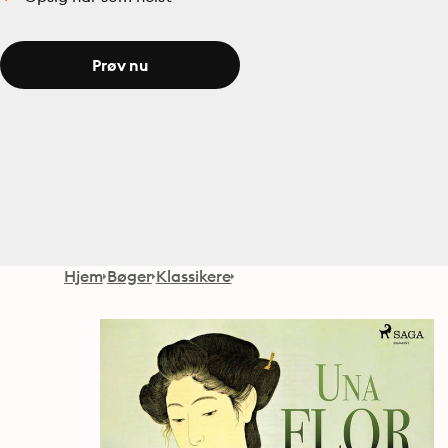
Prøv nu
Hjem
Bøger
Klassikere