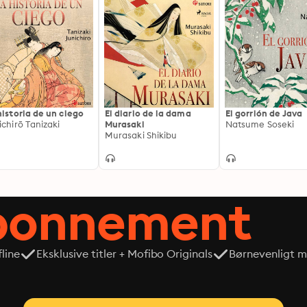
historia de un ciego
El diario de la dama
El gorrión de Java
ichirō Tanizaki
Murasaki
Natsume Soseki
Murasaki Shikibu
abonnement
line
Eksklusive titler + Mofibo Originals
Børnevenligt mi