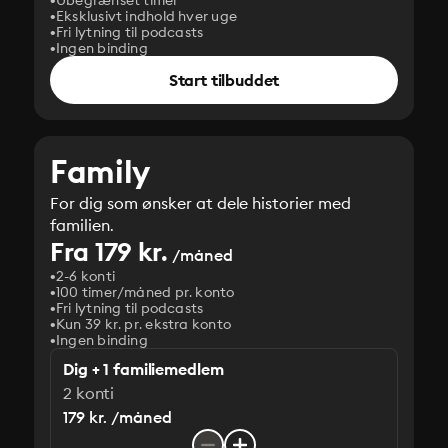
Ubegrænset timer
Eksklusivt indhold hver uge
Fri lytning til podcasts
Ingen binding
Start tilbuddet
Family
For dig som ønsker at dele historier med
familien.
Fra 179 kr.
/måned
2-6 konti
100 timer/måned pr. konto
Fri lytning til podcasts
Kun 39 kr. pr. ekstra konto
Ingen binding
Dig + 1 familiemedlem
2 konti
179 kr. /måned