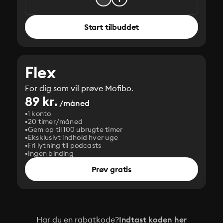
Start tilbuddet
Flex
For dig som vil prøve Mofibo.
89 kr.
/måned
1 konto
20 timer/måned
Gem op til 100 ubrugte timer
Eksklusivt indhold hver uge
Fri lytning til podcasts
Ingen binding
Prøv gratis
Har du en rabatkode?
Indtast koden her