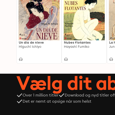
Un día de nieve
Nubes flotantes
La 
Higuchi Ichiyo
Hayashi Fumiko
Jun
Vælg dit 
Over 1 million titler
Download og nyd titler off
Det er nemt at opsige når som helst