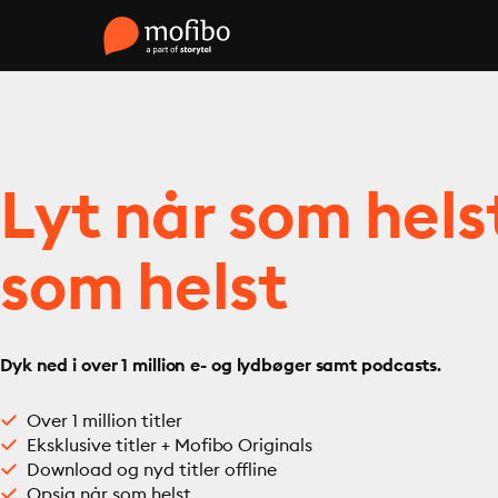
Lyt når som hels
som helst
Dyk ned i over 1 million e- og lydbøger samt podcasts.
Over 1 million titler
Eksklusive titler + Mofibo Originals
Download og nyd titler offline
Opsig når som helst