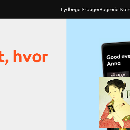
Lydbøger
E-bøger
Bogserier
Kate
t, hvor