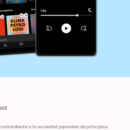
ont
ontundente a la sociedad japonesa de principios 