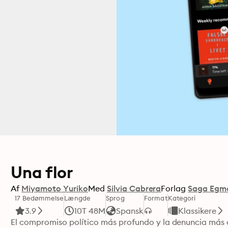
Una flor
Af
Miyamoto Yuriko
Med
Silvia Cabrera
Forlag
Saga Egm
17 Bedømmelse
Længde
Sprog
Format
Kategori
3.9
10T 48M
Spansk
Klassikere
El compromiso político más profundo y la denuncia más c