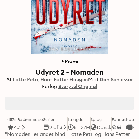
Prøve
Udyret 2 - Nomaden
Af
Lotte Petri
Hans Petter Hougen
Med
Dan Schlosser
Forlag
Storytel Original
4576 Bedømmelse
Serier
Længde
Sprog
Format
Katego
4.3
2 af 3
8T 27M
Dansk
Kr
"Nomaden" er andet bind i Lotte Petri og Hans Petter 