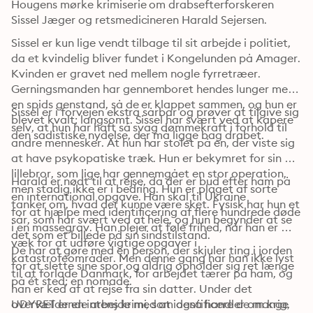
Hougens mørke krimiserie om drabsefterforskeren 
Sissel Jæger og retsmedicineren Harald Sejersen.
Sissel er kun lige vendt tilbage til sit arbejde i politiet, 
da et kvindelig bliver fundet i Kongelunden på Amager. 
Kvinden er gravet ned mellem nogle fyrretræer. 
Gerningsmanden har gennemboret hendes lunger med 
en spids genstand, så de er klappet sammen, og hun er 
Sissel er i forvejen ekstra sårbar og prøver at tilgive sig 
blevet kvalt; langsomt. Sissel har svært ved at kapere 
selv, at hun har haft så svag dømmekraft i forhold til 
den sadistiske nydelse, der må ligge bag drabet. 
andre mennesker. At hun har stolet på en, der viste sig 
at have psykopatiske træk. Hun er bekymret for sin 
lillebror, som lige har gennemgået en stor operation, 
Harald er nødt til at rejse, da der er bud efter ham på 
men stadig ikke er i bedring. Hun er plaget af sorte 
en international opgave. Han skal til Ukraine 

tanker om, hvad der kunne være sket. Fysisk har hun et 
for at hjælpe med identificering af flere hundrede døde 
sår, som har svært ved at hele, og hun begynder at se 
i en massegrav. Han plejer at føle frihed, når han er 
det som et billede på sin sindstilstand. 
væk for at udføre vigtige opgaver i 
De har at gøre med en person, der skjuler ting i jorden 
katastrofeområder. Men denne gang har han ikke lyst 
for at slette sine spor og aldrig opholder sig ret længe 
til at forlade Danmark, for arbejdet tærer på ham, og 
på ét sted; en nomade.
han er ked af at rejse fra sin datter. Under det 
overvældende arbejde med at identificere de mange 
UDYRET er en intens krimi, som også handler om krig, 