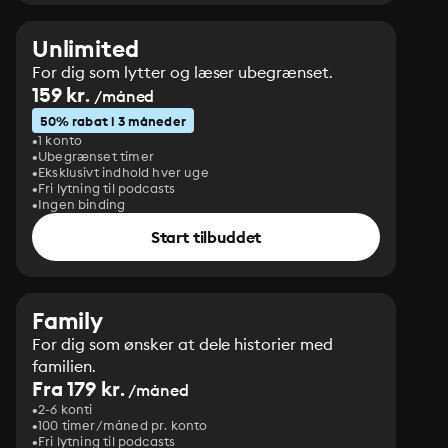
Unlimited
For dig som lytter og læser ubegrænset.
159 kr.
/måned
50% rabat i 3 måneder
1 konto
Ubegrænset timer
Eksklusivt indhold hver uge
Fri lytning til podcasts
Ingen binding
Start tilbuddet
Family
For dig som ønsker at dele historier med
familien.
Fra 179 kr.
/måned
2-6 konti
100 timer/måned pr. konto
Fri lytning til podcasts