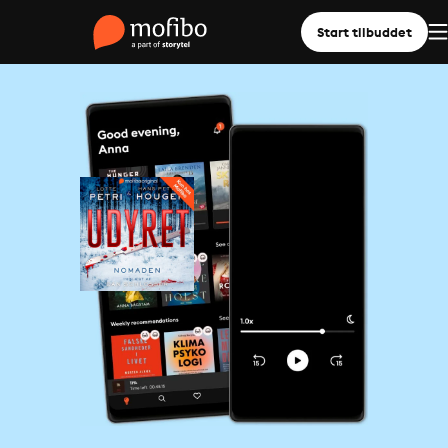
Start tilbuddet