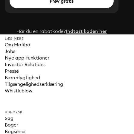
Prøv gratis
Har du en rabatkode?
Indtast koden her
LÆS MERE
Om Mofibo
Jobs
Nye app-funktioner
Investor Relations
Presse
Bæredygtighed
Tilgængelighedserklæring
Whistleblow
UDFORSK
Søg
Bøger
Bogserier