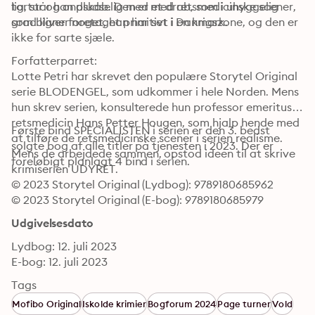
lig, står han pludselig med et drab, som i uhyggelig 
tortur og ondskab. Den er med retsmedicinske scener, 
som bliver foretaget primitivt i en krigszone, og den er 
grad ligner noget, han har set i Danmark. 
ikke for sarte sjæle. 
Forfatterparret:

Lotte Petri har skrevet den populære Storytel Original 
serie BLODENGEL, som udkommer i hele Norden. Mens 
hun skrev serien, konsulterede hun professor emeritus i 
retsmedicin Hans Petter Hougen, som hjalp hende med 
Første bind SPECIALISTEN i serien er den 3. bedst 
at tilføre de retsmedicinske scener i serien realisme. 
solgte bog af alle titler på tjenesten i 2023. Der er 
Mens de arbejdede sammen, opstod ideen til at skrive 
foreløbigt planlagt 4 bind i serien.
krimiserien UDYRET.
© 2023 Storytel Original (Lydbog): 9789180685962
© 2023 Storytel Original (E-bog): 9789180685979
Udgivelsesdato
Lydbog: 12. juli 2023
E-bog: 12. juli 2023
Tags
Mofibo Original
Iskolde krimier
Bogforum 2024
Page turner
Vold