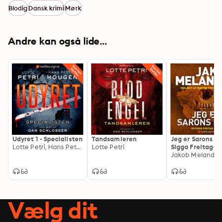
Blodig
Dansk krimi
Mørk
Andre kan også lide...
Udyret 1 - Specialisten
Tandsamleren
Jeg er Sarons ro
Lotte Petri, Hans Petter Hougen
Lotte Petri
Sigga Freitag-k
Jakob Melander
Vælg dit