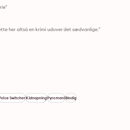
ie”

 dette her altså en krimi udover det sædvanlige.”
Voice Switcher
Kidnapning
Pyromani
Blodig