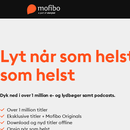
Lyt når som hels
som helst
Dyk ned i over 1 million e- og lydbøger samt podcasts.
Over 1 million titler
Eksklusive titler + Mofibo Originals
Download og nyd titler offline
Opsig når som helst