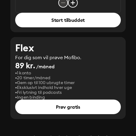
Start tilbuddet
Flex
For dig som vil prøve Mofibo.
89 kr.
/måned
1 konto
20 timer/måned
Gem op til 100 ubrugte timer
Eksklusivt indhold hver uge
Fri lytning til podcasts
Ingen binding
Prøv gratis