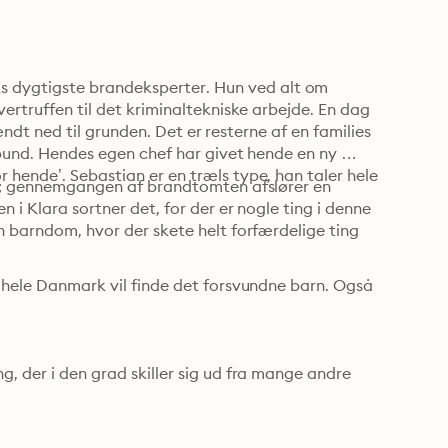
dygtigste brandeksperter. Hun ved alt om 
vertruffen til det kriminaltekniske arbejde. En dag 
rændt ned til grunden. Det er resterne af en families 
 bund. Hendes egen chef har givet hende en ny 
 hende’. Sebastian er en træls type, han taler hele 
ned; gennemgangen af brandtomten afslører en 
 i Klara sortner det, for der er nogle ting i denne 
n barndom, hvor der skete helt forfærdelige ting 
g hele Danmark vil finde det forsvundne barn. Også 
, der i den grad skiller sig ud fra mange andre 