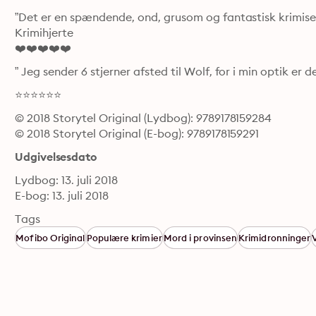
”Det er en spændende, ond, grusom og fantastisk krimiser
Krimihjerte 

❤️❤️❤️❤️❤️
” Jeg sender 6 stjerner afsted til Wolf, for i min optik er
⭐️⭐️⭐️⭐️⭐️⭐
© 2018 Storytel Original (Lydbog): 9789178159284
© 2018 Storytel Original (E-bog): 9789178159291
Udgivelsesdato
Lydbog: 13. juli 2018
E-bog: 13. juli 2018
Tags
Mofibo Original
Populære krimier
Mord i provinsen
Krimidronninger