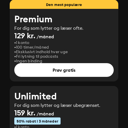
Den mest populære
Premium
For dig som lytter og læser ofte.
129 kr.
/måned
1 konto
100 timer/måned
Eksklusivt indhold hver uge
Fri lytning til podcasts
Ingen binding
Prøv gratis
Unlimited
For dig som lytter og læser ubegrænset.
159 kr.
/måned
50% rabat i 3 måneder
1 konto