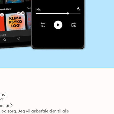
inal
ori
imier
 sorg. Jeg vil anbefale den til alle 