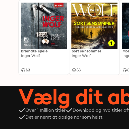
Brændte sjæle
Sort sensommer
Mor
Inger Wolf
Inger Wolf
Ing
Vælg dit 
Over 1 million titler
Download og nyd titler off
Det er nemt at opsige når som helst