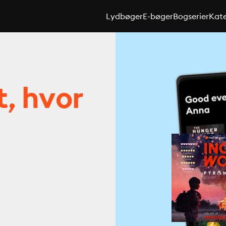
Lydbøger
E-bøger
Bogserier
Kate
t, hvor