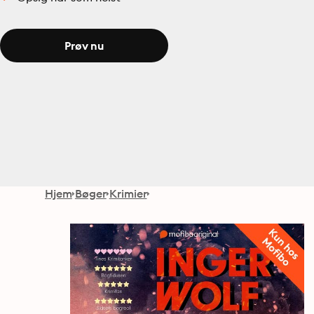
Prøv nu
Hjem
Bøger
Krimier