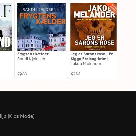
Frygtens kælder
Jeg er Sarons rose - En
Forba
Randi Kjeldsen
Sigga Freitag-krimi
Jakob
Jakob Melander
ljø (Kids Mode)