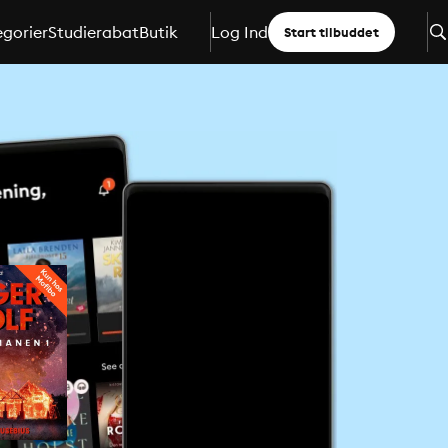
gorier
Studierabat
Butik
Log Ind
Start tilbuddet