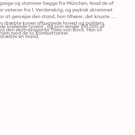
 gange og stammer begge fra München, hvad de af 
er veteran fra 1. Verdenskrig, og psykisk skrammet 
r at genrejse den stand, han tilhører, det knuste 
n dræbte kones afhuggede hoved og politiets 
 ”de brølende tyvere”, og som sender 100.000 af 
på den ekstravagante Thea von Bock. Han vil 
ig frem mod de to kombattanter.
nødig tænke på sin tid i det nazistiske Frikorps, hvor han dræbte en mand. 