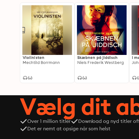
Violinisten
Skæbnen på jiddisch
I m
Mechtild Borrmann
Niels Frederik Westberg
Joh
Vælg dit 
Over 1 million titler
Download og nyd titler off
Det er nemt at opsige når som helst