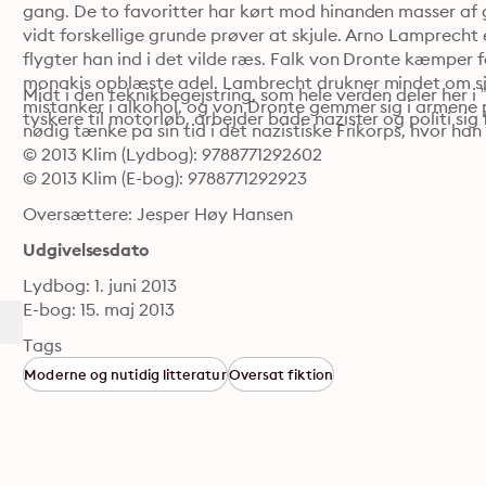
gang. De to favoritter har kørt mod hinanden masser af
vidt forskellige grunde prøver at skjule. Arno Lamprecht 
flygter han ind i det vilde ræs. Falk von Dronte kæmper fo
monakis opblæste adel. Lambrecht drukner mindet om si
Midt i den teknikbegejstring, som hele verden deler her i
mistanker i alkohol, og von Dronte gemmer sig i armene 
tyskere til motorløb, arbejder både nazister og politi s
© 2013 Klim (Lydbog): 9788771292602
© 2013 Klim (E-bog): 9788771292923
Oversættere: Jesper Høy Hansen
Udgivelsesdato
Lydbog: 1. juni 2013
E-bog: 15. maj 2013
Tags
Moderne og nutidig litteratur
Oversat fiktion