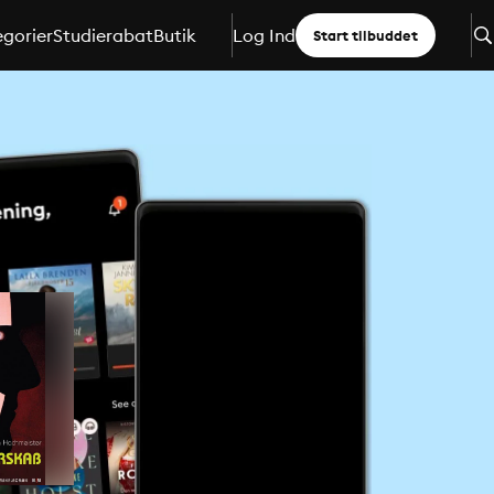
gorier
Studierabat
Butik
Log Ind
Start tilbuddet