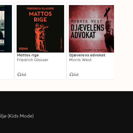
Mattos rige
Djævelens advokat
Svovl
Friedrich Glauser
Morris West
Claus
ljø (Kids Mode)