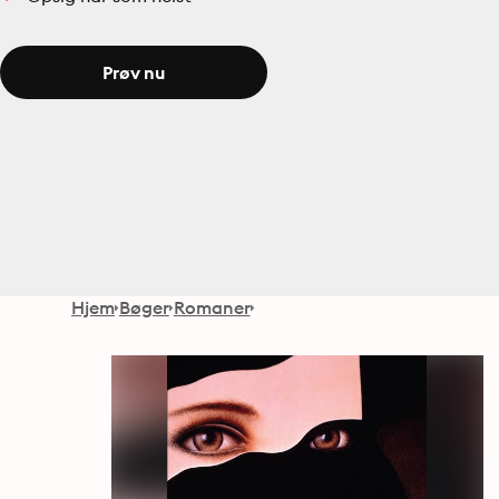
Prøv nu
Hjem
Bøger
Romaner