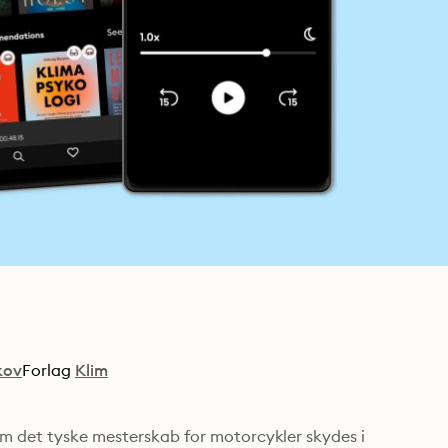
kov
Forlag
Klim
om det tyske mesterskab for motorcykler skydes i 