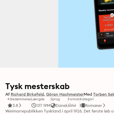
Tysk mesterskab
Af
Richard Birkefeld
Göran Hachmeister
Med
Torben Se
4 Bedømmelse
Længde
Sprog
Format
Kategori
3.8
13T 19M
Dansk
Romaner
Weimarrepublikken Tyskland i april 1926. Det første løb 