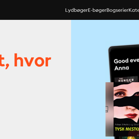
Lydbøger
E-bøger
Bogserier
Kate
t, hvor