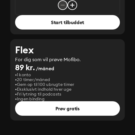
Start tilbuddet
Flex
For dig som vil prøve Mofibo.
89 kr.
/måned
1 konto
20 timer/måned
Gem op til 100 ubrugte timer
Eksklusivt indhold hver uge
Fri lytning til podcasts
Ingen binding
Prøv gratis