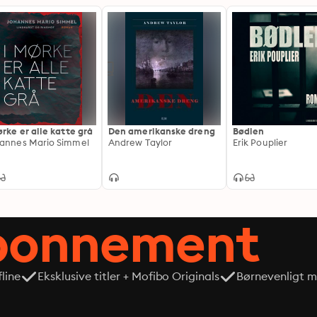
ørke er alle katte grå
Den amerikanske dreng
Bødlen
annes Mario Simmel
Andrew Taylor
Erik Pouplier
abonnement
line
Eksklusive titler + Mofibo Originals
Børnevenligt mi