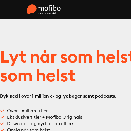
Lyt når som hels
som helst
Dyk ned i over 1 million e- og lydbøger samt podcasts.
Over 1 million titler
Eksklusive titler + Mofibo Originals
Download og nyd titler offline
Opsig når som helst