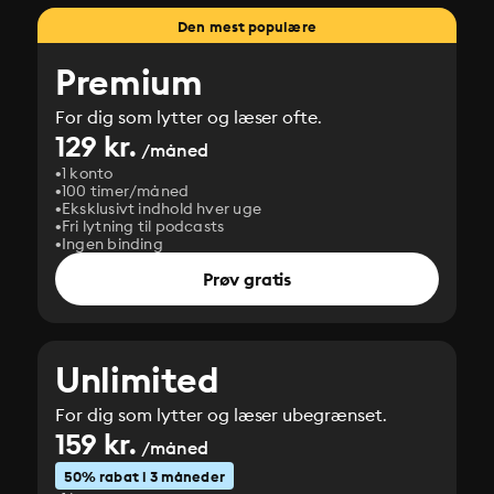
Den mest populære
Premium
For dig som lytter og læser ofte.
129 kr.
/måned
1 konto
100 timer/måned
Eksklusivt indhold hver uge
Fri lytning til podcasts
Ingen binding
Prøv gratis
Unlimited
For dig som lytter og læser ubegrænset.
159 kr.
/måned
50% rabat i 3 måneder