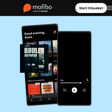
Start tilbuddet