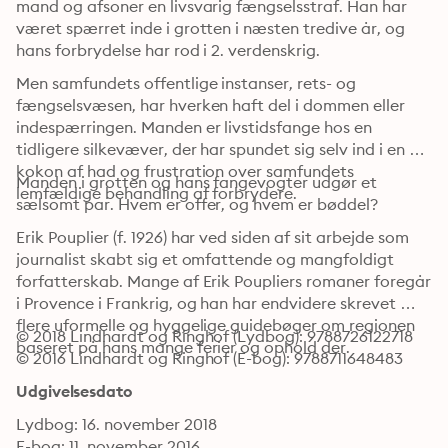
mand og afsoner en livsvarig fængselsstraf. Han har 
været spærret inde i grotten i næsten tredive år, og 
hans forbrydelse har rod i 2. verdenskrig.
Men samfundets offentlige instanser, rets- og 
fængselsvæsen, har hverken haft del i dommen eller 
indespærringen. Manden er livstidsfange hos en 
tidligere silkevæver, der har spundet sig selv ind i en 
kokon af had og frustration over samfundets 
Manden i grotten og hans fangevogter udgør et 
lemfældige behandling af forbrydere.
sælsomt par. Hvem er offer, og hvem er bøddel?
Erik Pouplier (f. 1926) har ved siden af sit arbejde som 
journalist skabt sig et omfattende og mangfoldigt 
forfatterskab. Mange af Erik Poupliers romaner foregår 
i Provence i Frankrig, og han har endvidere skrevet 
flere uformelle og hyggelige guidebøger om regionen 
© 2018 Lindhardt og Ringhof (Lydbog): 9788726122718
baseret på hans mange ferier og ophold der.
© 2016 Lindhardt og Ringhof (E-bog): 9788711648483
Udgivelsesdato
Lydbog: 16. november 2018
E-bog: 11. november 2016