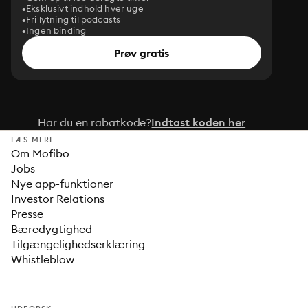
Eksklusivt indhold hver uge
Fri lytning til podcasts
Ingen binding
Prøv gratis
Har du en rabatkode?
Indtast koden her
LÆS MERE
Om Mofibo
Jobs
Nye app-funktioner
Investor Relations
Presse
Bæredygtighed
Tilgængelighedserklæring
Whistleblow