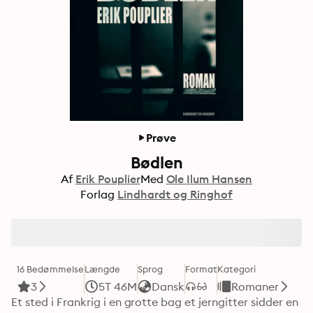
Prøve
Bødlen
Af
Erik Pouplier
Med
Ole Ilum Hansen
Forlag
Lindhardt og Ringhof
16 Bedømmelse
Længde
Sprog
Format
Kategori
3
5T 46M
Dansk
Romaner
Et sted i Frankrig i en grotte bag et jerngitter sidder en 