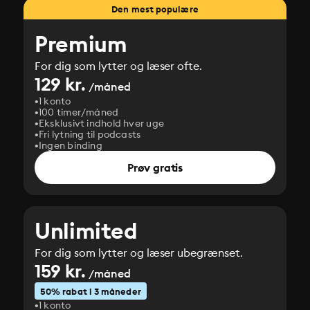
Den mest populære
Premium
For dig som lytter og læser ofte.
129 kr.
/måned
1 konto
100 timer/måned
Eksklusivt indhold hver uge
Fri lytning til podcasts
Ingen binding
Prøv gratis
Unlimited
For dig som lytter og læser ubegrænset.
159 kr.
/måned
50% rabat i 3 måneder
1 konto