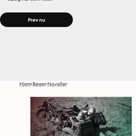
Prøv nu
Hjem
Bøger
Noveller