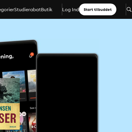
gorier
Studierabat
Butik
Log Ind
Start tilbuddet