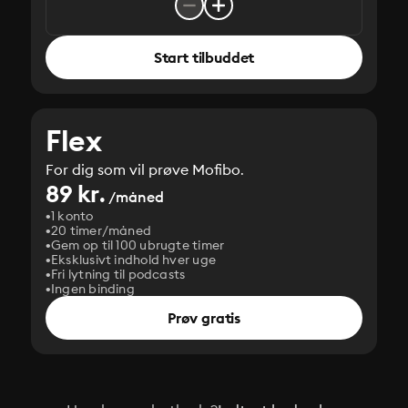
Start tilbuddet
Flex
For dig som vil prøve Mofibo.
89 kr.
/måned
1 konto
20 timer/måned
Gem op til 100 ubrugte timer
Eksklusivt indhold hver uge
Fri lytning til podcasts
Ingen binding
Prøv gratis