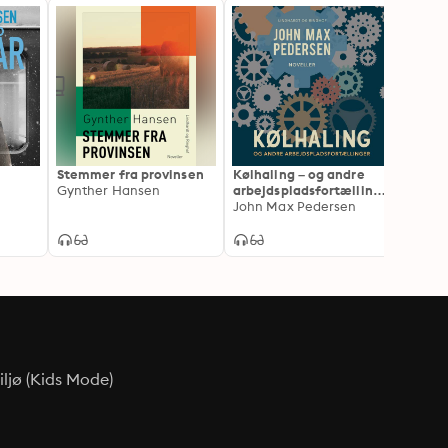
Stemmer fra provinsen
Kølhaling – og andre
Fængs
Gynther Hansen
arbejdspladsfortællinge
Ilja 
r
John Max Pedersen
ljø (Kids Mode)