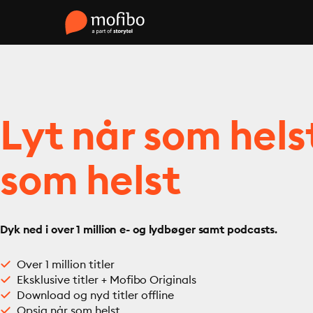
Lyt når som hels
som helst
Dyk ned i over 1 million e- og lydbøger samt podcasts.
Over 1 million titler
Eksklusive titler + Mofibo Originals
Download og nyd titler offline
Opsig når som helst