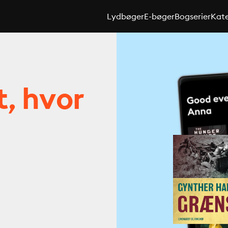
Lydbøger
E-bøger
Bogserier
Kate
t, hvor