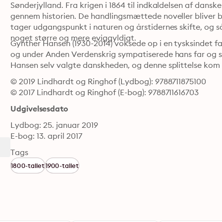
Sønderjylland. Fra krigen i 1864 til indkaldelsen af dansk
gennem historien. De handlingsmættede noveller bliver br
tager udgangspunkt i naturen og årstidernes skifte, og så
noget større og mere eviggyldigt.
Gynther Hansen (1930-2014) voksede op i en tysksindet fa
og under Anden Verdenskrig sympatiserede hans far og s
Hansen selv valgte danskheden, og denne splittelse kom t
© 2019 Lindhardt og Ringhof (Lydbog): 9788711875100
© 2017 Lindhardt og Ringhof (E-bog): 9788711616703
Udgivelsesdato
Lydbog: 25. januar 2019
E-bog: 13. april 2017
Tags
1800-tallet
1900-tallet