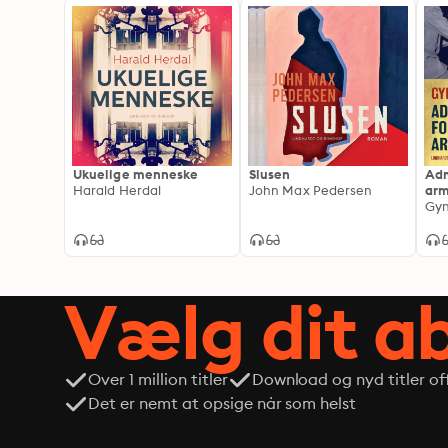
Ukuelige menneske
Slusen
Adm
Harald Herdal
John Max Pedersen
ar
Gyn
Vælg dit 
Over 1 million titler
Download og nyd titler off
Det er nemt at opsige når som helst