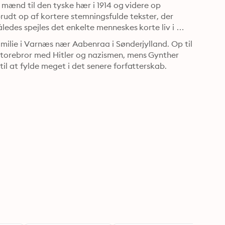
e mænd til den tyske hær i 1914 og videre op 
udt op af kortere stemningsfulde tekster, der 
ledes spejles det enkelte menneskes korte liv i 
milie i Varnæs nær Aabenraa i Sønderjylland. Op til 
torebror med Hitler og nazismen, mens Gynther 
il at fylde meget i det senere forfatterskab.