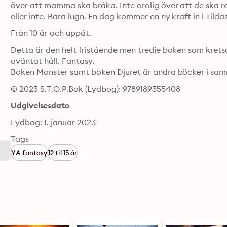
över att mamma ska bråka. Inte orolig över att de ska ret
eller inte. Bara lugn. En dag kommer en ny kraft in i Tilda
Från 10 år och uppåt.
Detta är den helt fristående men tredje boken som kretsar
oväntat håll. Fantasy.

Boken Monster samt boken Djuret är andra böcker i sa
© 2023 S.T.O.P.Bok (Lydbog): 9789189355408
Udgivelsesdato
Lydbog: 1. januar 2023
Tags
YA fantasy
12 til 15 år