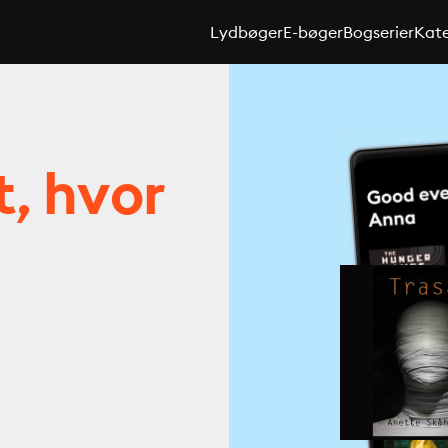
Lydbøger
E-bøger
Bogserier
Kate
t, hvor