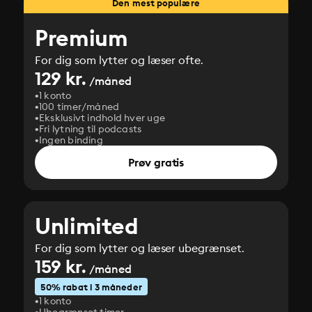
Den mest populære
Premium
For dig som lytter og læser ofte.
129 kr.
/måned
1 konto
100 timer/måned
Eksklusivt indhold hver uge
Fri lytning til podcasts
Ingen binding
Prøv gratis
Unlimited
For dig som lytter og læser ubegrænset.
159 kr.
/måned
50% rabat i 3 måneder
1 konto