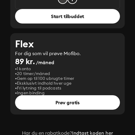
Start tilbuddet
Flex
For dig som vil prøve Mofibo.
89 kr.
/måned
1 konto
20 timer/måned
Gem op til 100 ubrugte timer
Eksklusivt indhold hver uge
Fri lytning til podcasts
Ingen binding
Prøv gratis
Har du en rabatkode?
Indtast koden her