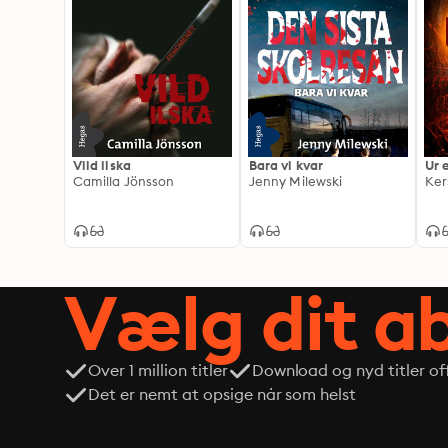
Vild ilska
Bara vi kvar
Ur 
Camilla Jönsson
Jenny Milewski
Ker
Vælg dit 
Over 1 million titler
Download og nyd titler off
Det er nemt at opsige når som helst