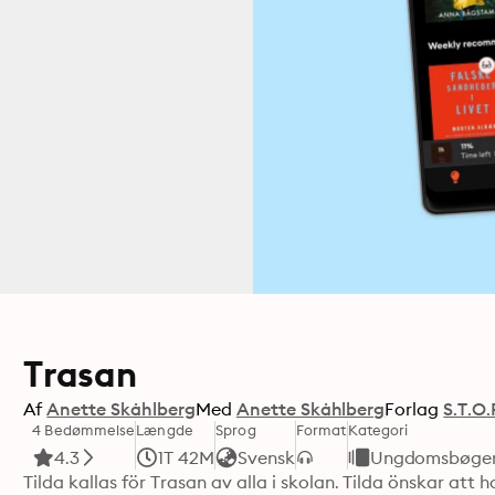
Trasan
Af
Anette Skåhlberg
Med
Anette Skåhlberg
Forlag
S.T.O.
4 Bedømmelse
Længde
Sprog
Format
Kategori
4.3
1T 42M
Svensk
Ungdomsbøge
Tilda kallas för Trasan av alla i skolan. Tilda önskar att 