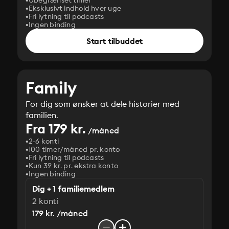
Ubegrænset timer
Eksklusivt indhold hver uge
Fri lytning til podcasts
Ingen binding
Start tilbuddet
Family
For dig som ønsker at dele historier med
familien.
Fra 179 kr.
/måned
2-6 konti
100 timer/måned pr. konto
Fri lytning til podcasts
Kun 39 kr. pr. ekstra konto
Ingen binding
Dig + 1 familiemedlem
2 konti
179 kr. /måned