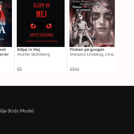
och
Släpp in Mej
Flickan på gungan
En av 
orier
Anette Skåhlberg
Snezana Lindskog, Linda J. Nilsson
Elisa
ljø (Kids Mode)