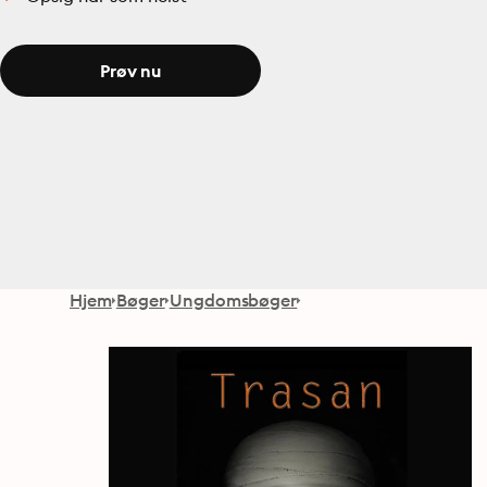
Prøv nu
Hjem
Bøger
Ungdomsbøger