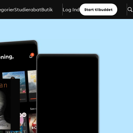
gorier
Studierabat
Butik
Log Ind
Start tilbuddet