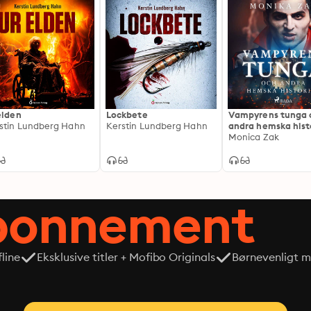
elden
Lockbete
Vampyrens tunga 
stin Lundberg Hahn
Kerstin Lundberg Hahn
andra hemska hist
Monica Zak
abonnement
line
Eksklusive titler + Mofibo Originals
Børnevenligt mi