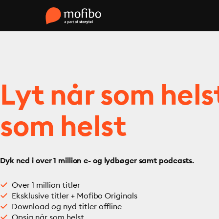
Lyt når som hels
som helst
Dyk ned i over 1 million e- og lydbøger samt podcasts.
Over 1 million titler
Eksklusive titler + Mofibo Originals
Download og nyd titler offline
Opsig når som helst