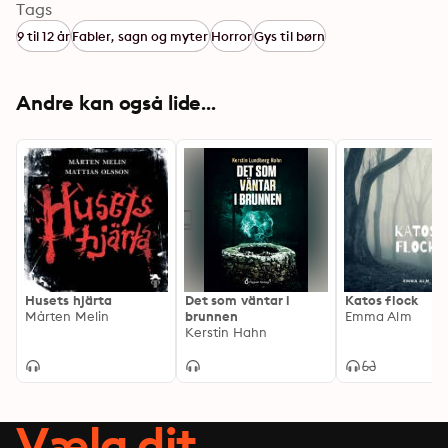
Tags
9 til 12 år
Fabler, sagn og myter
Horror
Gys til børn
Andre kan også lide...
Husets hjärta
Det som väntar i
Katos flock
Mårten Melin
brunnen
Emma Alm
Kerstin Hahn
Vælg dit