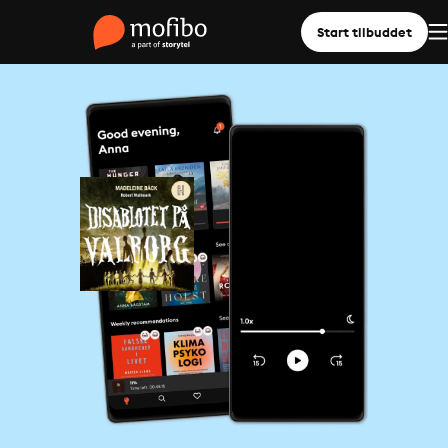
Start tilbuddet