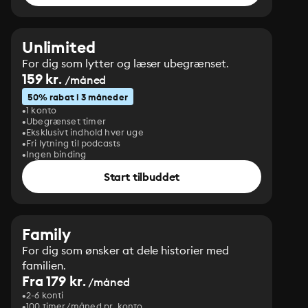
Unlimited
For dig som lytter og læser ubegrænset.
159 kr.
/måned
50% rabat i 3 måneder
1 konto
Ubegrænset timer
Eksklusivt indhold hver uge
Fri lytning til podcasts
Ingen binding
Start tilbuddet
Family
For dig som ønsker at dele historier med
familien.
Fra 179 kr.
/måned
2-6 konti
100 timer/måned pr. konto