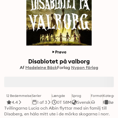
Prøve
Disablotet på valborg
Af
Madeleine Bäck
Forlag
Nypon förlag
12 Bedømmelse
Serier
Længde
Sprog
Format
Kategori
4.4
1 af 3
0T 58M
Svensk
Børn
Tvillingarna Lucia och Albin flyttar med sin familj till 
Disaberg, en håla mitt ute i de mörka skogarna i norr. 