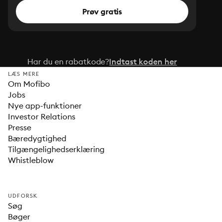
Prøv gratis
Har du en rabatkode?
Indtast koden her
LÆS MERE
Om Mofibo
Jobs
Nye app-funktioner
Investor Relations
Presse
Bæredygtighed
Tilgængelighedserklæring
Whistleblow
UDFORSK
Søg
Bøger