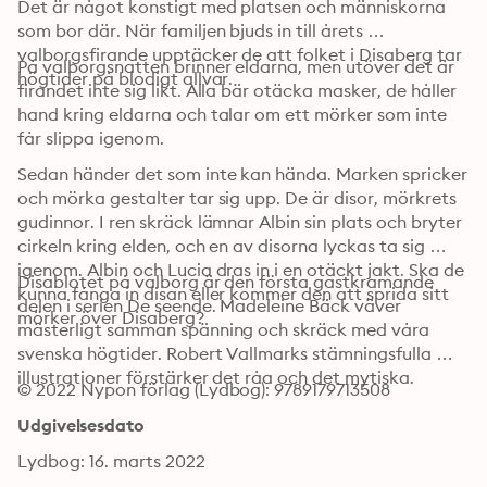
Det är något konstigt med platsen och människorna 
som bor där. När familjen bjuds in till årets 
valborgsfirande upptäcker de att folket i Disaberg tar 
På valborgsnatten brinner eldarna, men utöver det är 
högtider på blodigt allvar.
firandet inte sig likt. Alla bär otäcka masker, de håller 
hand kring eldarna och talar om ett mörker som inte 
får slippa igenom.
Sedan händer det som inte kan hända. Marken spricker 
och mörka gestalter tar sig upp. De är disor, mörkrets 
gudinnor. I ren skräck lämnar Albin sin plats och bryter 
cirkeln kring elden, och en av disorna lyckas ta sig 
igenom. Albin och Lucia dras in i en otäckt jakt. Ska de 
Disablotet på valborg är den första gastkramande 
kunna fånga in disan eller kommer den att sprida sitt 
delen i serien De seende. Madeleine Bäck väver 
mörker över Disaberg?
mästerligt samman spänning och skräck med våra 
svenska högtider. Robert Vallmarks stämningsfulla 
illustrationer förstärker det råa och det mytiska.
© 2022 Nypon förlag (Lydbog): 9789179713508
Udgivelsesdato
Lydbog: 16. marts 2022