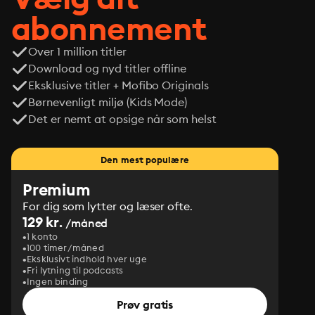
abonnement
Over 1 million titler
Download og nyd titler offline
Eksklusive titler + Mofibo Originals
Børnevenligt miljø (Kids Mode)
Det er nemt at opsige når som helst
Den mest populære
Premium
For dig som lytter og læser ofte.
129 kr.
/måned
1 konto
100 timer/måned
Eksklusivt indhold hver uge
Fri lytning til podcasts
Ingen binding
Prøv gratis