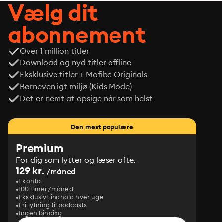
Vælg dit
abonnement
Over 1 million titler
Download og nyd titler offline
Eksklusive titler + Mofibo Originals
Børnevenligt miljø (Kids Mode)
Det er nemt at opsige når som helst
Den mest populære
Premium
For dig som lytter og læser ofte.
129 kr.
/måned
1 konto
100 timer/måned
Eksklusivt indhold hver uge
Fri lytning til podcasts
Ingen binding