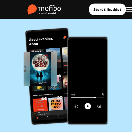
Start tilbuddet