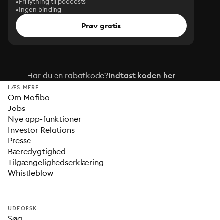
Fri lytning til podcasts
Ingen binding
Prøv gratis
Har du en rabatkode?
Indtast koden her
LÆS MERE
Om Mofibo
Jobs
Nye app-funktioner
Investor Relations
Presse
Bæredygtighed
Tilgængelighedserklæring
Whistleblow
UDFORSK
Søg