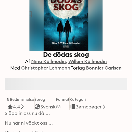
De dödas skog
Af
Nina Källmodin
Willem Källmodin
Med
Christopher Lehmann
Forlag
Bonnier Carlsen
5 Bedømmelse
Sprog
Format
Kategori
4.4
Svensk
Børnebøger
Släpp in oss nu då …
Nu när ni väckt oss …