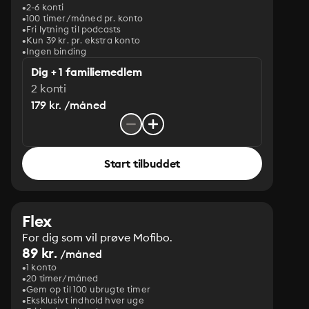
2-6 konti
100 timer/måned pr. konto
Fri lytning til podcasts
Kun 39 kr. pr. ekstra konto
Ingen binding
Dig + 1 familiemedlem
2 konti
179 kr. /måned
Start tilbuddet
Flex
For dig som vil prøve Mofibo.
89 kr.
/måned
1 konto
20 timer/måned
Gem op til 100 ubrugte timer
Eksklusivt indhold hver uge