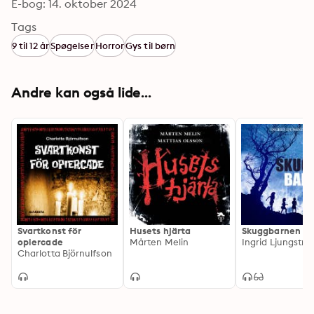
E-bog: 14. oktober 2024
Tags
9 til 12 år
Spøgelser
Horror
Gys til børn
Andre kan også lide...
Svartkonst för
Husets hjärta
Skuggbarnen i 
opiercade
Mårten Melin
Ingrid Ljungstr
Charlotta Björnulfson