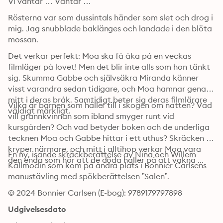
Vi väntar … Väntar …
Rösterna var som dussintals händer som slet och drog i 
mig. Jag snubblade baklänges och landade i den blöta 
mossan.
Det verkar perfekt: Moa ska få åka på en veckas 
filmläger på lovet! Men det blir inte alls som hon tänkt 
sig. Skumma Gabbe och självsäkra Miranda känner 
visst varandra sedan tidigare, och Moa hamnar genast 
mitt i deras bråk. Samtidigt beter sig deras filmlärare 
Vilka är barnen som håller till i skogen om natten? Vad 
väldigt märkligt.
vill grannkvinnan som ibland smyger runt vid 
kursgården? Och vad betyder boken och de underliga 
tecknen Moa och Gabbe hittar i ett uthus? Skräcken 
kryper närmare, och mitt i alltihop verkar Moa vara 
En ny, isande skräckberättelse av Nina och Willem 
den enda som hör att de döda håller på att vakna ...
Källmodin som kom på andra plats i Bonnier Carlsens 
manustävling med spökberättelsen ”Salen”.
© 2024 Bonnier Carlsen (E-bog): 9789179797898
Udgivelsesdato