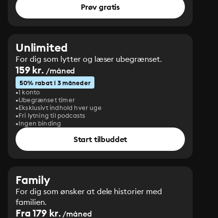
Prøv gratis
Unlimited
For dig som lytter og læser ubegrænset.
159 kr.
/måned
50% rabat i 3 måneder
1 konto
Ubegrænset timer
Eksklusivt indhold hver uge
Fri lytning til podcasts
Ingen binding
Start tilbuddet
Family
For dig som ønsker at dele historier med
familien.
Fra 179 kr.
/måned