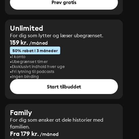
Prøv gratis
Unlimited
For dig som lytter og læser ubegrænset.
159 kr.
/måned
50% rabat i 3 måneder
1 konto
Ubegrænset timer
Eksklusivt indhold hver uge
Fri lytning til podcasts
Ingen binding
Start tilbuddet
Family
For dig som ønsker at dele historier med
familien.
Fra 179 kr.
/måned