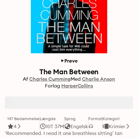
Prøve
The Man Between
Af
Charles Cumming
Med
Charlie Anson
Forlag
HarperCollins
147 Bedømmelse
Længde
Sprog
Format
Kategori
4
10T 37M
Engelsk
Krimier
‘Recommended. I read it one breathless sitting’ Ian 