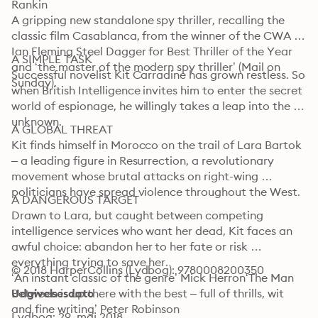
Rankin

A gripping new standalone spy thriller, recalling the 
classic film Casablanca, from the winner of the CWA 
Ian Fleming Steel Dagger for Best Thriller of the Year 
A SIMPLE TASK

and ‘the master of the modern spy thriller’ (Mail on 
Successful novelist Kit Carradine has grown restless. So 
Sunday).
when British Intelligence invites him to enter the secret 
world of espionage, he willingly takes a leap into the 
unknown.
A GLOBAL THREAT

Kit finds himself in Morocco on the trail of Lara Bartok 
– a leading figure in Resurrection, a revolutionary 
movement whose brutal attacks on right-wing 
politicians have spread violence throughout the West.
A DANGEROUS TARGET

Drawn to Lara, but caught between competing 
intelligence services who want her dead, Kit faces an 
awful choice: abandon her to her fate or risk 
everything trying to save her.

© 2018 HarperCollins (Lydbog): 9780008200350
‘An instant classic of the genre’ Mick Herron‘The Man 
Between is up there with the best – full of thrills, wit 
Udgivelsesdato
and fine writing’ Peter Robinson
Lydbog: 29. maj 2018