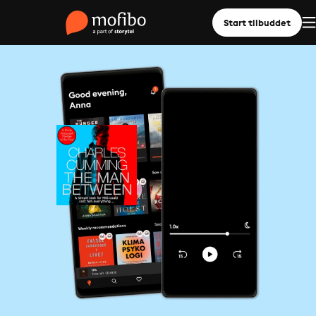
Start tilbuddet