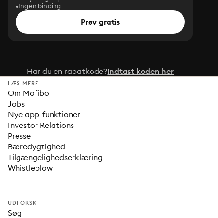
Ingen binding
Prøv gratis
Har du en rabatkode?
Indtast koden her
LÆS MERE
Om Mofibo
Jobs
Nye app-funktioner
Investor Relations
Presse
Bæredygtighed
Tilgængelighedserklæring
Whistleblow
UDFORSK
Søg