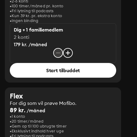
2-6 konti
100 timer/måned pr. konto
Fri lytning til podcasts
Kun 39 kr. pr. ekstra konto
Ingen binding
Dig + 1 familiemedlem
2 konti
179 kr. /måned
Start tilbuddet
Flex
For dig som vil prøve Mofibo.
89 kr.
/måned
1 konto
20 timer/måned
Gem op til 100 ubrugte timer
Eksklusivt indhold hver uge
Fri lytning til podcasts