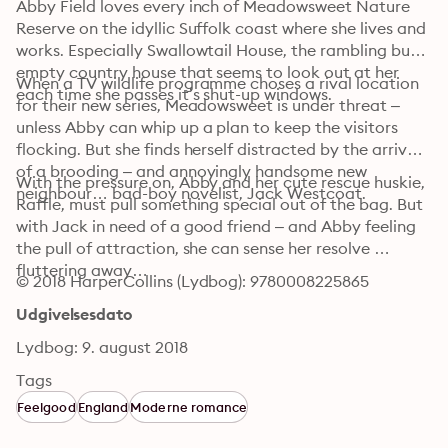
Abby Field loves every inch of Meadowsweet Nature 
Reserve on the idyllic Suffolk coast where she lives and 
works. Especially Swallowtail House, the rambling but 
empty country house that seems to look out at her 
When a TV wildlife programme choses a rival location 
each time she passes it’s shut-up windows.
for their new series, Meadowsweet is under threat – 
unless Abby can whip up a plan to keep the visitors 
flocking. But she finds herself distracted by the arrival 
of a brooding – and annoyingly handsome new 
With the pressure on, Abby and her cute rescue huskie, 
neighbour… bad-boy novelist, Jack Westcoat.
Raffle, must pull something special out of the bag. But 
with Jack in need of a good friend – and Abby feeling 
the pull of attraction, she can sense her resolve 
fluttering away…
© 2018 HarperCollins (Lydbog): 9780008225865
Udgivelsesdato
Lydbog: 9. august 2018
Tags
Feelgood
England
Moderne romance