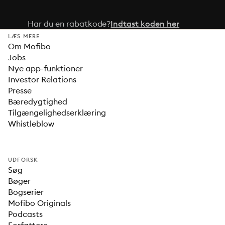
Har du en rabatkode?
Indtast koden her
LÆS MERE
Om Mofibo
Jobs
Nye app-funktioner
Investor Relations
Presse
Bæredygtighed
Tilgængelighedserklæring
Whistleblow
UDFORSK
Søg
Bøger
Bogserier
Mofibo Originals
Podcasts