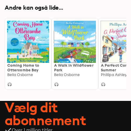
Andre kan også lide...
Coming Home to
A Walk in Wildflower
A Perfect Corni
Ottercombe Bay
Park
Summer
Bella Osborne
Bella Osborne
Phillipa Ashley
Vælg dit
abonnement
Over 1 million titler