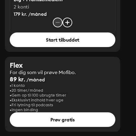
2 konti
179 kr. /måned
Start tilbuddet
Flex
For dig som vil prøve Mofibo.
89 kr.
/måned
1 konto
20 timer/måned
Gem op til 100 ubrugte timer
Eksklusivt indhold hver uge
Fri lytning til podcasts
Ingen binding
Prøv gratis