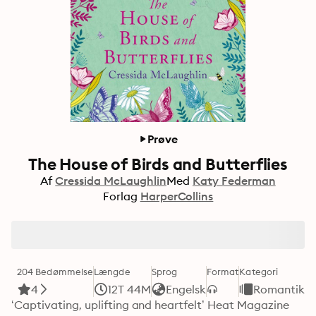
Prøve
The House of Birds and Butterflies
Af
Cressida McLaughlin
Med
Katy Federman
Forlag
HarperCollins
204 Bedømmelse
Længde
Sprog
Format
Kategori
4
12T 44M
Engelsk
Romantik
‘Captivating, uplifting and heartfelt’ Heat Magazine
