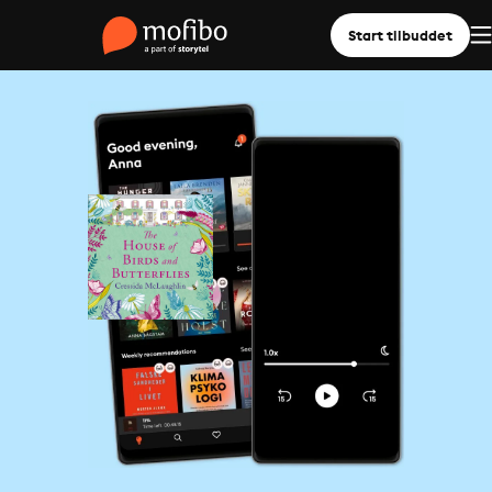
Start tilbuddet