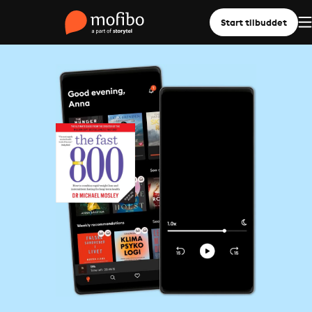
Start tilbuddet