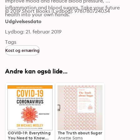
improve mood and reduce blood pressure, 
inflammation and blood sugars. Take your future 
© 2019 Short Books (Lydbog): 9781780724034
health into your own hands.
Udgivelsesdato
Lydbog: 21. februar 2019
Tags
Kost og ernæring
Andre kan også lide...
COVID-19: Everything
The Truth about Sugar
You Need to Know
Anette Sams