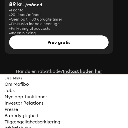
89 kr.
/måned
1 konto
20 timer/måned
Gem op til 100 ubrugte timer
Eksklusivt indhold hver uge
Fri lytning til podcasts
Ingen binding
Prøv gratis
Har du en rabatkode?
Indtast koden her
LÆS MERE
Om Mofibo
Jobs
Nye app-funktioner
Investor Relations
Presse
Bæredygtighed
Tilgængelighedserklæring