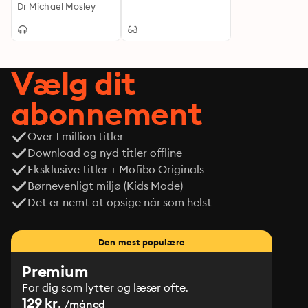
about the Corona
Dr Michael Mosley
Virus and the Race
for the Vaccine
Vælg dit
abonnement
Over 1 million titler
Download og nyd titler offline
Eksklusive titler + Mofibo Originals
Børnevenligt miljø (Kids Mode)
Det er nemt at opsige når som helst
Den mest populære
Premium
For dig som lytter og læser ofte.
129 kr.
/måned