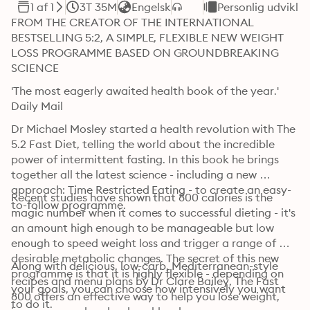
1 af 1
3T 35M
Engelsk
Personlig udviklin
FROM THE CREATOR OF THE INTERNATIONAL 
BESTSELLING 5:2, A SIMPLE, FLEXIBLE NEW WEIGHT 
LOSS PROGRAMME BASED ON GROUNDBREAKING 
SCIENCE
'The most eagerly awaited health book of the year.' 
Daily Mail
Dr Michael Mosley started a health revolution with The 
5.2 Fast Diet, telling the world about the incredible 
power of intermittent fasting. In this book he brings 
together all the latest science - including a new 
approach: Time Restricted Eating - to create an easy-
Recent studies have shown that 800 calories is the 
to-follow programme.
magic number when it comes to successful dieting - it's 
an amount high enough to be manageable but low 
enough to speed weight loss and trigger a range of 
desirable metabolic changes. The secret of this new 
Along with delicious, low-carb, Mediterranean-style 
programme is that it is highly flexible - depending on 
recipes and menu plans by Dr Clare Bailey, The Fast 
your goals, you can choose how intensively you want 
800 offers an effective way to help you lose weight, 
to do it.