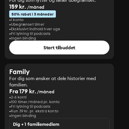
For dig som lytter og læser ubegrænset.
159 kr.
/måned
50% rabat i 3 måneder
1 konto
Ubegrænset timer
Eksklusivt indhold hver uge
Fri lytning til podcasts
Ingen binding
Start tilbuddet
Family
For dig som ønsker at dele historier med
familien.
Fra 179 kr.
/måned
2-6 konti
100 timer/måned pr. konto
Fri lytning til podcasts
Kun 39 kr. pr. ekstra konto
Ingen binding
Dig + 1 familiemedlem