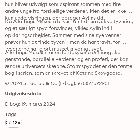
hun bliver udvalgt som aspirant sammen med fire 
andre unge fra forskellige verdener. Men det er ikke 
kun undervisningen, der optager Aylins tid.
Da Alle Tings Museum bliver ramt af en række tyveriet, 
og et særligt spyd forsvinder, vikles Aylin ind i 
opklaringsarbejdet. Sammen med sine nye venner 
prøver hun at finde tyven – men de har travlt, for 
tyverierne har gjort museet alvorligt sygt.
Alle Tings Museum er en fantasyserie om magiske 
genstande, parallelle verdener og en profeti, der kan 
ændre universets skæbne. Stormspyddet er den første 
bog i serien, som er skrevet af Katrine Skovgaard.
© 2024 Straarup & Co (E-bog): 9788775929511
Udgivelsesdato
E-bog: 19. marts 2024
Tags
9 til 12 år