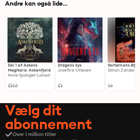
Andre kan også lide...
Del 1 af Askens
Dragens kys
Sortørnens Øje
Magikere: Askenfjeld
Josefine Ottesen
Simon Zander
Anne Spanget-Larsen
Vælg dit
abonnement
Over 1 million titler