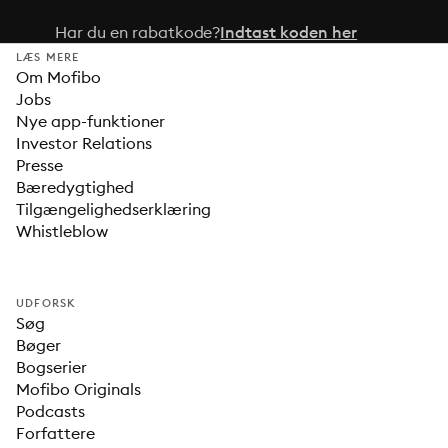
Har du en rabatkode?
Indtast koden her
LÆS MERE
Om Mofibo
Jobs
Nye app-funktioner
Investor Relations
Presse
Bæredygtighed
Tilgængelighedserklæring
Whistleblow
UDFORSK
Søg
Bøger
Bogserier
Mofibo Originals
Podcasts
Forfattere