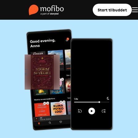
Start tilbuddet