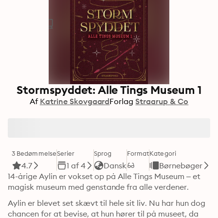
Stormspyddet: Alle Tings Museum 1
Af
Katrine Skovgaard
Forlag
Straarup & Co
3 Bedømmelse
Serier
Sprog
Format
Kategori
4.7
1 af 4
Dansk
Børnebøger
14-årige Aylin er vokset op på Alle Tings Museum – et 
magisk museum med genstande fra alle verdener.
Aylin er blevet set skævt til hele sit liv. Nu har hun dog 
chancen for at bevise, at hun hører til på museet, da 