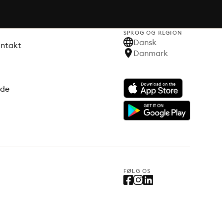
SPROG OG REGION
Dansk
ontakt
Danmark
ode
FØLG OS