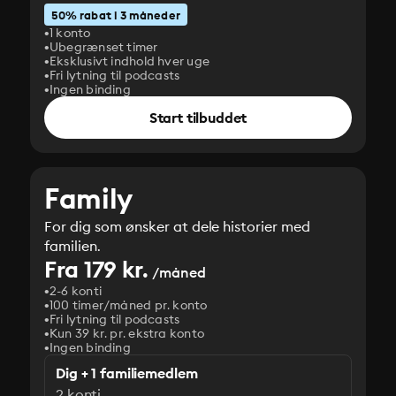
50% rabat i 3 måneder
1 konto
Ubegrænset timer
Eksklusivt indhold hver uge
Fri lytning til podcasts
Ingen binding
Start tilbuddet
Family
For dig som ønsker at dele historier med
familien.
Fra 179 kr.
/måned
2-6 konti
100 timer/måned pr. konto
Fri lytning til podcasts
Kun 39 kr. pr. ekstra konto
Ingen binding
Dig + 1 familiemedlem
2 konti