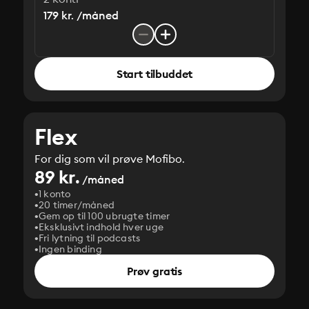
179 kr. /måned
Start tilbuddet
Flex
For dig som vil prøve Mofibo.
89 kr.
/måned
1 konto
20 timer/måned
Gem op til 100 ubrugte timer
Eksklusivt indhold hver uge
Fri lytning til podcasts
Ingen binding
Prøv gratis