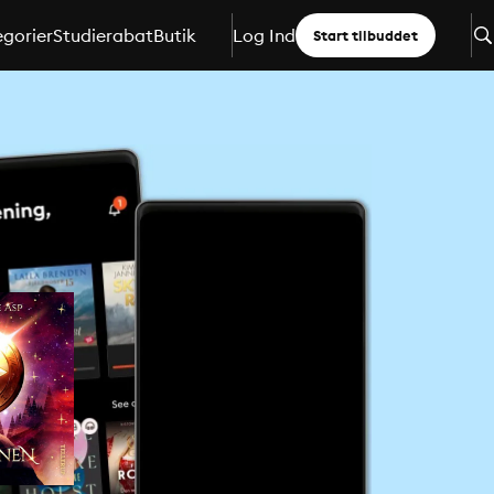
gorier
Studierabat
Butik
Log Ind
Start tilbuddet