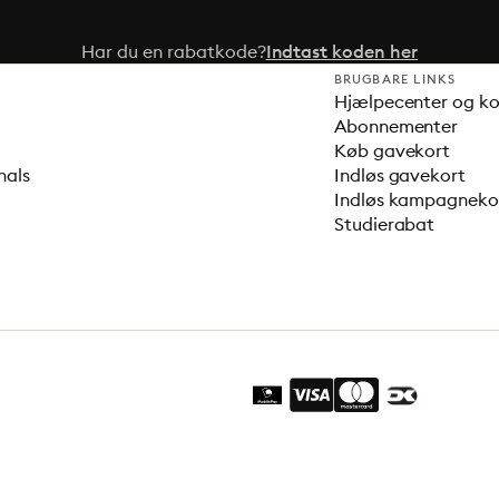
Har du en rabatkode?
Indtast koden her
BRUGBARE LINKS
Hjælpecenter og k
Abonnementer
Køb gavekort
nals
Indløs gavekort
Indløs kampagnek
Studierabat