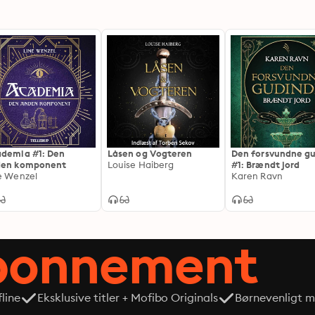
demia #1: Den
Låsen og Vogteren
Den forsvundne g
den komponent
Louise Haiberg
#1: Brændt jord
e Wenzel
Karen Ravn
abonnement
line
Eksklusive titler + Mofibo Originals
Børnevenligt mi