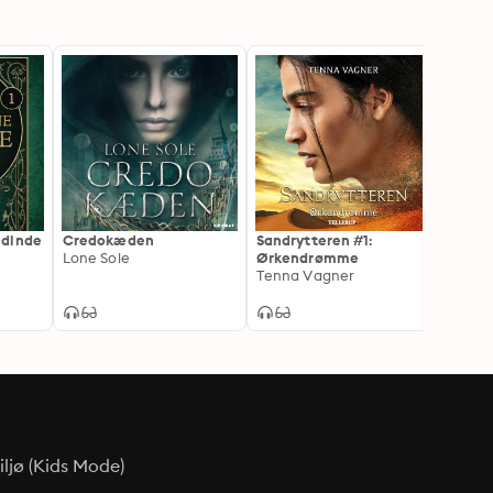
udinde
Credokæden
Sandrytteren #1:
Magis
Lone Sole
Ørkendrømme
fra U
Tenna Vagner
Lene 
ljø (Kids Mode)