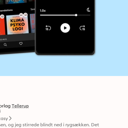
orlag
Tellerup
i
tasy
en, og jeg stirrede blindt ned i rygsækken. Det 