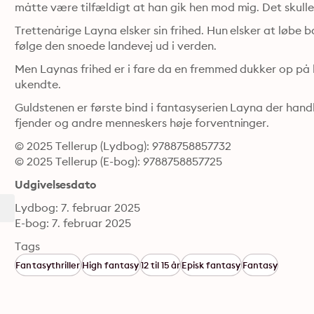
måtte være tilfældigt at han gik hen mod mig. Det skulle 
Trettenårige Layna elsker sin frihed. Hun elsker at løbe 
følge den snoede landevej ud i verden.
Men Laynas frihed er i fare da en fremmed dukker op på h
ukendte.
Guldstenen er første bind i fantasyserien Layna der handl
fjender og andre menneskers høje forventninger.
© 2025 Tellerup (Lydbog): 9788758857732
© 2025 Tellerup (E-bog): 9788758857725
Udgivelsesdato
Lydbog: 7. februar 2025
E-bog: 7. februar 2025
Tags
Fantasythriller
High fantasy
12 til 15 år
Episk fantasy
Fantasy