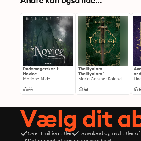
Andre kan også lide...
Dødemagersken 1:
Thalliyalora -
Aca
Novice
Thalliyalora 1
an
Mariane Mide
Maria Gessner Roland
Lin
Vælg dit 
Over 1 million titler
Download og nyd titler off
Det er nemt at opsige når som helst