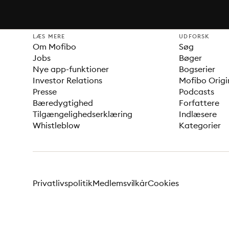
LÆS MERE
UDFORSK
Om Mofibo
Søg
Jobs
Bøger
Nye app-funktioner
Bogserier
Investor Relations
Mofibo Origi
Presse
Podcasts
Bæredygtighed
Forfattere
Tilgængelighedserklæring
Indlæsere
Whistleblow
Kategorier
Privatlivspolitik
Medlemsvilkår
Cookies