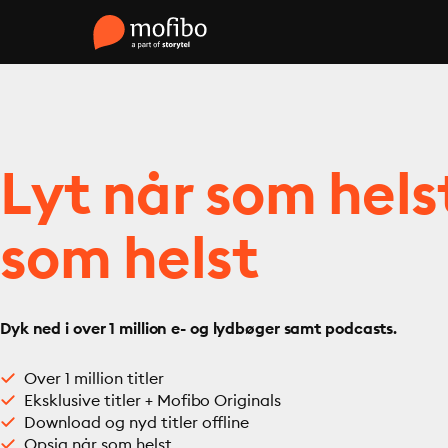
Lyt når som hels
som helst
Dyk ned i over 1 million e- og lydbøger samt podcasts.
Over 1 million titler
Eksklusive titler + Mofibo Originals
Download og nyd titler offline
Opsig når som helst