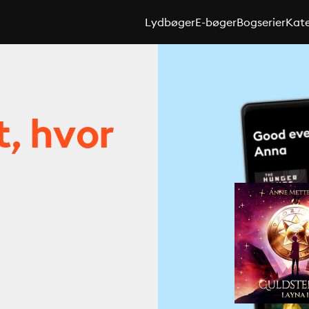
Lydbøger
E-bøger
Bogserier
Kate
t, hvor