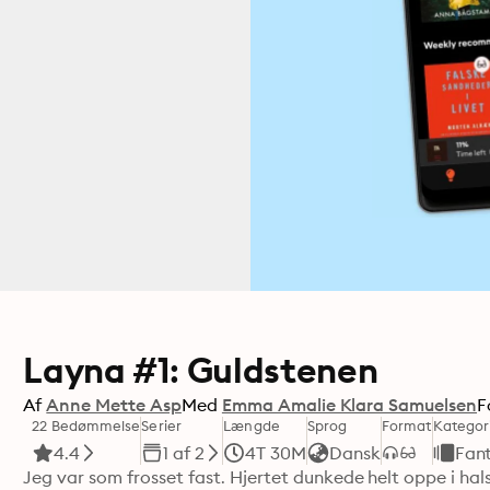
Layna #1: Guldstenen
Af
Anne Mette Asp
Med
Emma Amalie Klara Samuelsen
F
22 Bedømmelse
Serier
Længde
Sprog
Format
Kategor
4.4
1 af 2
4T 30M
Dansk
Fan
Jeg var som frosset fast. Hjertet dunkede helt oppe i hals