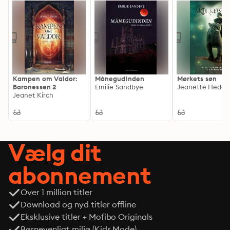
Kampen om Valdor:
Månegudinden
Mørkets søn
Baronessen 2
Emilie Sandbye
Jeanet Kirch
Vælg dit
abonnement
Over 1 million titler
Download og nyd titler offline
Eksklusive titler + Mofibo Originals
Børnevenligt miljø (Kids Mode)