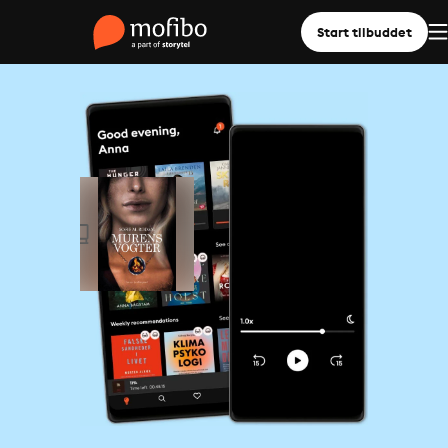
Start tilbuddet