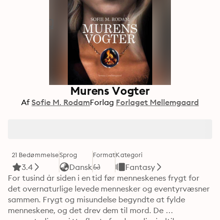
Murens Vogter
Af
Sofie M. Rodam
Forlag
Forlaget Mellemgaard
21 Bedømmelse
Sprog
Format
Kategori
3.4
Dansk
Fantasy
For tusind år siden i en tid før menneskenes frygt for 
det overnaturlige levede mennesker og eventyrvæsner 
sammen. Frygt og misundelse begyndte at fylde 
menneskene, og det drev dem til mord. De 