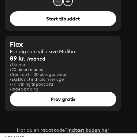
Start tilbuddet
Flex
For dig som vil prøve Mofibo.
89 kr.
/måned
1 konto
20 timer/måned
Gem op til 100 ubrugte timer
Eksklusivt indhold hver uge
Fri lytning til podcasts
Ingen binding
Prøv gratis
Har du en rabatkode?
Indtast koden her