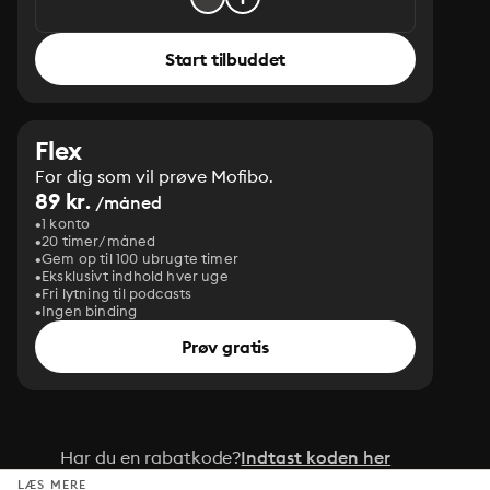
Start tilbuddet
Flex
For dig som vil prøve Mofibo.
89 kr.
/måned
1 konto
20 timer/måned
Gem op til 100 ubrugte timer
Eksklusivt indhold hver uge
Fri lytning til podcasts
Ingen binding
Prøv gratis
Har du en rabatkode?
Indtast koden her
LÆS MERE