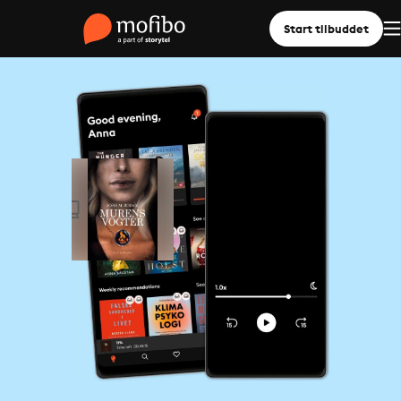
Start tilbuddet