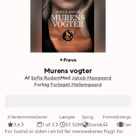
Prøve
Murens vogter
Af
Sofie Rodam
Med
Jakob Maagaard
Forlag
Forlaget Mellemgaard
21 Bedømmelse
Serier
Længde
Sprog
Format
Kategori
3.6
1 af 3
5T 52M
Dansk
Fant
For tusind år siden i en tid før menneskenes frygt for 