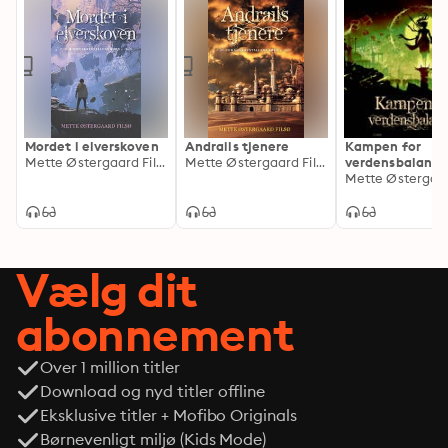
Mordet i elverskoven
Andrails tjenere
Kampen for
Mette Østergaard Filsø
Mette Østergaard Filsø
verdensbalance
Vælg dit
abonnement
Over 1 million titler
Download og nyd titler offline
Eksklusive titler + Mofibo Originals
Børnevenligt miljø (Kids Mode)