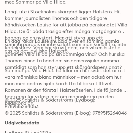
med Sommar på Villa Hilda.
Långt ute i Stockholms skärgård ligger Halsterö. Hit 
kommer journalisten Thomas och den tidigare 
kändiskocken Louise för att jobba på pensionatet Villa 
Hilda. De är båda trasiga efter många motgångar och 
hoppas på en nystart. Men att styra upp ett 
En dag råkar Louise snubbla över en samling gamla 
sommarparadis är inte så lätt som man kunde tro, inte 
kärleksbrev. Vem har skrivit dem, och vilken historia 
ens på det idylliska Halsterö.
gömmer Villa Hilda på sin dammiga vind? Och hur ska 
Thomas hinna ta hand om sin demenssjuka mamma 
samtidigt som han styr upp ett skärgårdspensionat?
Sommar på Villa Hilda handlar om hur svårt det är att 
vara människa bland människor – men också om hur 
man med andras hjälp kan hitta tillbaka till livet. 
Romanen är den första i Halsteröserien. I de följande 
böckerna får vi läsa mer om människorna på den 
© 2025 Schildts & Söderströms (Lydbog): 
bildsköna ön.
9789515264053
© 2025 Schildts & Söderströms (E-bog): 9789515264046
Udgivelsesdato
Lydbog: 10. juni 2025