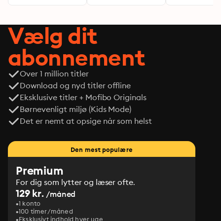
Vælg dit
abonnement
Over 1 million titler
Download og nyd titler offline
Eksklusive titler + Mofibo Originals
Børnevenligt miljø (Kids Mode)
Det er nemt at opsige når som helst
Den mest populære
Premium
For dig som lytter og læser ofte.
129 kr.
/måned
1 konto
100 timer/måned
Eksklusivt indhold hver uge