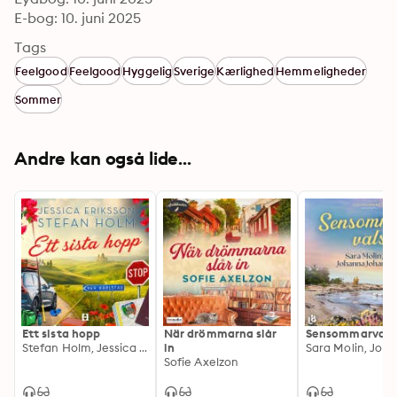
E-bog: 10. juni 2025
Tags
Feelgood
Feelgood
Hyggelig
Sverige
Kærlighed
Hemmeligheder
Sommer
Andre kan også lide...
Ett sista hopp
När drömmarna slår
Sensommarvals
Stefan Holm, Jessica Holm, Jessica Eriksson
in
Sofie Axelzon