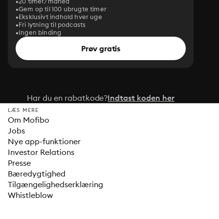
20 timer/måned
Gem op til 100 ubrugte timer
Eksklusivt indhold hver uge
Fri lytning til podcasts
Ingen binding
Prøv gratis
Har du en rabatkode?
Indtast koden her
LÆS MERE
Om Mofibo
Jobs
Nye app-funktioner
Investor Relations
Presse
Bæredygtighed
Tilgængelighedserklæring
Whistleblow