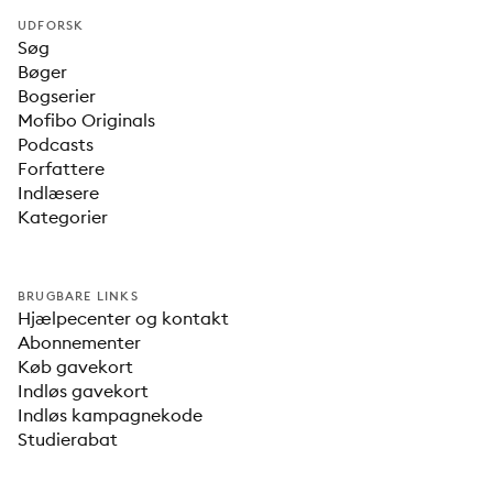
UDFORSK
Søg
Bøger
Bogserier
Mofibo Originals
Podcasts
Forfattere
Indlæsere
Kategorier
BRUGBARE LINKS
Hjælpecenter og kontakt
Abonnementer
Køb gavekort
Indløs gavekort
Indløs kampagnekode
Studierabat