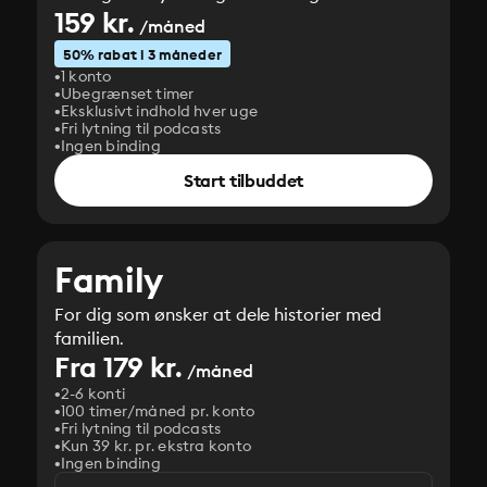
159 kr.
/måned
50% rabat i 3 måneder
1 konto
Ubegrænset timer
Eksklusivt indhold hver uge
Fri lytning til podcasts
Ingen binding
Start tilbuddet
Family
For dig som ønsker at dele historier med
familien.
Fra 179 kr.
/måned
2-6 konti
100 timer/måned pr. konto
Fri lytning til podcasts
Kun 39 kr. pr. ekstra konto
Ingen binding