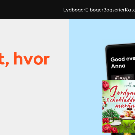
Lydbøger
E-bøger
Bogserier
Kate
t, hvor