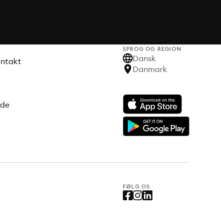
SPROG OG REGION
Dansk
ontakt
Danmark
ode
FØLG OS