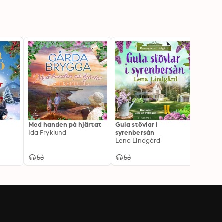
Med handen på hjärtat
Gula stövlar i
Somma
Ida Fryklund
syrenbersån
Micha
Lena Lindgård