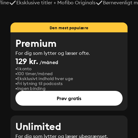
line
Eksklusive titler + Mofibo Originals
Børnevenligt mi
Den mest populære
Premium
For dig som lytter og læser ofte.
129 kr.
/måned
1 konto
100 timer/måned
Eksklusivt indhold hver uge
Fri lytning til podcasts
Ingen binding
Prøv gratis
Unlimited
For dig som lytter og læser ubegrænset.