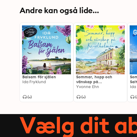
Andre kan også lide...
Balsam för själen
Sommar, hopp och
Som
Ida Fryklund
vänskap på
Sal
Kanelholmen
Yvonne Ehn
Ida
Vælg dit 