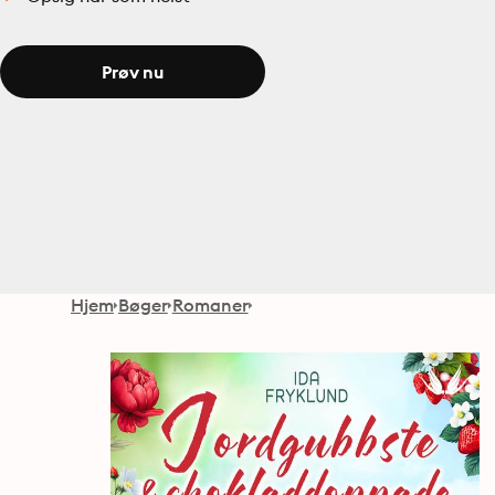
Prøv nu
Hjem
Bøger
Romaner