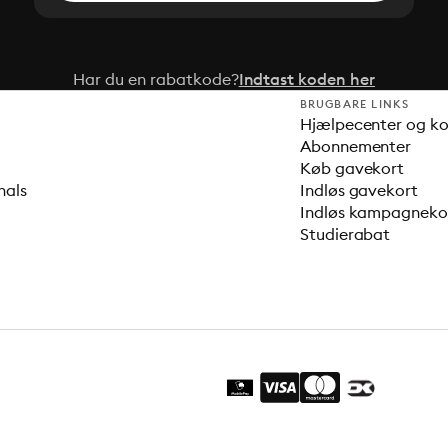
Har du en rabatkode?
Indtast koden her
BRUGBARE LINKS
Hjælpecenter og k
Abonnementer
Køb gavekort
nals
Indløs gavekort
Indløs kampagnek
Studierabat