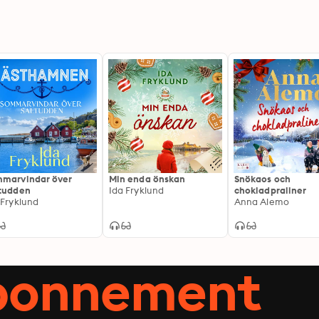
marvindar över
Min enda önskan
Snökaos och
tudden
Ida Fryklund
chokladpraliner
 Fryklund
Anna Alemo
abonnement