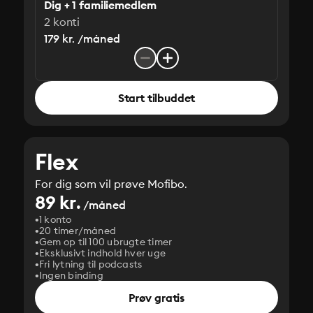
Dig + 1 familiemedlem
2 konti
179 kr. /måned
Start tilbuddet
Flex
For dig som vil prøve Mofibo.
89 kr.
/måned
1 konto
20 timer/måned
Gem op til 100 ubrugte timer
Eksklusivt indhold hver uge
Fri lytning til podcasts
Ingen binding
Prøv gratis