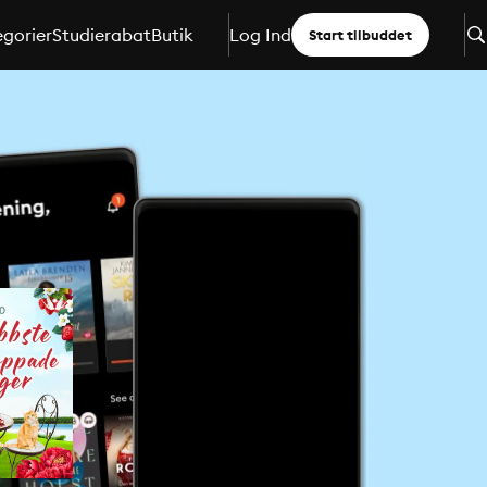
gorier
Studierabat
Butik
Log Ind
Start tilbuddet