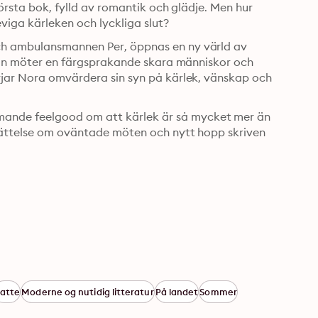
första bok, fylld av romantik och glädje. Men hur 
viga kärleken och lyckliga slut?
ch ambulansmannen Per, öppnas en ny värld av 
 hon möter en färgsprakande skara människor och 
rjar Nora omvärdera sin syn på kärlek, vänskap och 
ande feelgood om att kärlek är så mycket mer än 
erättelse om oväntade möten och nytt hopp skriven 
atte
Moderne og nutidig litteratur
På landet
Sommer