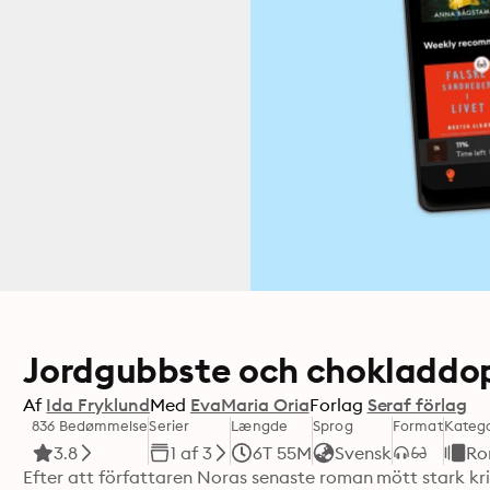
Jordgubbste och chokladd
Af
Ida Fryklund
Med
EvaMaria Oria
Forlag
Seraf förlag
836 Bedømmelse
Serier
Længde
Sprog
Format
Katego
3.8
1 af 3
6T 55M
Svensk
Ro
Efter att författaren Noras senaste roman mött stark kri