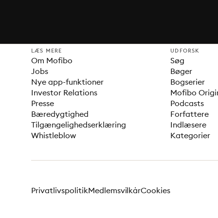
LÆS MERE
UDFORSK
Om Mofibo
Søg
Jobs
Bøger
Nye app-funktioner
Bogserier
Investor Relations
Mofibo Origi
Presse
Podcasts
Bæredygtighed
Forfattere
Tilgængelighedserklæring
Indlæsere
Whistleblow
Kategorier
Privatlivspolitik
Medlemsvilkår
Cookies