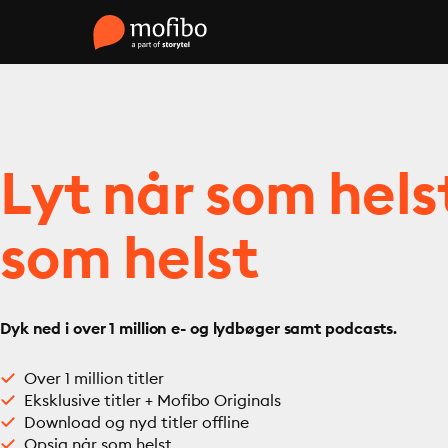
Lyt når som hels
som helst
Dyk ned i over 1 million e- og lydbøger samt podcasts.
Over 1 million titler
Eksklusive titler + Mofibo Originals
Download og nyd titler offline
Opsig når som helst