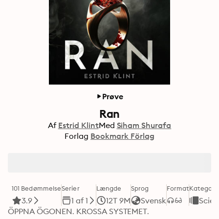
Prøve
Ran
Af
Estrid Klint
Med
Siham Shurafa
Forlag
Bookmark Förlag
101 Bedømmelse
Serier
Længde
Sprog
Format
Kategori
3.9
1 af 1
12T 9M
Svensk
Scien
ÖPPNA ÖGONEN. KROSSA SYSTEMET. 