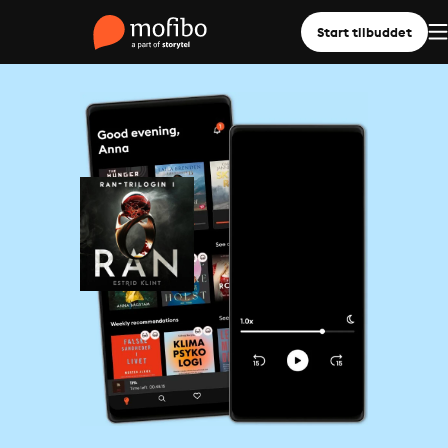
Start tilbuddet