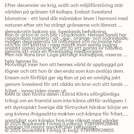
Efter decennier av krig, svält och miljöförstöring står 
världen på gränsen till kollaps. Endast Svealand 
blomstrar - ett land där människor lever i harmoni med 
naturen efter att ha stängt gränserna och lämnat 
demokratin bakom sig. Svealands befolkning 
Ran är arton år och bor i Stockholm. Hennes familj har 
rangordnas numera i vit-, gul-, orange- och rödringade, 
nyligen degraderats till rödringad och nu måste hon 
och för att klättra i rang måste man samla poäng 
snabbt samla poäng för att få sitt gamla liv tillbaka. 
genom att vara en föredömlig medborgare. 
Men när Rans bror Loge plötsligt kidnappas, raseras 
hela hennes liv. 
Motvilligt inser hon att hennes värld är uppbyggd på 
lögner och att hon är den enda som kan avslöja dem. 
Ensam och förföljd ger sig Ran ut på en omöjlig jakt 
genom Svealand för att rädda sin bror och sitt lands 
frihet - innan tiden rinner ut. 
RAN är den första delen i Estrid Klints oförglömliga 
trilogi om en framtid som inte känns alltför avlägsen. I 
ett dystopiskt Sverige där förtrycket härskar börjar en 
ung kvinna ifrågasätta makten och kämpa för frihet, 
samtidigt som känslor hon inte räknat med vänder 
© 2025 Bookmark Förlag (Lydbog): 9789189928848
kampen till något mycket mer personligt.
© 2025 Bookmark Förlag (E-bog): 9789189928855