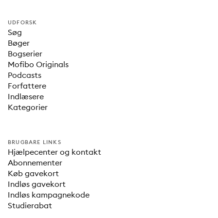
UDFORSK
Søg
Bøger
Bogserier
Mofibo Originals
Podcasts
Forfattere
Indlæsere
Kategorier
BRUGBARE LINKS
Hjælpecenter og kontakt
Abonnementer
Køb gavekort
Indløs gavekort
Indløs kampagnekode
Studierabat