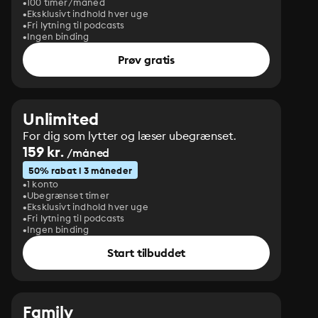
100 timer/måned
Eksklusivt indhold hver uge
Fri lytning til podcasts
Ingen binding
Prøv gratis
Unlimited
For dig som lytter og læser ubegrænset.
159 kr.
/måned
50% rabat i 3 måneder
1 konto
Ubegrænset timer
Eksklusivt indhold hver uge
Fri lytning til podcasts
Ingen binding
Start tilbuddet
Family