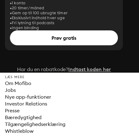
1 konto
20 timer/måned
Gem op til 100 ubrugte timer
Eksklusivt indhold hver uge
Fri lytning til podcasts
Ingen binding
Prøv gratis
Har du en rabatkode?
Indtast koden her
LÆS MERE
Om Mofibo
Jobs
Nye app-funktioner
Investor Relations
Presse
Bæredygtighed
Tilgængelighedserklæring
Whistleblow