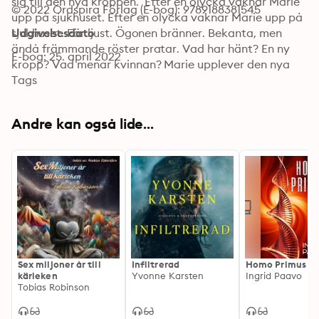
sig till den nya kroppen.” Efter en olycka vaknar Marie 
© 2022 Ordspira Förlag (E-bog): 9789188381545
upp på sjukhuset. Efter en olycka vaknar Marie upp på 
sjukhuset. För ljust. Ögonen bränner. Bekanta, men 
Udgivelsesdato
ändå främmande röster pratar. Vad har hänt? En ny 
E-bog: 25. april 2022
kropp? Vad menar kvinnan? Marie upplever den nya 
tekniken först av alla. Trasig kropp? Enkelt att få en 
Tags
ny. Eller är det inte? Tidigare publicerad i Maskinblod 2 
Affront förlag 2014 och i Ödeland Ordspira Förlag 2016
Andre kan også lide...
Sex miljoner år till
Infiltrerad
Homo Primus
kärleken
Yvonne Karsten
Ingrid Paavo
Tobias Robinson