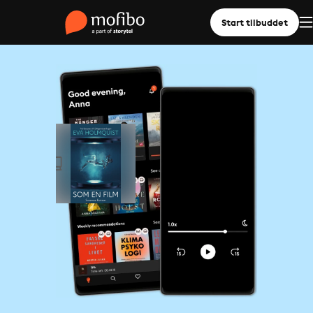
Start tilbuddet