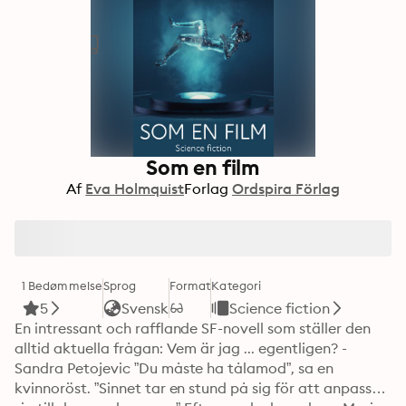
Som en film
Af
Eva Holmquist
Forlag
Ordspira Förlag
1 Bedømmelse
Sprog
Format
Kategori
5
Svensk
Science fiction
En intressant och rafflande SF-novell som ställer den 
alltid aktuella frågan: Vem är jag ... egentligen? - 
Sandra Petojevic ”Du måste ha tålamod”, sa en 
kvinnoröst. ”Sinnet tar en stund på sig för att anpassa 