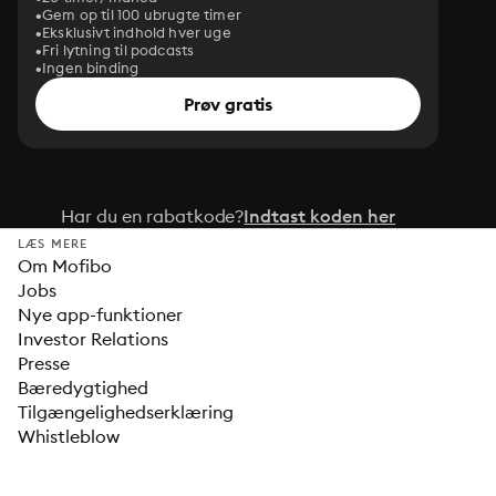
Gem op til 100 ubrugte timer
Eksklusivt indhold hver uge
Fri lytning til podcasts
Ingen binding
Prøv gratis
Har du en rabatkode?
Indtast koden her
LÆS MERE
Om Mofibo
Jobs
Nye app-funktioner
Investor Relations
Presse
Bæredygtighed
Tilgængelighedserklæring
Whistleblow