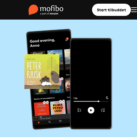
Start tilbuddet