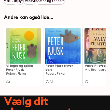
9 til 12 år
Dyr
Eventyr
Spænding for børn
Andre kan også lide...
Vi leger og spiller
Peter Pjusk flyver
Valva Pilaffend
Peter Pjusk
bort
Mia Brandstrup
Robert Fisker
Robert Fisker
Vælg dit