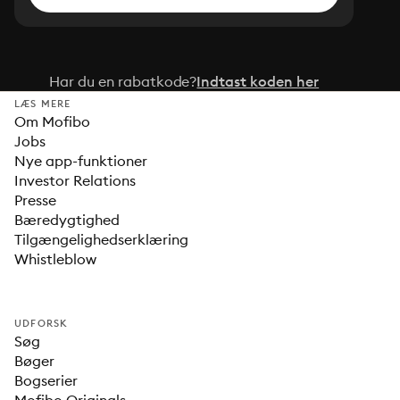
Har du en rabatkode?
Indtast koden her
LÆS MERE
Om Mofibo
Jobs
Nye app-funktioner
Investor Relations
Presse
Bæredygtighed
Tilgængelighedserklæring
Whistleblow
UDFORSK
Søg
Bøger
Bogserier