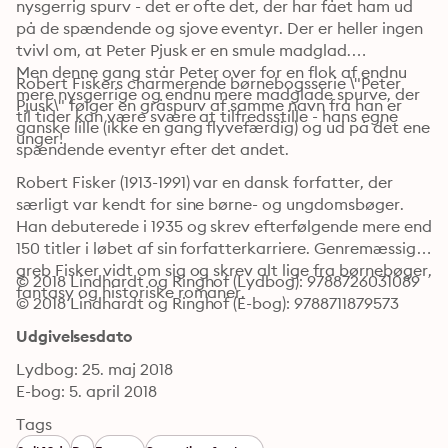
nysgerrig spurv - det er ofte det, der har fået ham ud 
på de spændende og sjove eventyr. Der er heller ingen 
tvivl om, at Peter Pjusk er en smule madglad.

Men denne gang står Peter over for en flok af endnu 
Robert Fiskers charmerende børnebogsserie \"Peter 
mere nysgerrige og endnu mere madglade spurve, der 
Pjusk\" følger en gråspurv af samme navn fra han er 
til tider kan være svære at tilfredsstille - hans egne 
ganske lille (ikke en gang flyvefærdig) og ud på det ene 
unger!
spændende eventyr efter det andet.
Robert Fisker (1913-1991) var en dansk forfatter, der 
særligt var kendt for sine børne- og ungdomsbøger. 
Han debuterede i 1935 og skrev efterfølgende mere end 
150 titler i løbet af sin forfatterkarriere. Genremæssigt 
greb Fisker vidt om sig og skrev alt lige fra børnebøger, 
© 2018 Lindhardt og Ringhof (Lydbog): 9788726031089
fantasy og historiske romaner.
© 2018 Lindhardt og Ringhof (E-bog): 9788711879573
Udgivelsesdato
Lydbog: 25. maj 2018
E-bog: 5. april 2018
Tags