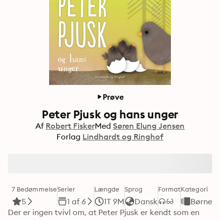
Prøve
Peter Pjusk og hans unger
Af
Robert Fisker
Med
Søren Elung Jensen
Forlag
Lindhardt og Ringhof
7 Bedømmelse
Serier
Længde
Sprog
Format
Kategori
5
1 af 6
1T 9M
Dansk
Børneb
Der er ingen tvivl om, at Peter Pjusk er kendt som en 