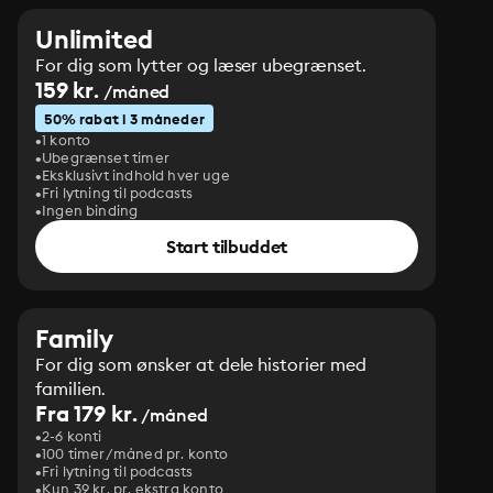
Unlimited
For dig som lytter og læser ubegrænset.
159 kr.
/måned
50% rabat i 3 måneder
1 konto
Ubegrænset timer
Eksklusivt indhold hver uge
Fri lytning til podcasts
Ingen binding
Start tilbuddet
Family
For dig som ønsker at dele historier med
familien.
Fra 179 kr.
/måned
2-6 konti
100 timer/måned pr. konto
Fri lytning til podcasts
Kun 39 kr. pr. ekstra konto