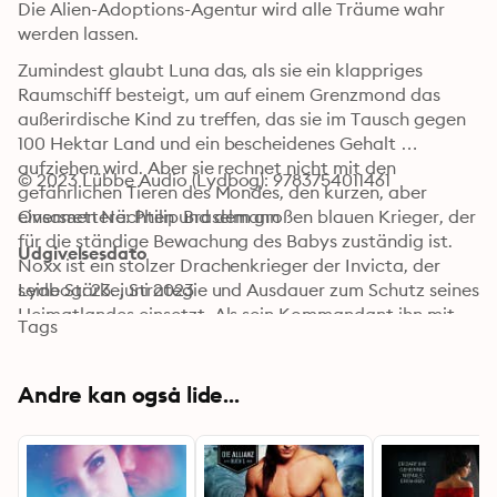
Die Alien-Adoptions-Agentur wird alle Träume wahr 
werden lassen.
Zumindest glaubt Luna das, als sie ein klappriges 
Raumschiff besteigt, um auf einem Grenzmond das 
außerirdische Kind zu treffen, das sie im Tausch gegen 
100 Hektar Land und ein bescheidenes Gehalt 
aufziehen wird. Aber sie rechnet nicht mit den 
© 2023 Lübbe Audio (Lydbog): 9783754011461
gefährlichen Tieren des Mondes, den kurzen, aber 
einsamen Nächten und dem großen blauen Krieger, der 
Oversættere: Philip Braselmann
für die ständige Bewachung des Babys zuständig ist.

Udgivelsesdato
Noxx ist ein stolzer Drachenkrieger der Invicta, der 
seine Stärke, Strategie und Ausdauer zum Schutz seines 
Lydbog: 23. juni 2023
Heimatlandes einsetzt. Als sein Kommandant ihn mit 
Tags
der Bewachung eines Babys beauftragt, ärgert er sich 
über die Unterbrechung seiner Karriere. Es ist schon 
schlimm genug, dass er sich mit dem kleinen Welpen 
Andre kan også lide...
anfreundet, aber als er die Adoptivmutter des Kindes 
sieht, weiß er, dass sie seine Schicksalsgefährtin ist. 
Noxx muss sein verzweifeltes Verlangen nach der 
dunkelhaarigen Schönheit verleugnen, wenn er seine 