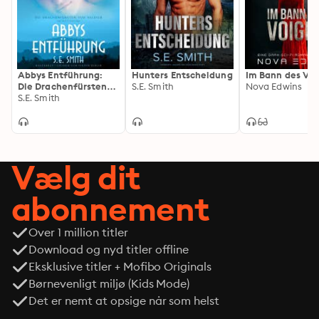
Chance auf Erlösung wahren will.

Als sie bei einem Last-Minute-Trekking durch den Wald 
von Clotho in einen gefährlichen Kampf verwickelt 
werden, muss Luna lernen, dem gutaussehenden blauen 
Krieger zu vertrauen. Aber kann der Drache seine 
Abbys Entführung:
Hunters Entscheidung
Im Bann des Voi
Pflicht lange genug loslassen, um jemanden zu lieben 
Die Drachenfürsten
S.E. Smith
Nova Edwins
von Valdier#1
S.E. Smith
und im Gegenzug geliebt zu werden?
Vælg dit
abonnement
Over 1 million titler
Download og nyd titler offline
Eksklusive titler + Mofibo Originals
Børnevenligt miljø (Kids Mode)
Det er nemt at opsige når som helst