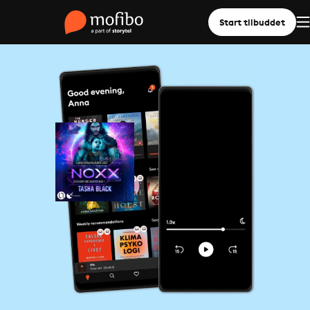
Start tilbuddet