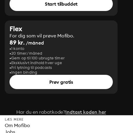
Start tilbuddet
Flex
For dig som vil prøve Mofibo.
89 kr.
/måned
1 konto
20 timer/måned
Gem op til 100 ubrugte timer
Eksklusivt indhold hver uge
Fri lytning til podcasts
Ingen binding
Prøv gratis
Har du en rabatkode?
Indtast koden her
LÆS MERE
Om Mofibo
Jobs