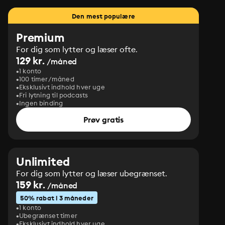
Den mest populære
Premium
For dig som lytter og læser ofte.
129 kr.
/måned
1 konto
100 timer/måned
Eksklusivt indhold hver uge
Fri lytning til podcasts
Ingen binding
Prøv gratis
Unlimited
For dig som lytter og læser ubegrænset.
159 kr.
/måned
50% rabat i 3 måneder
1 konto
Ubegrænset timer
Eksklusivt indhold hver uge