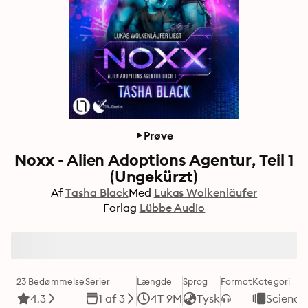
Prøve
Noxx - Alien Adoptions Agentur, Teil 1
(Ungekürzt)
Af
Tasha Black
Med
Lukas Wolkenläufer
Forlag
Lübbe Audio
23 Bedømmelse
Serier
Længde
Sprog
Format
Kategori
4.3
1 af 3
4T 9M
Tysk
Science 