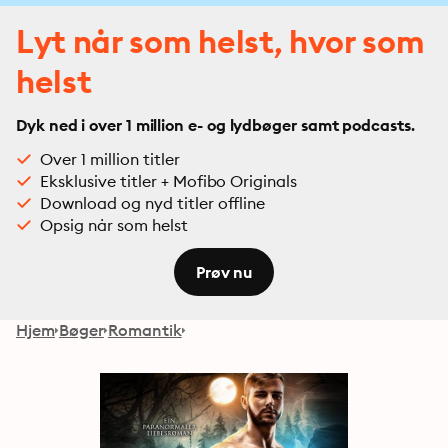
Lyt når som helst, hvor som
helst
Dyk ned i over 1 million e- og lydbøger samt podcasts.
Over 1 million titler
Eksklusive titler + Mofibo Originals
Download og nyd titler offline
Opsig når som helst
Prøv nu
Hjem
Bøger
Romantik