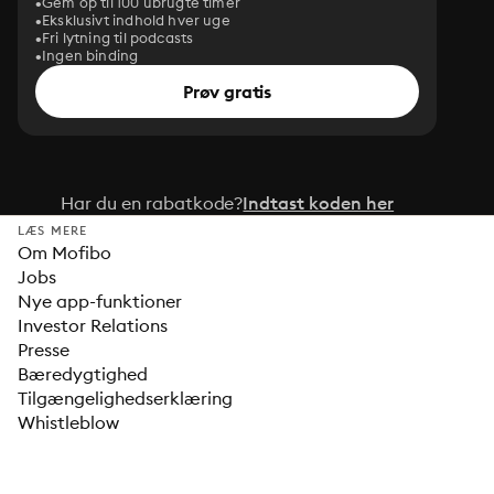
Gem op til 100 ubrugte timer
Eksklusivt indhold hver uge
Fri lytning til podcasts
Ingen binding
Prøv gratis
Har du en rabatkode?
Indtast koden her
LÆS MERE
Om Mofibo
Jobs
Nye app-funktioner
Investor Relations
Presse
Bæredygtighed
Tilgængelighedserklæring
Whistleblow