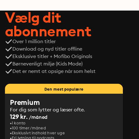
Vælg dit
abonnement
Over 1 million titler
Download og nyd titler offline
Eksklusive titler + Mofibo Originals
Børnevenligt miljø (Kids Mode)
Det er nemt at opsige når som helst
Den mest populære
Premium
For dig som lytter og læser ofte.
129 kr.
/måned
1 konto
100 timer/måned
Eksklusivt indhold hver uge
Fri lytning til podcasts