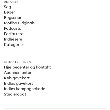
UDFORSK
Søg
Bøger
Bogserier
Mofibo Originals
Podcasts
Forfattere
Indlæsere
Kategorier
BRUGBARE LINKS
Hjælpecenter og kontakt
Abonnementer
Køb gavekort
Indløs gavekort
Indløs kampagnekode
Studierabat