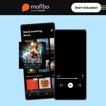
Start tilbuddet