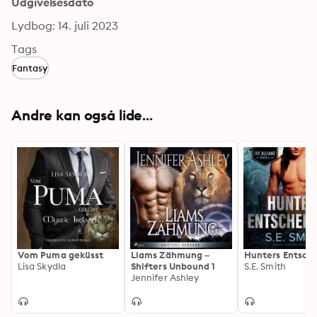
Udgivelsesdato
Lydbog: 14. juli 2023
Tags
Fantasy
Andre kan også lide...
Vom Puma geküsst
Liams Zähmung –
Hunters Entsch
Lisa Skydla
Shifters Unbound 1
S.E. Smith
Jennifer Ashley