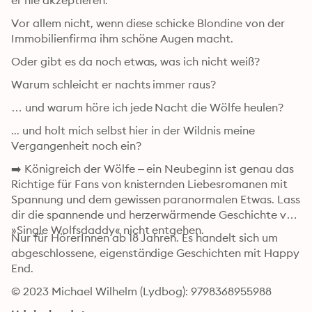
er nie akzeptieren.
Vor allem nicht, wenn diese schicke Blondine von der 
Immobilienfirma ihm schöne Augen macht.
Oder gibt es da noch etwas, was ich nicht weiß?
Warum schleicht er nachts immer raus?
… und warum höre ich jede Nacht die Wölfe heulen?
... und holt mich selbst hier in der Wildnis meine 
Vergangenheit noch ein?
➡️ Königreich der Wölfe – ein Neubeginn ist genau das 
Richtige für Fans von knisternden Liebesromanen mit 
Spannung und dem gewissen paranormalen Etwas. Lass 
dir die spannende und herzerwärmende Geschichte von 
»Single Wolfsdaddy« nicht entgehen.
Nur für HörerInnen ab 18 Jahren. Es handelt sich um 
abgeschlossene, eigenständige Geschichten mit Happy 
End.
© 2023 Michael Wilhelm (Lydbog): 9798368955988