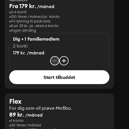
Fra 179 kr.
/måned
2-6 konti
100 timer/måned pr. konto
Fri lytning til podcasts
Kun 39 kr. pr. ekstra konto
Ingen binding
Dig + 1 familiemedlem
2 konti
179 kr. /måned
Start tilbuddet
Flex
For dig som vil prøve Mofibo.
89 kr.
/måned
1 konto
20 timer/måned