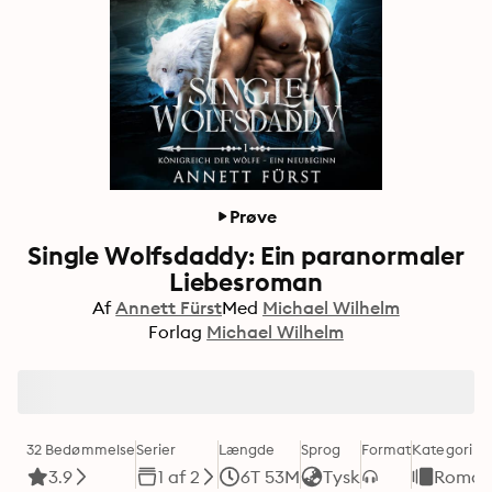
Prøve
Single Wolfsdaddy: Ein paranormaler
Liebesroman
Af
Annett Fürst
Med
Michael Wilhelm
Forlag
Michael Wilhelm
32 Bedømmelse
Serier
Længde
Sprog
Format
Kategori
3.9
1 af 2
6T 53M
Tysk
Roman