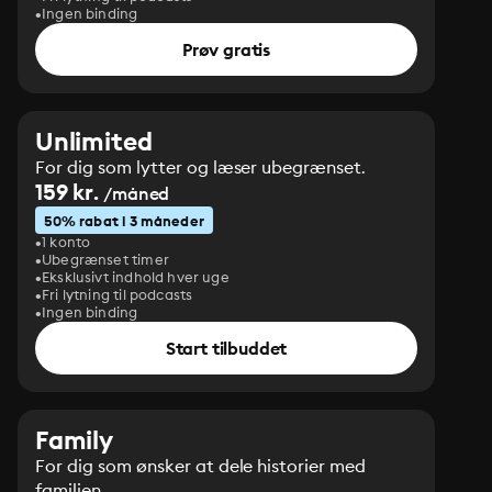
Ingen binding
Prøv gratis
Unlimited
For dig som lytter og læser ubegrænset.
159 kr.
/måned
50% rabat i 3 måneder
1 konto
Ubegrænset timer
Eksklusivt indhold hver uge
Fri lytning til podcasts
Ingen binding
Start tilbuddet
Family
For dig som ønsker at dele historier med
familien.