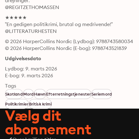
drejninger.”

@REGITZETHOMASSEN
★★★★★

”En gedigen politikrimi, brutal og medrivende!”

@LITTERATURHESTEN
© 2026 HarperCollins Nordic (Lydbog): 9788743580034
© 2026 HarperCollins Nordic (E-bog): 9788743521839
Udgivelsesdato
Lydbog: 9. marts 2026
E-bog: 9. marts 2026
Tags
Skotland
Mord
Hævn
Efterretningstjenester
Seriemord
Politikrimier
Britisk krimi
Vælg dit
abonnement