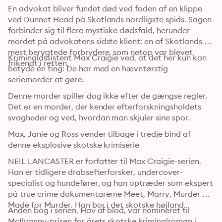
En advokat bliver fundet død ved foden af en klippe 
ved Dunnet Head på Skotlands nordligste spids. Sagen 
forbinder sig til flere mystiske dødsfald, herunder 
mordet på advokatens sidste klient: en af Skotlands 
mest berygtede forbrydere, som netop var blevet 
Kriminalassistent Max Craigie ved, at det her kun kan 
frikendt i retten.
betyde én ting: De har med en hævntørstig 
seriemorder at gøre.
Denne morder spiller dog ikke efter de gængse regler. 
Det er en morder, der kender efterforskningsholdets 
svagheder og ved, hvordan man skjuler sine spor.
Max, Janie og Ross vender tilbage i tredje bind af 
denne eksplosive skotske krimiserie
NEIL LANCASTER er forfatter til Max Craigie-serien. 
Han er tidligere drabsefterforsker, undercover-
specialist og hundefører, og han optræder som ekspert 
på true crime dokumentarerne Meet, Marry, Murder og 
Made for Murder. Han bor i det skotske højland.
Anden bog i serien, Hav af blod, var nomineret til 
McIlvanny-prisen for årets skotske kriminalroman i 