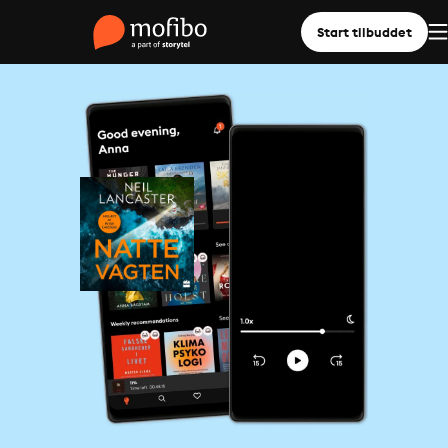
Start tilbuddet