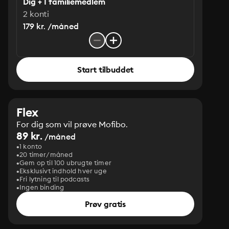
Dig + 1 familiemedlem
2 konti
179 kr. /måned
Start tilbuddet
Flex
For dig som vil prøve Mofibo.
89 kr.
/måned
1 konto
20 timer/måned
Gem op til 100 ubrugte timer
Eksklusivt indhold hver uge
Fri lytning til podcasts
Ingen binding
Prøv gratis