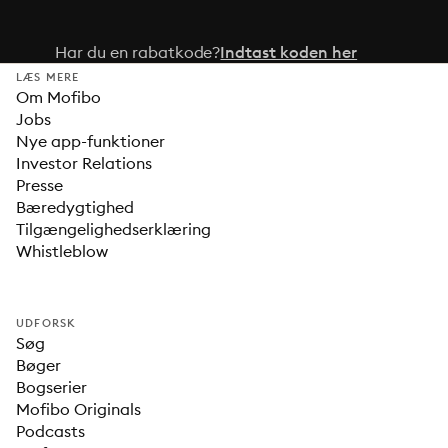
Har du en rabatkode?
Indtast koden her
LÆS MERE
Om Mofibo
Jobs
Nye app-funktioner
Investor Relations
Presse
Bæredygtighed
Tilgængelighedserklæring
Whistleblow
UDFORSK
Søg
Bøger
Bogserier
Mofibo Originals
Podcasts