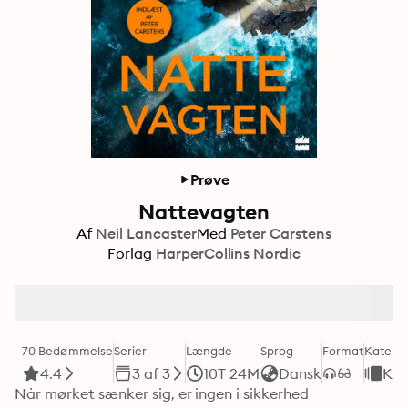
Prøve
Nattevagten
Af
Neil Lancaster
Med
Peter Carstens
Forlag
HarperCollins Nordic
70 Bedømmelse
Serier
Længde
Sprog
Format
Katego
4.4
3 af 3
10T 24M
Dansk
Kri
Når mørket sænker sig, er ingen i sikkerhed