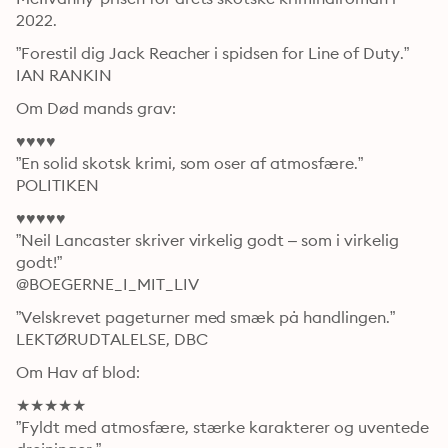
2022.
”Forestil dig Jack Reacher i spidsen for Line of Duty.”

IAN RANKIN
Om Død mands grav:
♥♥♥♥

”En solid skotsk krimi, som oser af atmosfære.”

POLITIKEN 
♥♥♥♥♥

”Neil Lancaster skriver virkelig godt – som i virkelig 
godt!”

@BOEGERNE_I_MIT_LIV
”Velskrevet pageturner med smæk på handlingen.”

LEKTØRUDTALELSE, DBC
Om Hav af blod:
★★★★★

”Fyldt med atmosfære, stærke karakterer og uventede 