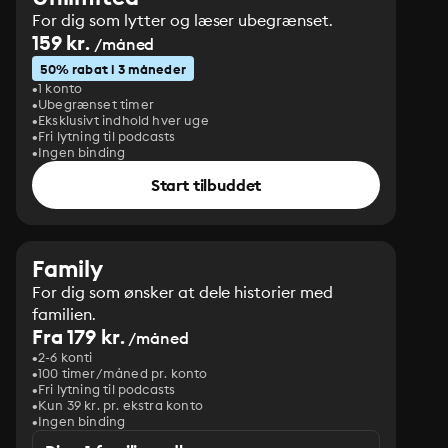
For dig som lytter og læser ubegrænset.
159 kr.
/måned
50% rabat i 3 måneder
1 konto
Ubegrænset timer
Eksklusivt indhold hver uge
Fri lytning til podcasts
Ingen binding
Start tilbuddet
Family
For dig som ønsker at dele historier med
familien.
Fra 179 kr.
/måned
2-6 konti
100 timer/måned pr. konto
Fri lytning til podcasts
Kun 39 kr. pr. ekstra konto
Ingen binding