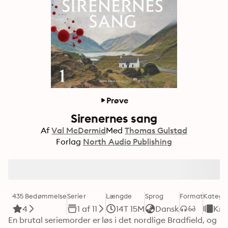
Prøve
Sirenernes sang
Af
Val McDermid
Med
Thomas Gulstad
Forlag
North Audio Publishing
435 Bedømmelse
Serier
Længde
Sprog
Format
Kategor
4
1 af 11
14T 15M
Dansk
Kri
En brutal seriemorder er løs i det nordlige Bradfield, og 