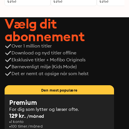
Vælg dit
abonnement
Over 1 million titler
Download og nyd titler offline
Eksklusive titler + Mofibo Originals
Børnevenligt miljø (Kids Mode)
Det er nemt at opsige når som helst
Den mest populære
Premium
For dig som lytter og læser ofte.
129 kr.
/måned
1 konto
100 timer/måned