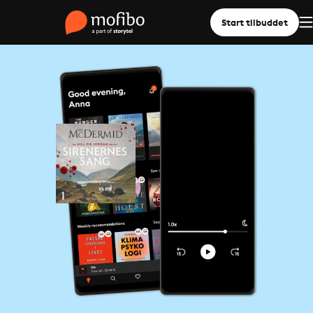
Start tilbuddet