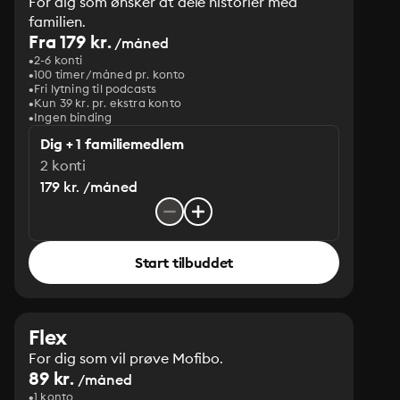
For dig som ønsker at dele historier med
familien.
Fra 179 kr.
/måned
2-6 konti
100 timer/måned pr. konto
Fri lytning til podcasts
Kun 39 kr. pr. ekstra konto
Ingen binding
Dig + 1 familiemedlem
2 konti
179 kr. /måned
Start tilbuddet
Flex
For dig som vil prøve Mofibo.
89 kr.
/måned
1 konto