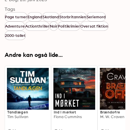
Tags
Page turner
England
Skotland
Storbritannien
Seriemord
Adventure
Actionthriller
Noir
Politikrimier
Oversat fiktion
2000-tallet
Andre kan også lide...
Tandlægen
Ind i mørket
Brændofre
Tim Sullivan
Fiona Cummins
M. W. Craven