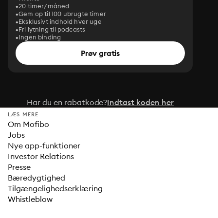
20 timer/måned
Gem op til 100 ubrugte timer
Eksklusivt indhold hver uge
Fri lytning til podcasts
Ingen binding
Prøv gratis
Har du en rabatkode?
Indtast koden her
LÆS MERE
Om Mofibo
Jobs
Nye app-funktioner
Investor Relations
Presse
Bæredygtighed
Tilgængelighedserklæring
Whistleblow