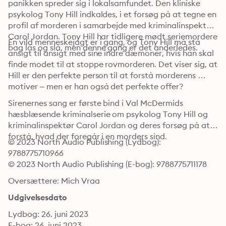
panikken spreder sig i lokalsamfundet. Den kliniske 
psykolog Tony Hill indkaldes, i et forsøg på at tegne en 
profil af morderen i samarbejde med kriminalinspektør 
Carol Jordan. Tony Hill har tidligere mødt seriemordere 
En vild menneskejagt er i gang, og Tony Hill må stå 
bag lås og slå, men denne gang er det anderledes.
ansigt til ansigt med sine indre dæmoner, hvis han skal 
finde modet til at stoppe rovmorderen. Det viser sig, at 
Hill er den perfekte person til at forstå morderens 
motiver – men er han også det perfekte offer?
Sirenernes sang er første bind i Val McDermids 
hæsblæsende kriminalserie om psykolog Tony Hill og 
kriminalinspektør Carol Jordan og deres forsøg på at 
forstå, hvad der foregår i en morders sind.
© 2023 North Audio Publishing (Lydbog): 
9788775710966
© 2023 North Audio Publishing (E-bog): 9788775711178
Oversættere: Mich Vraa
Udgivelsesdato
Lydbog: 26. juni 2023
E-bog: 26. juni 2023