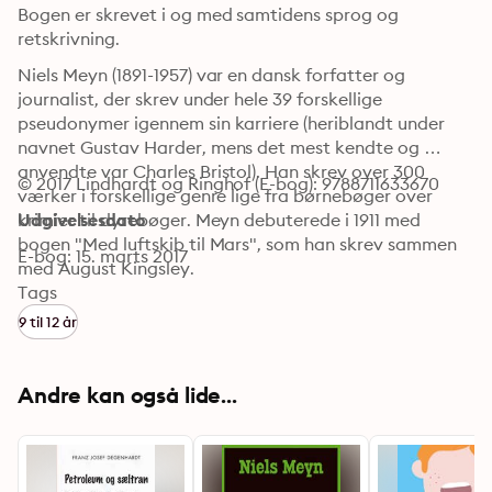
Bogen er skrevet i og med samtidens sprog og 
retskrivning.
Niels Meyn (1891-1957) var en dansk forfatter og 
journalist, der skrev under hele 39 forskellige 
pseudonymer igennem sin karriere (heriblandt under 
navnet Gustav Harder, mens det mest kendte og 
anvendte var Charles Bristol). Han skrev over 300 
© 2017 Lindhardt og Ringhof (E-bog): 9788711633670
værker i forskellige genre lige fra børnebøger over 
krimier til dyrebøger. Meyn debuterede i 1911 med 
Udgivelsesdato
bogen "Med luftskib til Mars", som han skrev sammen 
E-bog: 15. marts 2017
med August Kingsley.
Tags
9 til 12 år
Andre kan også lide...