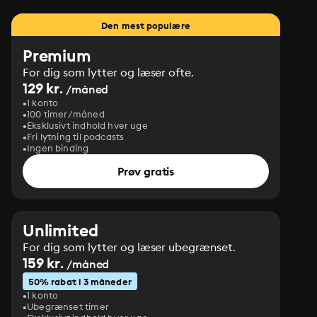
Den mest populære
Premium
For dig som lytter og læser ofte.
129 kr.
/måned
1 konto
100 timer/måned
Eksklusivt indhold hver uge
Fri lytning til podcasts
Ingen binding
Prøv gratis
Unlimited
For dig som lytter og læser ubegrænset.
159 kr.
/måned
50% rabat i 3 måneder
1 konto
Ubegrænset timer