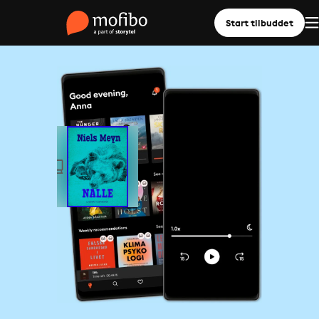
Start tilbuddet