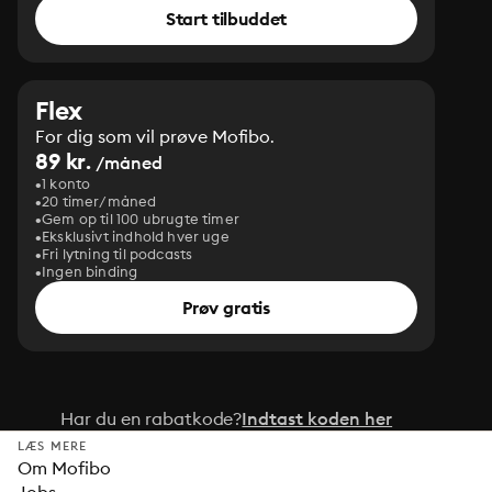
Start tilbuddet
Flex
For dig som vil prøve Mofibo.
89 kr.
/måned
1 konto
20 timer/måned
Gem op til 100 ubrugte timer
Eksklusivt indhold hver uge
Fri lytning til podcasts
Ingen binding
Prøv gratis
Har du en rabatkode?
Indtast koden her
LÆS MERE
Om Mofibo