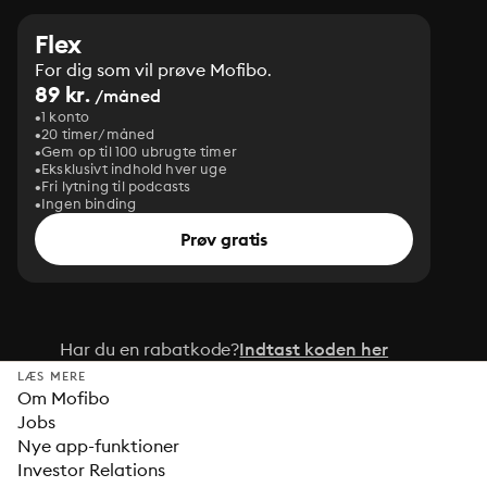
Flex
For dig som vil prøve Mofibo.
89 kr.
/måned
1 konto
20 timer/måned
Gem op til 100 ubrugte timer
Eksklusivt indhold hver uge
Fri lytning til podcasts
Ingen binding
Prøv gratis
Har du en rabatkode?
Indtast koden her
LÆS MERE
Om Mofibo
Jobs
Nye app-funktioner
Investor Relations