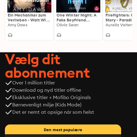
Ein Mechaniker zum
One Winter Night: A
Firefighters: Co
Verlieben - Wait With
Fake Boyfriend
Story - Paradise
Me: Eine heiße und
Amy Daws
Millionaire Romance
Olivia Swan
Texas, Band 1
Aurelia Velten
leidenschaftliche
(Hot Seasons)
(ungekürzt)
romantische Komödie
Vælg dit
abonnement
Over 1 million titler
Download og nyd titler offline
Eksklusive titler + Mofibo Originals
Børnevenligt miljø (Kids Mode)
Det er nemt at opsige når som helst
Den mest populære