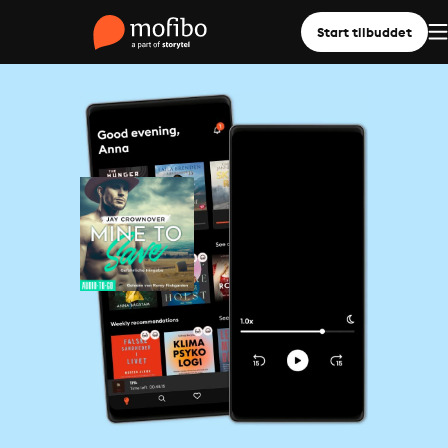
Start tilbuddet