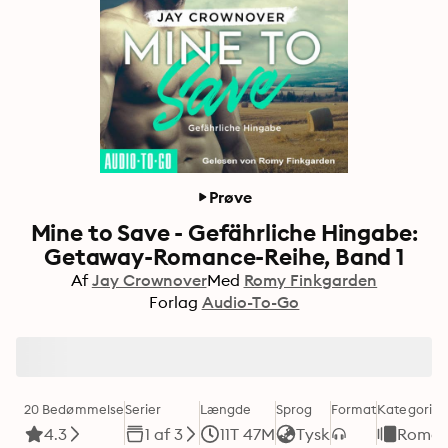
Prøve
Mine to Save - Gefährliche Hingabe:
Getaway-Romance-Reihe, Band 1
Af
Jay Crownover
Med
Romy Finkgarden
Forlag
Audio-To-Go
20 Bedømmelse
Serier
Længde
Sprog
Format
Kategori
4.3
1 af 3
11T 47M
Tysk
Roman