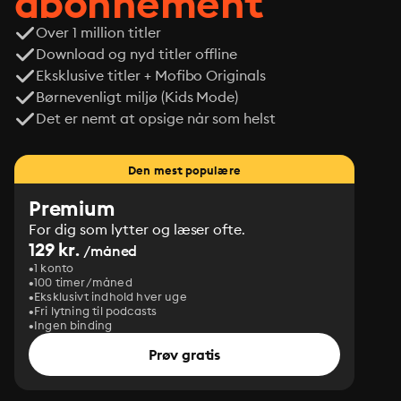
abonnement
Over 1 million titler
Download og nyd titler offline
Eksklusive titler + Mofibo Originals
Børnevenligt miljø (Kids Mode)
Det er nemt at opsige når som helst
Den mest populære
Premium
For dig som lytter og læser ofte.
129 kr.
/måned
1 konto
100 timer/måned
Eksklusivt indhold hver uge
Fri lytning til podcasts
Ingen binding
Prøv gratis