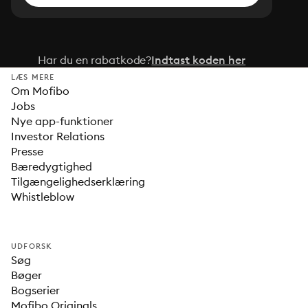
Har du en rabatkode?
Indtast koden her
LÆS MERE
Om Mofibo
Jobs
Nye app-funktioner
Investor Relations
Presse
Bæredygtighed
Tilgængelighedserklæring
Whistleblow
UDFORSK
Søg
Bøger
Bogserier
Mofibo Originals