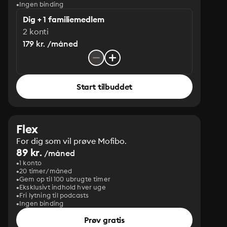
Ingen binding
Dig + 1 familiemedlem
2 konti
179 kr. /måned
Start tilbuddet
Flex
For dig som vil prøve Mofibo.
89 kr.
/måned
1 konto
20 timer/måned
Gem op til 100 ubrugte timer
Eksklusivt indhold hver uge
Fri lytning til podcasts
Ingen binding
Prøv gratis