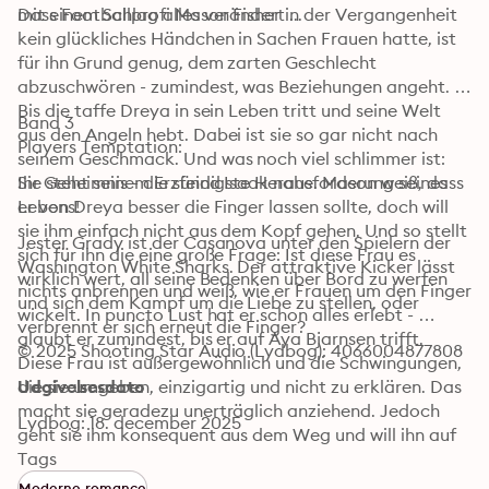
mit einem Schlag alles verändert ...
Dass Footballprofi Mason Fisher in der Vergangenheit 
kein glückliches Händchen in Sachen Frauen hatte, ist 
für ihn Grund genug, dem zarten Geschlecht 
abzuschwören - zumindest, was Beziehungen angeht. 
Bis die taffe Dreya in sein Leben tritt und seine Welt 
Band 3

aus den Angeln hebt. Dabei ist sie so gar nicht nach 
Players Temptation:
seinem Geschmack. Und was noch viel schlimmer ist: 
Sie steht seinem Erzfeind Isaak nahe. Mason weiß, dass 
Ihr Geheimnis - die sündigste Herausforderung seines 
er von Dreya besser die Finger lassen sollte, doch will 
Lebens!
sie ihm einfach nicht aus dem Kopf gehen. Und so stellt 
Jester Grady ist der Casanova unter den Spielern der 
sich für ihn die eine große Frage: Ist diese Frau es 
Washington White Sharks. Der attraktive Kicker lässt 
wirklich wert, all seine Bedenken über Bord zu werfen 
nichts anbrennen und weiß, wie er Frauen um den Finger 
und sich dem Kampf um die Liebe zu stellen, oder 
wickelt. In puncto Lust hat er schon alles erlebt - 
verbrennt er sich erneut die Finger?
glaubt er zumindest, bis er auf Aya Bjarnsen trifft. 
© 2025 Shooting Star Audio (Lydbog): 4066004877808
Diese Frau ist außergewöhnlich und die Schwingungen, 
die sie umgeben, einzigartig und nicht zu erklären. Das 
Udgivelsesdato
macht sie geradezu unerträglich anziehend. Jedoch 
Lydbog: 18. december 2025
geht sie ihm konsequent aus dem Weg und will ihn auf 
keinen Fall näher kennenlernen. Ist Jester ihr und ihrem 
Tags
sündigen Geheimnis gewachsen? Oder wird er bereuen, 
Moderne romance