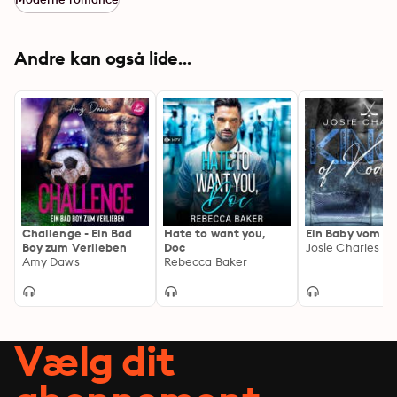
sich auf sie eingelassen zu haben?
Andre kan også lide...
Challenge - Ein Bad
Hate to want you,
Ein Baby vom B
Boy zum Verlieben
Doc
Josie Charles
Amy Daws
Rebecca Baker
Vælg dit