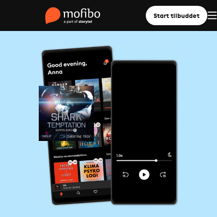
Start tilbuddet