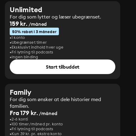
Unlimited
For dig som lytter og læser ubegrænset.
159 kr.
/måned
50% rabat i 3 måneder
1 konto
Ubegrænset timer
Eksklusivt indhold hver uge
Fri lytning til podcasts
Ingen binding
Start tilbuddet
Family
For dig som ønsker at dele historier med
familien.
Fra 179 kr.
/måned
2-6 konti
100 timer/måned pr. konto
Fri lytning til podcasts
Kun 39 kr. pr. ekstra konto