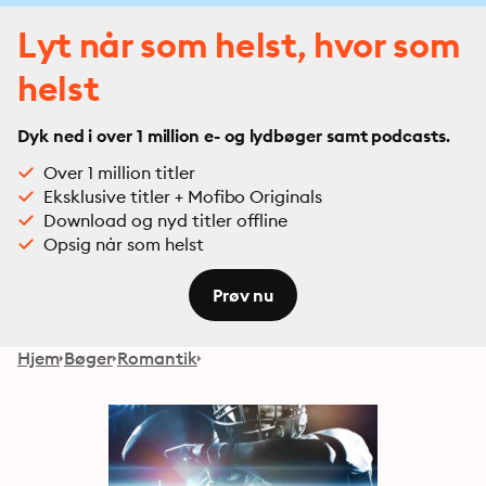
Lyt når som helst, hvor som
helst
Dyk ned i over 1 million e- og lydbøger samt podcasts.
Over 1 million titler
Eksklusive titler + Mofibo Originals
Download og nyd titler offline
Opsig når som helst
Prøv nu
Hjem
Bøger
Romantik