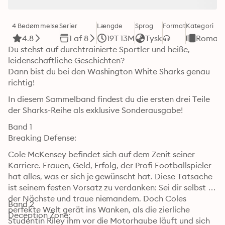
4 Bedømmelse
Serier
Længde
Sprog
Format
Kategori
4.8
1 af 8
19T 13M
Tysk
Romant
Du stehst auf durchtrainierte Sportler und heiße, 
leidenschaftliche Geschichten?

Dann bist du bei den Washington White Sharks genau 
richtig!
In diesem Sammelband findest du die ersten drei Teile 
der Sharks-Reihe als exklusive Sonderausgabe!
Band 1

Breaking Defense:
Cole McKensey befindet sich auf dem Zenit seiner 
Karriere. Frauen, Geld, Erfolg, der Profi Footballspieler 
hat alles, was er sich je gewünscht hat. Diese Tatsache 
ist seinem festen Vorsatz zu verdanken: Sei dir selbst 
der Nächste und traue niemandem. Doch Coles 
Band 2

perfekte Welt gerät ins Wanken, als die zierliche 
Deception Zone:
Studentin Riley ihm vor die Motorhaube läuft und sich 