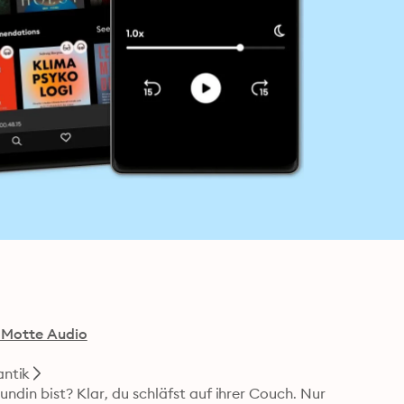
 Motte Audio
ntik
ndin bist? Klar, du schläfst auf ihrer Couch. Nur 