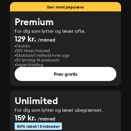
Den mest populære
Premium
For dig som lytter og læser ofte.
129 kr.
/måned
1 konto
100 timer/måned
Eksklusivt indhold hver uge
Fri lytning til podcasts
Ingen binding
Prøv gratis
Unlimited
For dig som lytter og læser ubegrænset.
159 kr.
/måned
50% rabat i 3 måneder