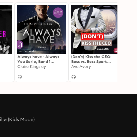
n
Always have - Always
(Don't) Kiss the CEO:
Flirti
)
You Serie, Band 1
Boss vs. Boss Sport
Chica
(Ungekürzt)
Claire Kingsley
Romance
Ava Avery
Piper
ljø (Kids Mode)