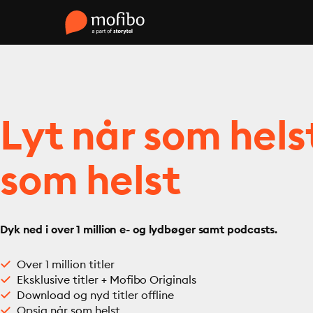
Lyt når som hels
som helst
Dyk ned i over 1 million e- og lydbøger samt podcasts.
Over 1 million titler
Eksklusive titler + Mofibo Originals
Download og nyd titler offline
Opsig når som helst