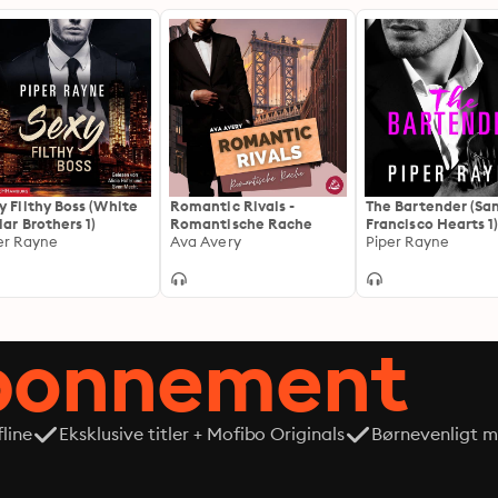
y Filthy Boss (White
Romantic Rivals -
The Bartender (Sa
lar Brothers 1)
Romantische Rache
Francisco Hearts 1
er Rayne
Ava Avery
Piper Rayne
abonnement
line
Eksklusive titler + Mofibo Originals
Børnevenligt mi