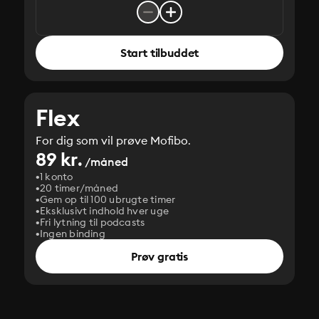
Start tilbuddet
Flex
For dig som vil prøve Mofibo.
89 kr.
/måned
1 konto
20 timer/måned
Gem op til 100 ubrugte timer
Eksklusivt indhold hver uge
Fri lytning til podcasts
Ingen binding
Prøv gratis