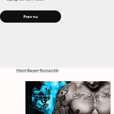
Prøv nu
Hjem
Bøger
Romantik