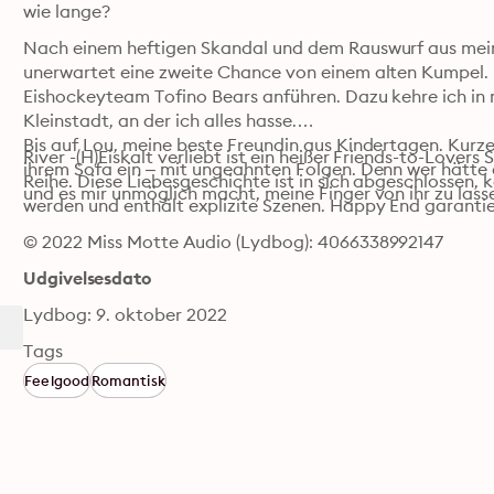
wie lange?
Nach einem heftigen Skandal und dem Rauswurf aus meine
unerwartet eine zweite Chance von einem alten Kumpel. Ic
Eishockeyteam Tofino Bears anführen. Dazu kehre ich in 
Kleinstadt, an der ich alles hasse.

Bis auf Lou, meine beste Freundin aus Kindertagen. Kurze
River -(H)Eiskalt verliebt ist ein heißer Friends-to-Love
ihrem Sofa ein – mit ungeahnten Folgen. Denn wer hätte 
Reihe. Diese Liebesgeschichte ist in sich abgeschlossen
und es mir unmöglich macht, meine Finger von ihr zu lass
werden und enthält explizite Szenen. Happy End garantie
© 2022 Miss Motte Audio (Lydbog): 4066338992147
Udgivelsesdato
Lydbog: 9. oktober 2022
Tags
Feelgood
Romantisk