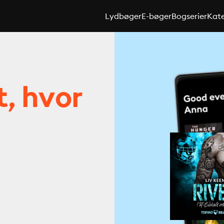
Lydbøger
E-bøger
Bogserier
Kate
t, hvor