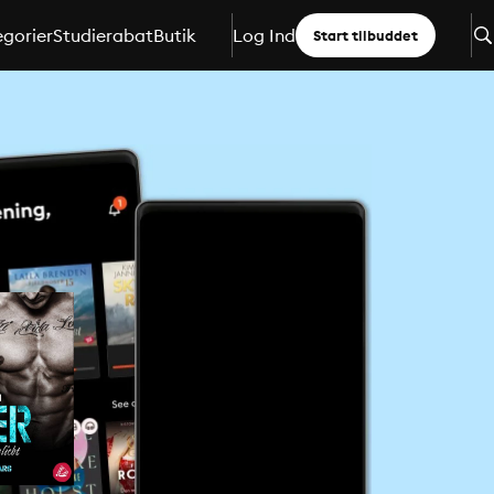
gorier
Studierabat
Butik
Log Ind
Start tilbuddet