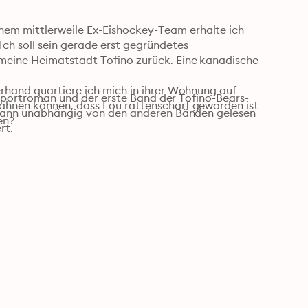
m mittlerweile Ex-Eishockey-Team erhalte ich 
h soll sein gerade erst gegründetes 
meine Heimatstadt Tofino zurück. Eine kanadische 
rhand quartiere ich mich in ihrer Wohnung auf 
rs Sportroman und der erste Band der Tofino-Bears-
ahnen können, dass Lou rattenscharf geworden ist 
, kann unabhängig von den anderen Bänden gelesen 
en?
rt.