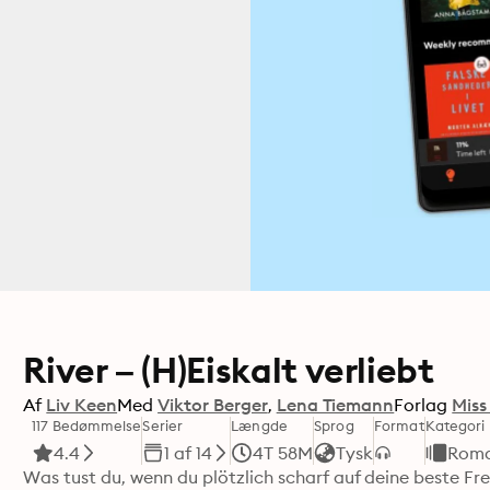
River – (H)Eiskalt verliebt
Af
Liv Keen
Med
Viktor Berger
Lena Tiemann
Forlag
Miss
117 Bedømmelse
Serier
Længde
Sprog
Format
Kategori
4.4
1 af 14
4T 58M
Tysk
Roma
Was tust du, wenn du plötzlich scharf auf deine beste Freu