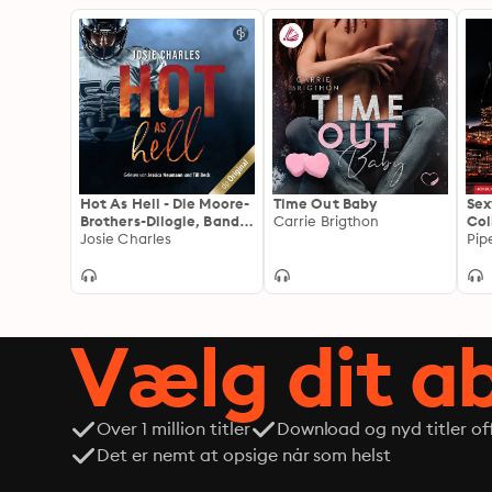
Hot As Hell - Die Moore-
Time Out Baby
Sex
Brothers-Dilogie, Band 1
Carrie Brigthon
Col
(Ungekürzt): Die Moore-
Josie Charles
Pip
Brothers-Dilogie
Vælg dit 
Over 1 million titler
Download og nyd titler off
Det er nemt at opsige når som helst