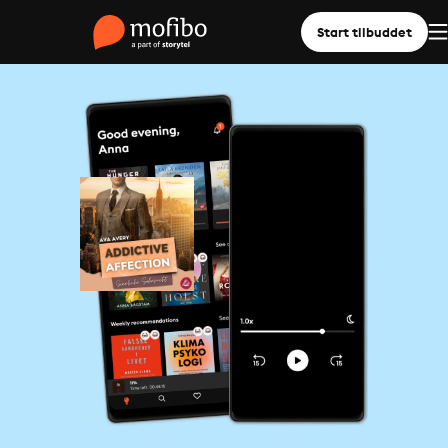
Start tilbuddet