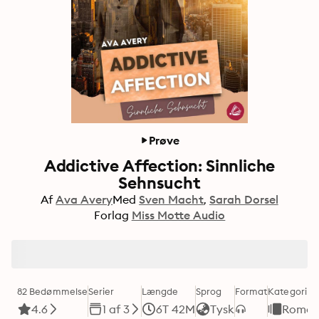
Prøve
Addictive Affection: Sinnliche
Sehnsucht
Af
Ava Avery
Med
Sven Macht
Sarah Dorsel
Forlag
Miss Motte Audio
82 Bedømmelse
Serier
Længde
Sprog
Format
Kategori
4.6
1 af 3
6T 42M
Tysk
Roman