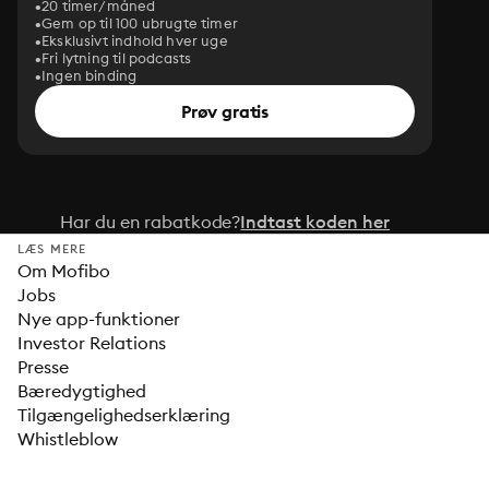
20 timer/måned
Gem op til 100 ubrugte timer
Eksklusivt indhold hver uge
Fri lytning til podcasts
Ingen binding
Prøv gratis
Har du en rabatkode?
Indtast koden her
LÆS MERE
Om Mofibo
Jobs
Nye app-funktioner
Investor Relations
Presse
Bæredygtighed
Tilgængelighedserklæring
Whistleblow