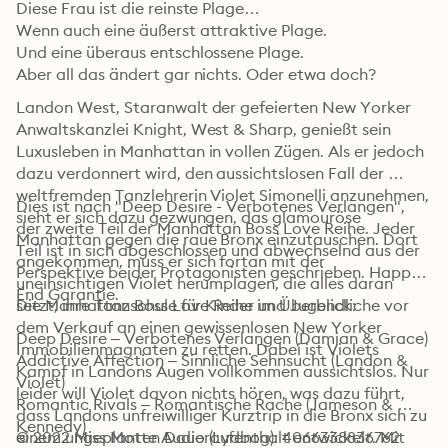
Diese Frau ist die reinste Plage…

Wenn auch eine äußerst attraktive Plage.

Und eine überaus entschlossene Plage.

Aber all das ändert gar nichts. Oder etwa doch?
Landon West, Staranwalt der gefeierten New Yorker 
Anwaltskanzlei Knight, West & Sharp, genießt sein 
Luxusleben in Manhattan in vollen Zügen. Als er jedoch 
dazu verdonnert wird, den aussichtslosen Fall der 
weltfremden Tanzlehrerin Violet Simonelli anzunehmen, 
Dies ist nach "Deep Desire - Verbotenes Verlangen", 
sieht er sich dazu gezwungen, das glamouröse 
der zweite Teil der Manhattan Boss Love Reihe. Jeder 
Manhattan gegen die raue Bronx einzutauschen. Dort 
Teil ist in sich abgeschlossen und abwechselnd aus der 
angekommen, muss er sich fortan mit der 
Perspektive beider Protagonisten geschrieben. Happy 
uneinsichtigen Violet herumplagen, die alles daran 
End Garantie.
setzt, ihre Tanzschule für Kinder und Jugendliche vor 
Die Manhattan Boss Love Reihe im Überblick:
dem Verkauf an einen gewissenlosen New Yorker 
Deep Desire – Verbotenes Verlangen (Damian & Grace)

Immobilienmagnaten zu retten. Dabei ist Violets 
Addictive Affection – Sinnliche Sehnsucht (Landon & 
Kampf in Landons Augen vollkommen aussichtslos. Nur 
Violet)

leider will Violet davon nichts hören, was dazu führt, 
Romantic Rivals – Romantische Rache (Jameson & 
dass Landons unfreiwilliger Kurztrip in die Bronx sich zu 
Kennedy)
einem ungeplanten Daueraufenthalt entwickelt. Mit 
© 2022 Miss Motte Audio (Lydbog): 4066338836762