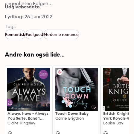
ungeahnten Folgen…
Udgivelsesdato
Lydbog: 26. juni 2022
Tags
Romantisk
Feelgood
Moderne romance
Andre kan også lide...
Always have - Always
Touch Down Baby
British Knight -
You Serie, Band 1
Carrie Brigthon
York Royals 4
(Ungekürzt)
Claire Kingsley
(Ungekürzt)
Louise Bay