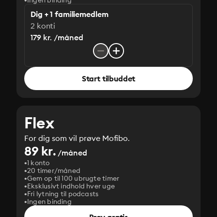
Ingen binding
Dig + 1 familiemedlem
2 konti
179 kr. /måned
Start tilbuddet
Flex
For dig som vil prøve Mofibo.
89 kr.
/måned
1 konto
20 timer/måned
Gem op til 100 ubrugte timer
Eksklusivt indhold hver uge
Fri lytning til podcasts
Ingen binding