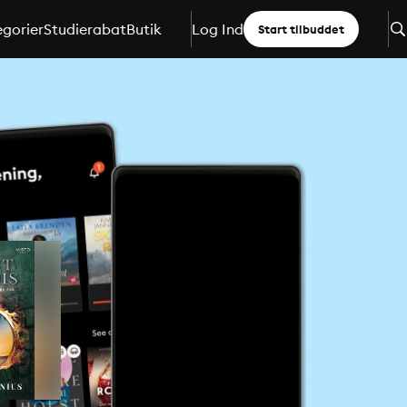
gorier
Studierabat
Butik
Log Ind
Start tilbuddet