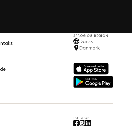
SPROG OG REGION
Dansk
ontakt
Danmark
ode
FØLG OS