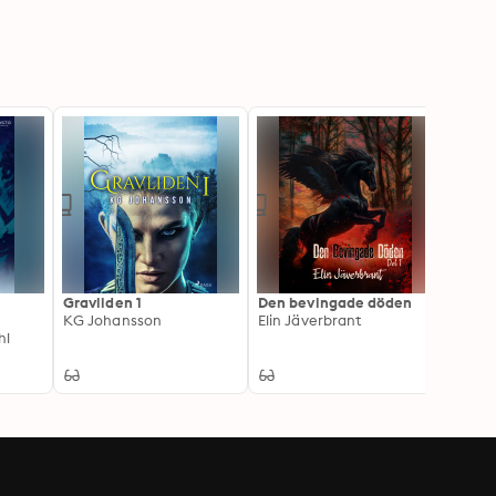
Gravliden 1
Den bevingade döden
Blodl
KG Johansson
Elin Jäverbrant
Sara 
hl