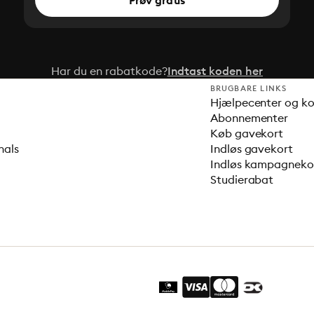
Prøv gratis
Har du en rabatkode?
Indtast koden her
BRUGBARE LINKS
Hjælpecenter og k
Abonnementer
Køb gavekort
nals
Indløs gavekort
Indløs kampagnek
Studierabat