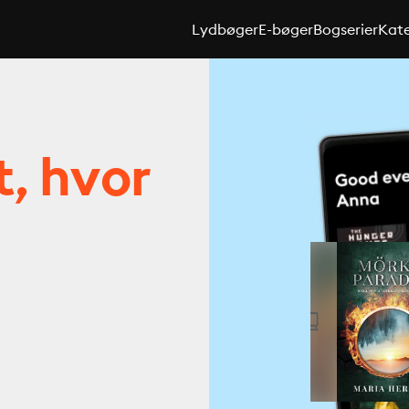
Lydbøger
E-bøger
Bogserier
Kate
t, hvor