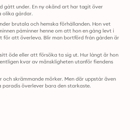
 gått under. En ny okänd art har tagit över 
 olika gårdar.
der brutala och hemska förhållanden. Hon vet 
minnen påminner henne om att hon en gång levt i 
t för att överleva. Blir man bortförd från gården är 
tt öde eller att försöka ta sig ut. Hur långt är hon 
gentligen kvar av mänskligheten utanför fiendens 
tyr och skrämmande mörker. Men där uppstår även 
a paradis överlever bara den starkaste.