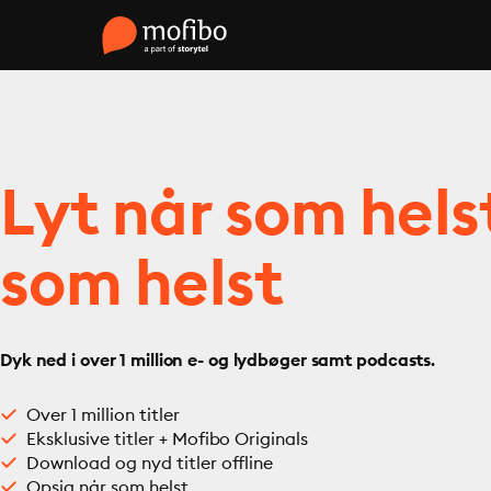
Lyt når som hels
som helst
Dyk ned i over 1 million e- og lydbøger samt podcasts.
Over 1 million titler
Eksklusive titler + Mofibo Originals
Download og nyd titler offline
Opsig når som helst