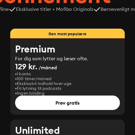
line
Eksklusive titler + Mofibo Originals
Børnevenligt mi
Den mest populære
Premium
For dig som lytter og læser ofte.
129 kr.
/måned
1 konto
100 timer/måned
Eksklusivt indhold hver uge
Fri lytning til podcasts
Ingen binding
Prøv gratis
Unlimited