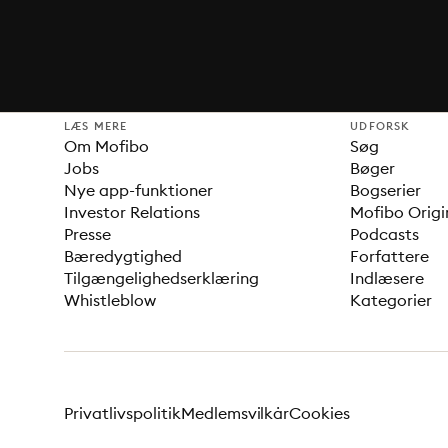
LÆS MERE
UDFORSK
Om Mofibo
Søg
Jobs
Bøger
Nye app-funktioner
Bogserier
Investor Relations
Mofibo Origi
Presse
Podcasts
Bæredygtighed
Forfattere
Tilgængelighedserklæring
Indlæsere
Whistleblow
Kategorier
Privatlivspolitik
Medlemsvilkår
Cookies