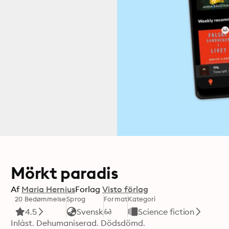
Mörkt paradis
Af
Maria Hernius
Forlag
Visto förlag
20 Bedømmelse
Sprog
Format
Kategori
4.5
Svensk
Science fiction
Inlåst. Dehumaniserad. Dödsdömd. 