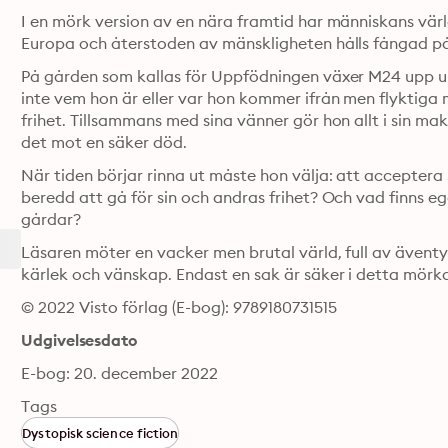
I en mörk version av en nära framtid har människans värld
Europa och återstoden av mänskligheten hålls fångad på
På gården som kallas för Uppfödningen växer M24 upp un
inte vem hon är eller var hon kommer ifrån men flyktiga 
frihet. Tillsammans med sina vänner gör hon allt i sin mak
det mot en säker död.
När tiden börjar rinna ut måste hon välja: att acceptera si
beredd att gå för sin och andras frihet? Och vad finns e
gårdar?
Läsaren möter en vacker men brutal värld, full av även
kärlek och vänskap. Endast en sak är säker i detta mörk
© 2022 Visto förlag (E-bog): 9789180731515
Udgivelsesdato
E-bog: 20. december 2022
Tags
Dystopisk science fiction