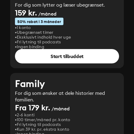
For dig som lytter og læser ubegrænset.
159 kr.
/måned
50% rabat i 3 måneder
1 konto
Ubegrænset timer
Eksklusivt indhold hver uge
Fri lytning til podcasts
Ingen binding
Start tilbuddet
Family
For dig som ønsker at dele historier med
familien.
Fra 179 kr.
/måned
2-6 konti
100 timer/måned pr. konto
Fri lytning til podcasts
Kun 39 kr. pr. ekstra konto