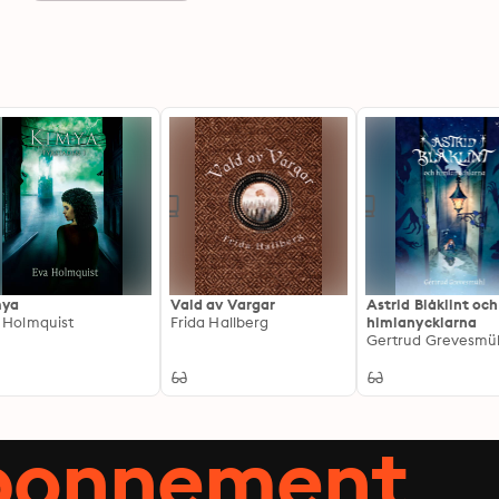
mya
Vald av Vargar
Astrid Blåklint och
 Holmquist
Frida Hallberg
himlanycklarna
Gertrud Grevesmü
abonnement