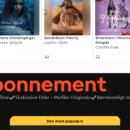
tens kristallspegel
Sandhäxan från Irj
Silverbarn i Mnem
rese Sjöqvist
Lupina Ojala
fotspår
Camilla Faxe
abonnement
line
Eksklusive titler + Mofibo Originals
Børnevenligt mi
Den mest populære