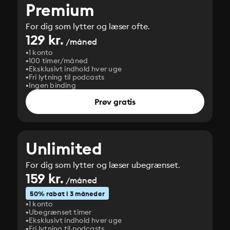
Premium
For dig som lytter og læser ofte.
129 kr.
/måned
1 konto
100 timer/måned
Eksklusivt indhold hver uge
Fri lytning til podcasts
Ingen binding
Prøv gratis
Unlimited
For dig som lytter og læser ubegrænset.
159 kr.
/måned
50% rabat i 3 måneder
1 konto
Ubegrænset timer
Eksklusivt indhold hver uge
Fri lytning til podcasts