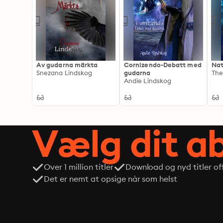
Av gudarna märkta
Cornizendo-Debatt med
Nat
Snezana Lindskog
gudarna
The
Andie Lindskog
Vælg dit 
Over 1 million titler
Download og nyd titler off
Det er nemt at opsige når som helst