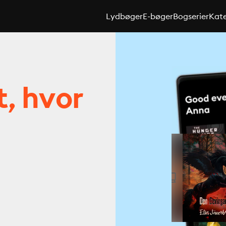
Lydbøger
E-bøger
Bogserier
Kate
t, hvor