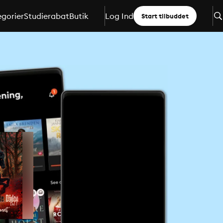
gorier
Studierabat
Butik
Log Ind
Start tilbuddet