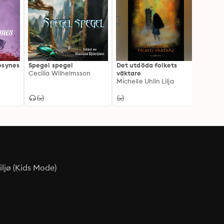
osynes
Spegel spegel
Det utdöda folkets
Den f
Cecilia Wilhelmsson
väktare
Katar
Michelle Uhlin Lilja
ljø (Kids Mode)