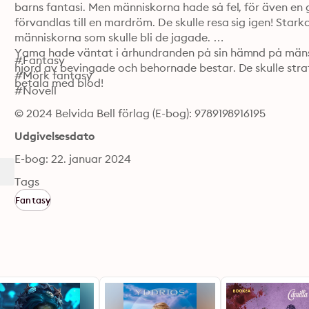
barns fantasi. Men människorna hade så fel, för även en g
förvandlas till en mardröm. De skulle resa sig igen! Star
människorna som skulle bli de jagade. 

Yama hade väntat i århundranden på sin hämnd på mänskli
#Fantasy

hjord av bevingade och behornade bestar. De skulle straf
#Mörk fantasy 

betala med blod!
#Novell
© 2024 Belvida Bell förlag (E-bog): 9789198916195
Udgivelsesdato
E-bog: 22. januar 2024
Tags
Fantasy