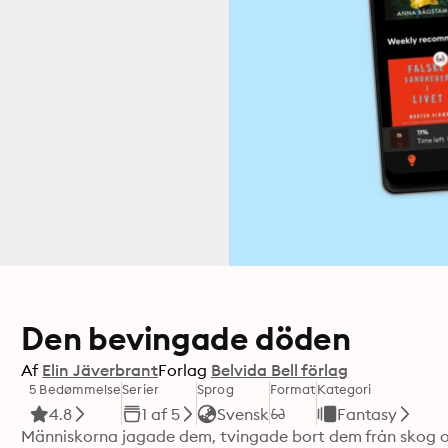
Den bevingade döden
Af
Elin Jäverbrant
Forlag
Belvida Bell förlag
5 Bedømmelse
Serier
Sprog
Format
Kategori
4.8
1 af 5
Svensk
Fantasy
Människorna jagade dem, tvingade bort dem från skog och 