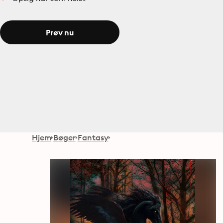
Prøv nu
Hjem
Bøger
Fantasy