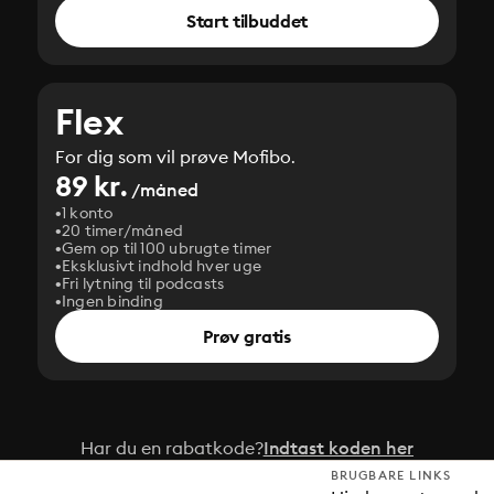
Start tilbuddet
Flex
For dig som vil prøve Mofibo.
89 kr.
/måned
1 konto
20 timer/måned
Gem op til 100 ubrugte timer
Eksklusivt indhold hver uge
Fri lytning til podcasts
Ingen binding
Prøv gratis
Har du en rabatkode?
Indtast koden her
BRUGBARE LINKS