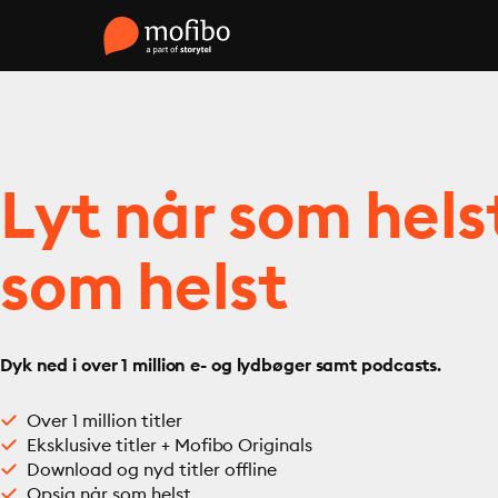
Lyt når som hels
som helst
Dyk ned i over 1 million e- og lydbøger samt podcasts.
Over 1 million titler
Eksklusive titler + Mofibo Originals
Download og nyd titler offline
Opsig når som helst