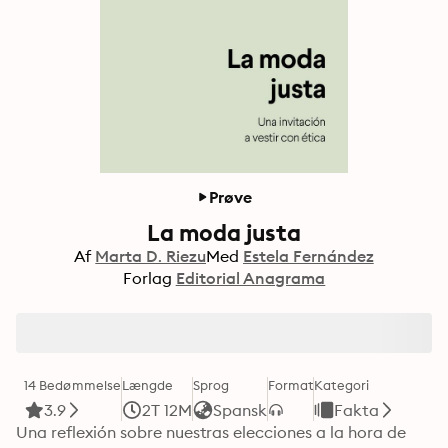
Prøve
La moda justa
Af
Marta D. Riezu
Med
Estela Fernández
Forlag
Editorial Anagrama
14 Bedømmelse
Længde
Sprog
Format
Kategori
3.9
2T 12M
Spansk
Fakta
Una reflexión sobre nuestras elecciones a la hora de 