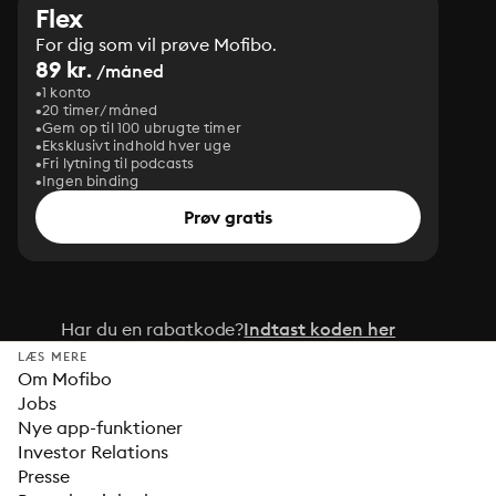
Flex
For dig som vil prøve Mofibo.
89 kr.
/måned
1 konto
20 timer/måned
Gem op til 100 ubrugte timer
Eksklusivt indhold hver uge
Fri lytning til podcasts
Ingen binding
Prøv gratis
Har du en rabatkode?
Indtast koden her
LÆS MERE
Om Mofibo
Jobs
Nye app-funktioner
Investor Relations
Presse