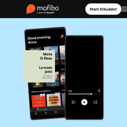
Start tilbuddet