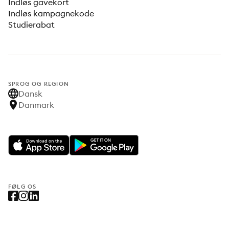
Indløs gavekort
Indløs kampagnekode
Studierabat
SPROG OG REGION
Dansk
Danmark
FØLG OS