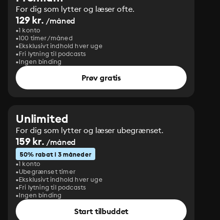
For dig som lytter og læser ofte.
129 kr.
/måned
1 konto
100 timer/måned
Eksklusivt indhold hver uge
Fri lytning til podcasts
Ingen binding
Prøv gratis
Unlimited
For dig som lytter og læser ubegrænset.
159 kr.
/måned
50% rabat i 3 måneder
1 konto
Ubegrænset timer
Eksklusivt indhold hver uge
Fri lytning til podcasts
Ingen binding
Start tilbuddet