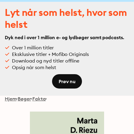
Lyt når som helst, hvor som
helst
Dyk ned i over 1 million e- og lydbøger samt podcasts.
Over 1 million titler
Eksklusive titler + Mofibo Originals
Download og nyd titler offline
Opsig når som helst
Prøv nu
Hjem
Bøger
Fakta