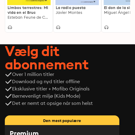
Limbos terrestres: Mi
La radio puesta
El don de la sies
vida en el Bruc
Javier Montes
Esteban Feune de Colombi
Vælg dit
abonnement
Over 1 million titler
Download og nyd titler offline
Eksklusive titler + Mofibo Originals
Børnevenligt miljø (Kids Mode)
Det er nemt at opsige når som helst
Den mest populære
Premium