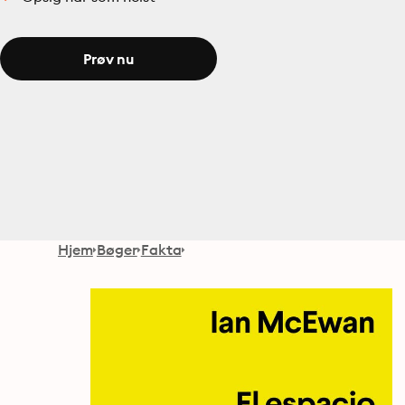
Prøv nu
Hjem
Bøger
Fakta