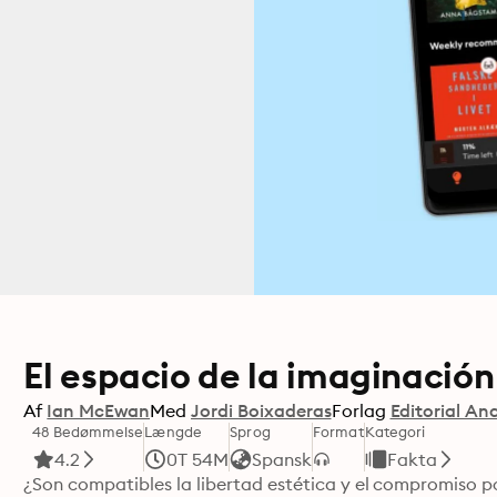
El espacio de la imaginación
Af
Ian McEwan
Med
Jordi Boixaderas
Forlag
Editorial A
48 Bedømmelse
Længde
Sprog
Format
Kategori
4.2
0T 54M
Spansk
Fakta
¿Son compatibles la libertad estética y el compromiso po