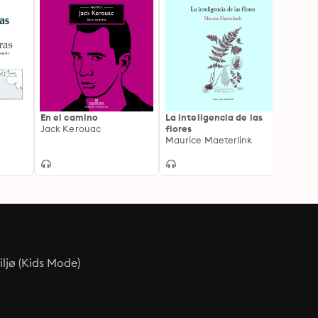
En el camino
La inteligencia de las
El don
Jack Kerouac
flores
Migue
Maurice Maeterlink
ljø (Kids Mode)