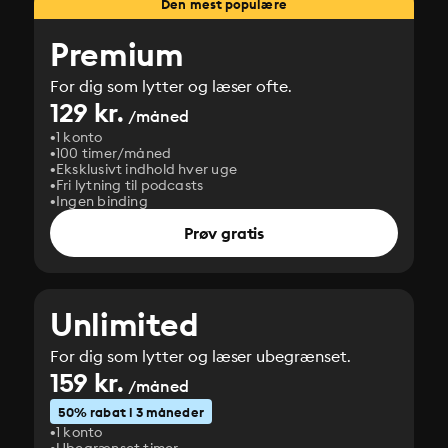
Den mest populære
Premium
For dig som lytter og læser ofte.
129 kr.
/måned
1 konto
100 timer/måned
Eksklusivt indhold hver uge
Fri lytning til podcasts
Ingen binding
Prøv gratis
Unlimited
For dig som lytter og læser ubegrænset.
159 kr.
/måned
50% rabat i 3 måneder
1 konto