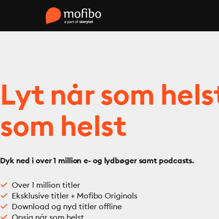
Lyt når som hels
som helst
Dyk ned i over 1 million e- og lydbøger samt podcasts.
Over 1 million titler
Eksklusive titler + Mofibo Originals
Download og nyd titler offline
Opsig når som helst