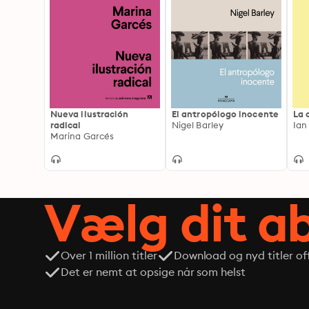
Nueva ilustración
El antropólogo inocente
La 
radical
Nigel Barley
Ian
Marina Garcés
Vælg dit 
Over 1 million titler
Download og nyd titler off
Det er nemt at opsige når som helst