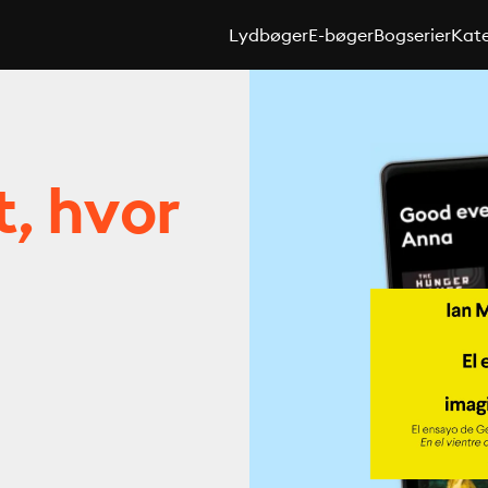
Lydbøger
E-bøger
Bogserier
Kate
t, hvor