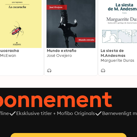
cucaracha
Mundo extraño
La siesta de
 McEwan
José Ovejero
M.Andesmas
Marguerite Duras
abonnement
line
Eksklusive titler + Mofibo Originals
Børnevenligt mi