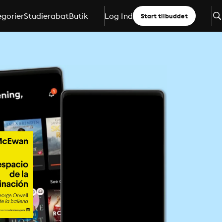
gorier
Studierabat
Butik
Log Ind
Start tilbuddet