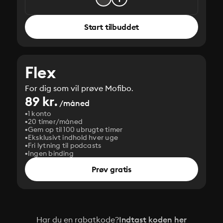
Start tilbuddet
Flex
For dig som vil prøve Mofibo.
89 kr.
/måned
1 konto
20 timer/måned
Gem op til 100 ubrugte timer
Eksklusivt indhold hver uge
Fri lytning til podcasts
Ingen binding
Prøv gratis
Har du en rabatkode?
Indtast koden her