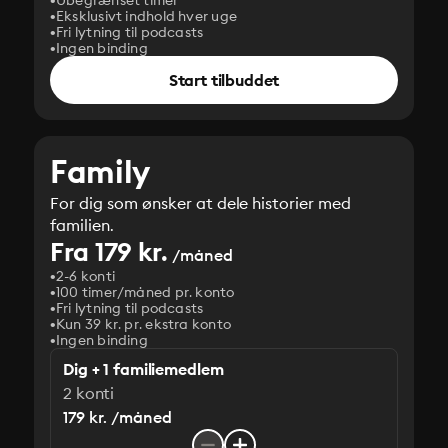
Ubegrænset timer
Eksklusivt indhold hver uge
Fri lytning til podcasts
Ingen binding
Start tilbuddet
Family
For dig som ønsker at dele historier med
familien.
Fra 179 kr.
/måned
2-6 konti
100 timer/måned pr. konto
Fri lytning til podcasts
Kun 39 kr. pr. ekstra konto
Ingen binding
Dig + 1 familiemedlem
2 konti
179 kr. /måned