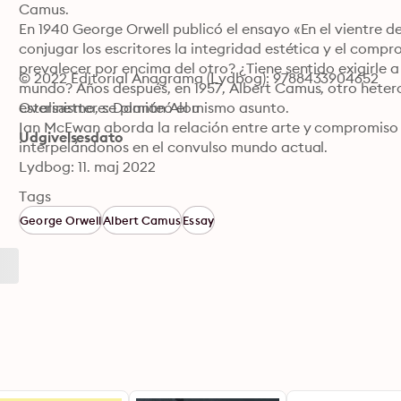
Camus.

En 1940 George Orwell publicó el ensayo «En el vientre d
conjugar los escritores la integridad estética y el comp
prevalecer por encima del otro? ¿Tiene sentido exigirle a 
© 2022 Editorial Anagrama (Lydbog): 9788433904652
mundo? Años después, en 1957, Albert Camus, otro hetero
estalinismo, se planteó el mismo asunto.

Oversættere: Damián Alou
Ian McEwan aborda la relación entre arte y compromiso a p
Udgivelsesdato
interpelándonos en el convulso mundo actual.
Lydbog: 11. maj 2022
Tags
George Orwell
Albert Camus
Essay