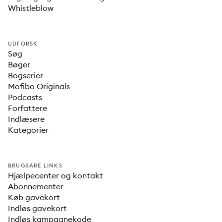
Whistleblow
UDFORSK
Søg
Bøger
Bogserier
Mofibo Originals
Podcasts
Forfattere
Indlæsere
Kategorier
BRUGBARE LINKS
Hjælpecenter og kontakt
Abonnementer
Køb gavekort
Indløs gavekort
Indløs kampagnekode