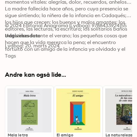
momentos vitales: alegrías, dolor, recuerdos, anhelos…

La madre fallecida hace años, pero cuya presencia se 
sigue sintiendo; la niñera de la infancia en Cadaqués; 
los hijos que crecen; los buenos y malos amantes; los 
© 2024 Editorial Anagrama (Lydbog): 9788433924155
editores, las lecturas, la escritura; los solitarios baños 
matutinos durante el verano; las pequeñas cosas que 
Udgivelsesdato
hacen que la vida merezca la pena; el encuentro 
Lydbog: 20. marts 2024
fortuito con un amigo de la infancia ya olvidado y el 
hallazgo de un viejo amigo de la madre cuya pista se 
Tags
había perdido…

Instantáneas de una vida. Un lienzo impresionista de 
Andre kan også lide...
momentos vitales: alegrías, dolor, recuerdos, anhelos… 
Una suma de elegantes piezas breves que conforman 
un mosaico: lo que hemos dejado atrás, lo que 
atesoramos en la memoria y lo que está por venir; la 
persona que fuimos, la que somos y la que acaso 
seremos en el futuro.

El lector está invitado a sumergirse en páginas escritas 
con una mezcla precisa de hondura y frivolidad, de 
coquetería y sensatez, de exaltación y sosiego.

Mala letra
El amigo
La naturaleza s
Un libro breve y de apariencia liviana, que esconde 