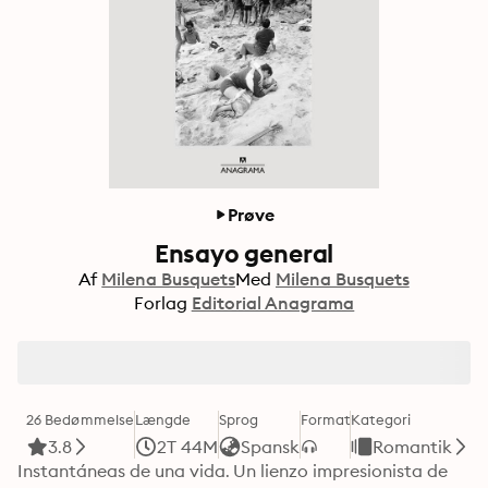
Prøve
Ensayo general
Af
Milena Busquets
Med
Milena Busquets
Forlag
Editorial Anagrama
26 Bedømmelse
Længde
Sprog
Format
Kategori
3.8
2T 44M
Spansk
Romantik
Instantáneas de una vida. Un lienzo impresionista de 