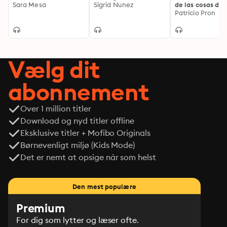
Sara Mesa
Sigrid Nunez
de las cosas de 
mucho más de lo que desvela a primera vista. Un 
mundo
Patricio Pron
destilado de evocaciones, emociones y experiencias 
convertidas en literatura.

«Una escritora de estirpe "wildeana" con un profundo 
sentido trágico de la existencia» (Ángeles López, La 
Vælg dit
Razón).

«Un tsunami literario» (Sílvia Marimon, Ara).

abonnement
«Una Françoise Sagan contemporánea, con la 
agridulce espontaneidad de Woody Allen» (The 
Over 1 million titler
Bookseller).

Download og nyd titler offline
«Conmovedora, equilibrista de los sentimientos» (Le 
Monde).
Eksklusive titler + Mofibo Originals
Børnevenligt miljø (Kids Mode)
Det er nemt at opsige når som helst
Den mest populære
Premium
For dig som lytter og læser ofte.