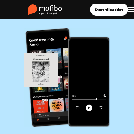
Start tilbuddet