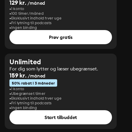
129 kr.
/måned
1 konto
100 timer/måned
Eksklusivt indhold hver uge
Fri lytning til podcasts
Ingen binding
Prøv gratis
Unlimited
For dig som lytter og læser ubegrænset.
159 kr.
/måned
50% rabat i 3 måneder
1 konto
Ubegrænset timer
Eksklusivt indhold hver uge
Fri lytning til podcasts
Ingen binding
Start tilbuddet