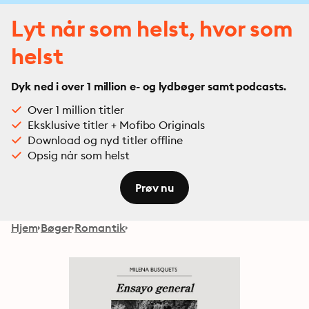
Lyt når som helst, hvor som
helst
Dyk ned i over 1 million e- og lydbøger samt podcasts.
Over 1 million titler
Eksklusive titler + Mofibo Originals
Download og nyd titler offline
Opsig når som helst
Prøv nu
Hjem
Bøger
Romantik