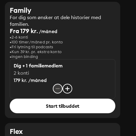
Family
For dig som ønsker at dele historier med
familien.
Fra 179 kr.
/måned
2-6 konti
100 timer/måned pr. konto
Fri lytning til podcasts
Kun 39 kr. pr. ekstra konto
Ingen binding
Dig + 1 familiemedlem
2 konti
179 kr. /måned
Start tilbuddet
Flex