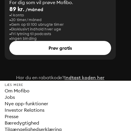
For dig som vil prøve Mofibo.
89 kr.
/måned
1 konto
20 timer/måned
Gem op til 100 ubrugte timer
Eksklusivt indhold hver uge
Fri lytning til podcasts
Ingen binding
Prøv gratis
Har du en rabatkode?
Indtast koden her
LÆS MERE
Om Mofibo
Jobs
Nye app-funktioner
Investor Relations
Presse
Bæredygtighed
Tilgængelighedserklæring