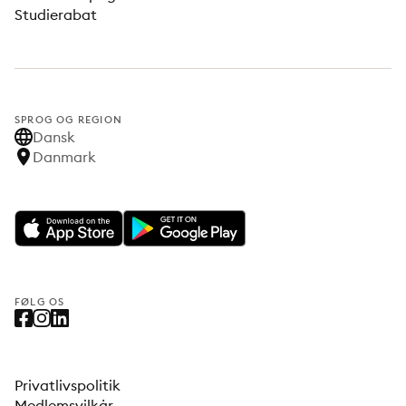
Studierabat
SPROG OG REGION
Dansk
Danmark
FØLG OS
Privatlivspolitik
Medlemsvilkår