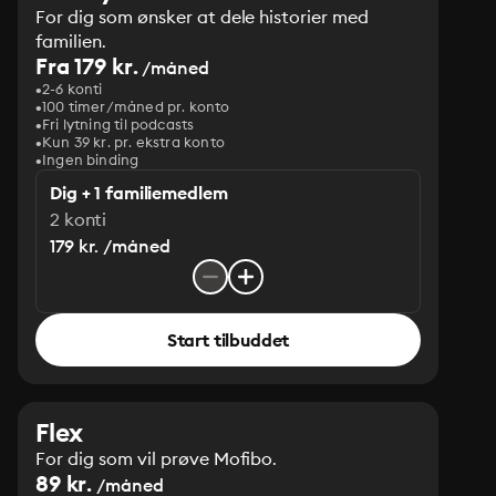
For dig som ønsker at dele historier med
familien.
Fra 179 kr.
/måned
2-6 konti
100 timer/måned pr. konto
Fri lytning til podcasts
Kun 39 kr. pr. ekstra konto
Ingen binding
Dig + 1 familiemedlem
2 konti
179 kr. /måned
Start tilbuddet
Flex
For dig som vil prøve Mofibo.
89 kr.
/måned