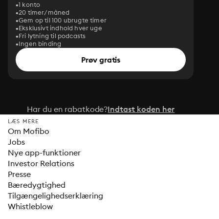
1 konto
20 timer/måned
Gem op til 100 ubrugte timer
Eksklusivt indhold hver uge
Fri lytning til podcasts
Ingen binding
Prøv gratis
Har du en rabatkode?
Indtast koden her
LÆS MERE
Om Mofibo
Jobs
Nye app-funktioner
Investor Relations
Presse
Bæredygtighed
Tilgængelighedserklæring
Whistleblow