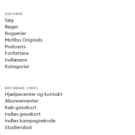
UDFORSK
Søg
Bøger
Bogserier
Mofibo Originals
Podcasts
Forfattere
Indlæsere
Kategorier
BRUGBARE LINKS
Hjælpecenter og kontakt
Abonnementer
Køb gavekort
Indløs gavekort
Indløs kampagnekode
Studierabat