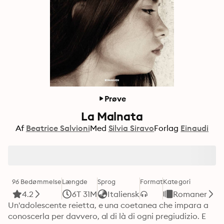
Prøve
La Malnata
Af
Beatrice Salvioni
Med
Silvia Siravo
Forlag
Einaudi
96 Bedømmelse
Længde
Sprog
Format
Kategori
4.2
6T 31M
Italiensk
Romaner
Un'adolescente reietta, e una coetanea che impara a 
conoscerla per davvero, al di là di ogni pregiudizio. E 