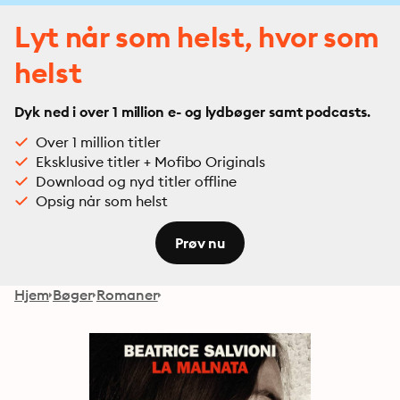
Lyt når som helst, hvor som
helst
Dyk ned i over 1 million e- og lydbøger samt podcasts.
Over 1 million titler
Eksklusive titler + Mofibo Originals
Download og nyd titler offline
Opsig når som helst
Prøv nu
Hjem
Bøger
Romaner