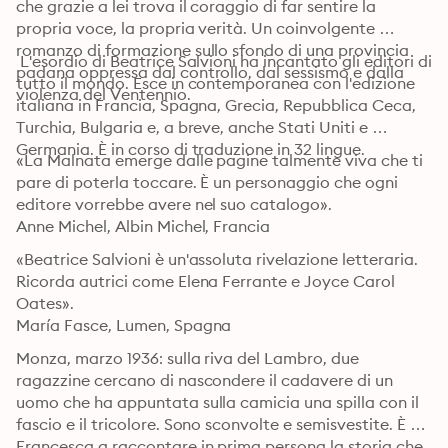
che grazie a lei trova il coraggio di far sentire la 
propria voce, la propria verità. Un coinvolgente 
romanzo di formazione sullo sfondo di una provincia 
 L'esordio di Beatrice Salvioni ha incantato gli editori di 
padana oppressa dal controllo, dal sessismo e dalla 
tutto il mondo. Esce in contemporanea con l'edizione 
violenza del Ventennio.
italiana in Francia, Spagna, Grecia, Repubblica Ceca, 
Turchia, Bulgaria e, a breve, anche Stati Uniti e 
Germania. È in corso di traduzione in 32 lingue.
«La Malnata emerge dalle pagine talmente viva che ti 
pare di poterla toccare. È un personaggio che ogni 
editore vorrebbe avere nel suo catalogo».

Anne Michel, Albin Michel, Francia
«Beatrice Salvioni è un'assoluta rivelazione letteraria. 
Ricorda autrici come Elena Ferrante e Joyce Carol 
Oates».

María Fasce, Lumen, Spagna
Monza, marzo 1936: sulla riva del Lambro, due 
ragazzine cercano di nascondere il cadavere di un 
uomo che ha appuntata sulla camicia una spilla con il 
fascio e il tricolore. Sono sconvolte e semisvestite. È 
Francesca a raccontare in prima persona la storia che 