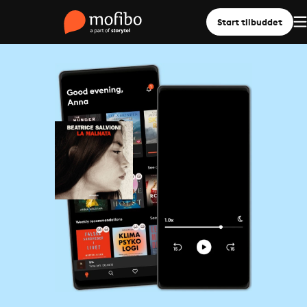
Start tilbuddet