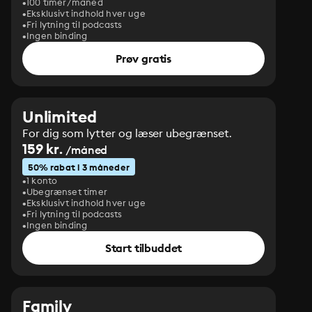
100 timer/måned
Eksklusivt indhold hver uge
Fri lytning til podcasts
Ingen binding
Prøv gratis
Unlimited
For dig som lytter og læser ubegrænset.
159 kr.
/måned
50% rabat i 3 måneder
1 konto
Ubegrænset timer
Eksklusivt indhold hver uge
Fri lytning til podcasts
Ingen binding
Start tilbuddet
Family