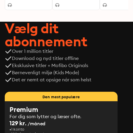
Vælg dit
abonnement
Over 1 million titler
Download og nyd titler offline
Eksklusive titler + Mofibo Originals
Børnevenligt miljø (Kids Mode)
Det er nemt at opsige når som helst
Den mest populære
Premium
For dig som lytter og læser ofte.
129 kr.
/måned
1 konto