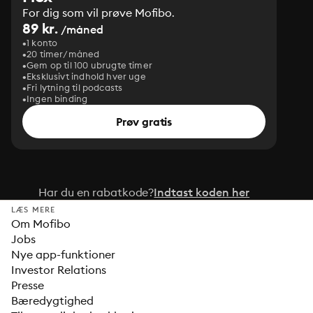
For dig som vil prøve Mofibo.
89 kr.
/måned
1 konto
20 timer/måned
Gem op til 100 ubrugte timer
Eksklusivt indhold hver uge
Fri lytning til podcasts
Ingen binding
Prøv gratis
Har du en rabatkode?
Indtast koden her
LÆS MERE
Om Mofibo
Jobs
Nye app-funktioner
Investor Relations
Presse
Bæredygtighed