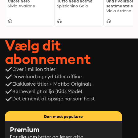
Cuore nero
Tutto nella norma
Una rivoluzione
Silvia Avallone
Spizzichino Gaia
sentimentale
Viola Ardone
Vælg dit
abonnement
Over 1 million titler
Download og nyd titler offline
Eksklusive titler + Mofibo Originals
Børnevenligt miljø (Kids Mode)
Det er nemt at opsige når som helst
Den mest populære
Premium
For dig som lytter og læser ofte.