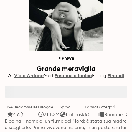
Prøve
Grande meraviglia
Af
Viola Ardone
Med
Emanuela Ionica
Forlag
Einaudi
194 Bedømmelse
Længde
Sprog
Format
Kategori
4.6
7T 52M
Italiensk
Romaner
Elba ha il nome di un fiume del Nord: è stata sua madre 
a sceglierlo. Prima vivevano insieme, in un posto che lei 