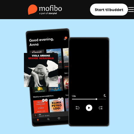
Start tilbuddet