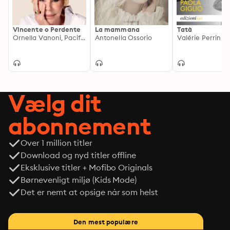
tutto si tiene, Matteo Bussola intreccia movimenti e 
desideri in un crescendo di emozioni. Perché forse il 
Vincente o Perdente
La mammana
Tatà
vero talento è trovare il proprio passo e condividerlo 
Ornella Vanoni, Pacifico
Antonella Ossorio
Valérie Perrin
con chi si ama.
Vælg dit
abonnement
Over 1 million titler
Download og nyd titler offline
Eksklusive titler + Mofibo Originals
Børnevenligt miljø (Kids Mode)
Det er nemt at opsige når som helst
Den mest populære