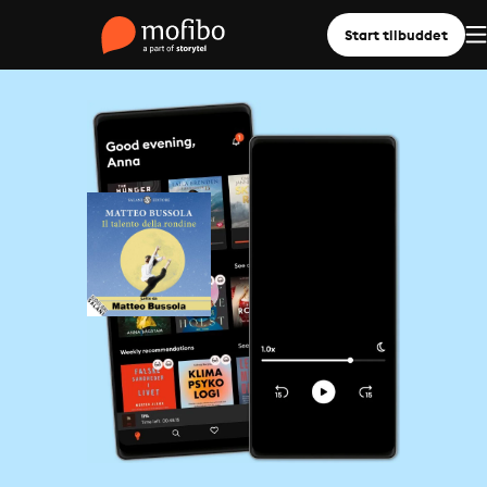
Start tilbuddet