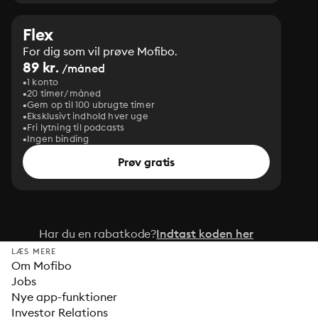
Flex
For dig som vil prøve Mofibo.
89 kr.
/måned
1 konto
20 timer/måned
Gem op til 100 ubrugte timer
Eksklusivt indhold hver uge
Fri lytning til podcasts
Ingen binding
Prøv gratis
Har du en rabatkode?
Indtast koden her
LÆS MERE
Om Mofibo
Jobs
Nye app-funktioner
Investor Relations