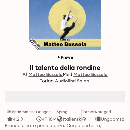
Prøve
Il talento della rondine
Af
Matteo Bussola
Med
Matteo Bussola
Forlag
Audiolibri Salani
35 Bedømmelse
Længde
Sprog
Format
Kategori
4.2
4T 18M
Italiensk
Ungdomsbøg
Brando è nato per la danza. Corpo perfetto, 