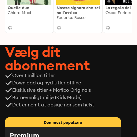
completarsi. Gi scoprirà così che ogni mistero si veste 
Quelle due
Nostra signora che sei
La regola del si
di luce, prima o poi. E che l'amore ha facce impreviste e 
Chiara Maci
nell'attico
Oscar Farinetti
Federica Bosco
sconcertanti come il verde delle piante carnivore.
Vælg dit
abonnement
Over 1 million titler
Download og nyd titler offline
Eksklusive titler + Mofibo Originals
Børnevenligt miljø (Kids Mode)
Det er nemt at opsige når som helst
Den mest populære
Premium