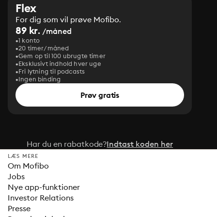
Flex
For dig som vil prøve Mofibo.
89 kr.
/måned
1 konto
20 timer/måned
Gem op til 100 ubrugte timer
Eksklusivt indhold hver uge
Fri lytning til podcasts
Ingen binding
Prøv gratis
Har du en rabatkode?
Indtast koden her
LÆS MERE
Om Mofibo
Jobs
Nye app-funktioner
Investor Relations
Presse