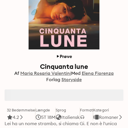
Prøve
Cinquanta lune
Af
Maria Rosaria Valentini
Med
Elena Fiorenza
Forlag
Storyside
32 Bedømmelse
Længde
Sprog
Format
Kategori
4.2
5T 18M
Italiensk
Romaner
Lei ha un nome strambo, si chiama Gi. E non è l'unica 