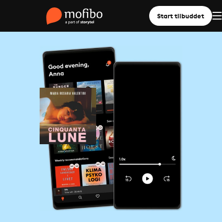
Start tilbuddet