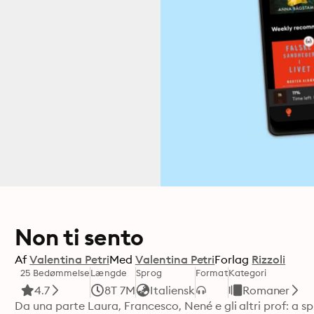
Non ti sento
Af
Valentina Petri
Med
Valentina Petri
Forlag
Rizzoli
25 Bedømmelse
Længde
Sprog
Format
Kategori
4.7
8T 7M
Italiensk
Romaner
Da una parte Laura, Francesco, Nené e gli altri prof: a sp