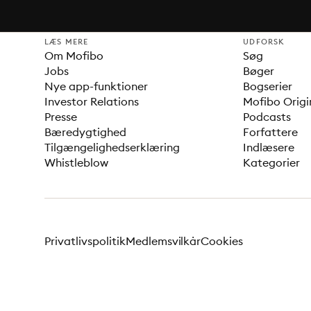
LÆS MERE
UDFORSK
Om Mofibo
Søg
Jobs
Bøger
Nye app-funktioner
Bogserier
Investor Relations
Mofibo Origi
Presse
Podcasts
Bæredygtighed
Forfattere
Tilgængelighedserklæring
Indlæsere
Whistleblow
Kategorier
Privatlivspolitik
Medlemsvilkår
Cookies