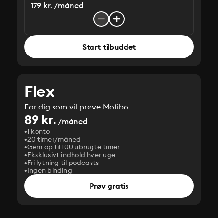
179 kr. /måned
Start tilbuddet
Flex
For dig som vil prøve Mofibo.
89 kr.
/måned
1 konto
20 timer/måned
Gem op til 100 ubrugte timer
Eksklusivt indhold hver uge
Fri lytning til podcasts
Ingen binding
Prøv gratis