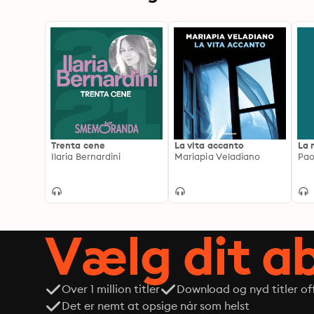
Trenta cene
La vita accanto
La 
Ilaria Bernardini
Mariapia Veladiano
Pao
Vælg dit 
Over 1 million titler
Download og nyd titler off
Det er nemt at opsige når som helst