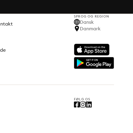
SPROG OG REGION
Dansk
ontakt
Danmark
ode
FØLG OS