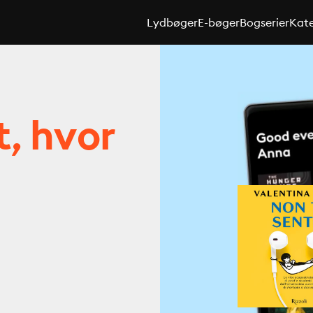
Lydbøger
E-bøger
Bogserier
Kate
t, hvor