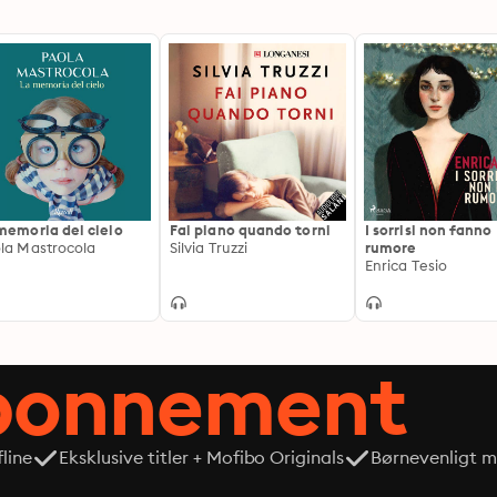
memoria del cielo
Fai piano quando torni
I sorrisi non fanno
la Mastrocola
Silvia Truzzi
rumore
Enrica Tesio
abonnement
line
Eksklusive titler + Mofibo Originals
Børnevenligt mi