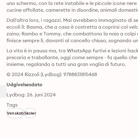
uno schermo, con la rete instabile e le piccole icone ner
Dall'altra loro, i ragazzi. Mai avrebbero immaginato di s
eccoli lì: Basma, che a casa è costretta a coprirsi col vel
zaino; Rambo e Tommy, che combattono la noia a colpi di 
finisce sempre lì, davanti al cancello chiuso, sognando un
La vita è in pausa ma, tra WhatsApp furtivi e lezioni hacke
precaria e traballante, oggi come sempre - fa quello che sa 
insieme, regalando a tutti una gran voglia di futuro.
© 2024 Rizzoli (Lydbog): 9788831815468
Udgivelsesdato
Lydbog: 26. juni 2024
Tags
Venskab
Skoler