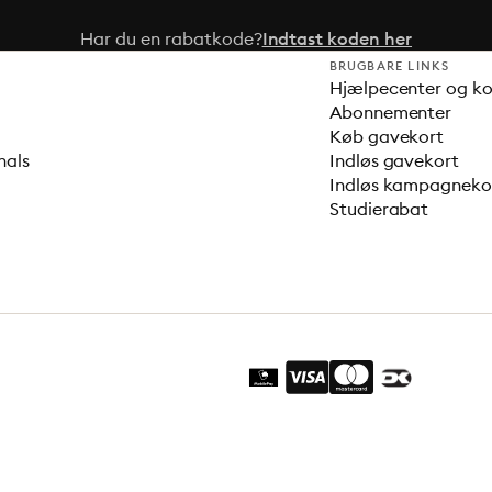
Har du en rabatkode?
Indtast koden her
BRUGBARE LINKS
Hjælpecenter og k
Abonnementer
Køb gavekort
nals
Indløs gavekort
Indløs kampagnek
Studierabat