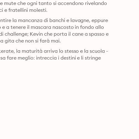
e e mute che ogni tanto si accendono rivelando 
cucine affollate, camerette in disordine, animali domestici e fratellini molesti. 
entire la mancanza di banchi e lavagne, eppure 
o e a tenere il mascara nascosto in fondo allo 
challenge; Kevin che porta il cane a spasso e 
a gita che non si farà mai.
rate, la maturità arriva lo stesso e la scuola - 
fare meglio: intreccia i destini e li stringe 