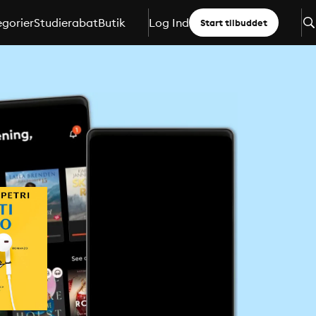
gorier
Studierabat
Butik
Log Ind
Start tilbuddet