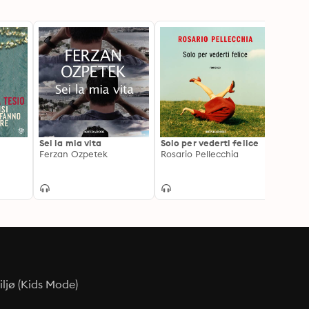
Sei la mia vita
Solo per vederti felice
Nons
Ferzan Ozpetek
Rosario Pellecchia
Claudi
ljø (Kids Mode)