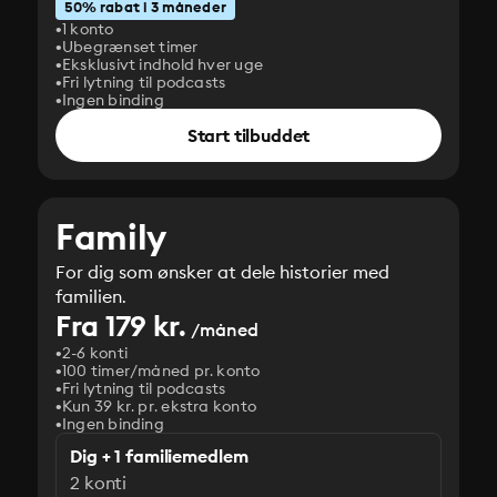
50% rabat i 3 måneder
1 konto
Ubegrænset timer
Eksklusivt indhold hver uge
Fri lytning til podcasts
Ingen binding
Start tilbuddet
Family
For dig som ønsker at dele historier med
familien.
Fra 179 kr.
/måned
2-6 konti
100 timer/måned pr. konto
Fri lytning til podcasts
Kun 39 kr. pr. ekstra konto
Ingen binding
Dig + 1 familiemedlem
2 konti