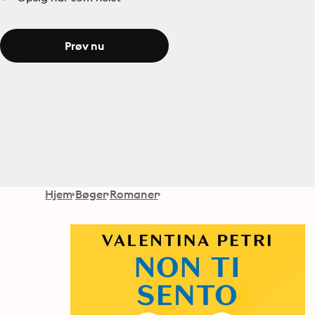
Prøv nu
Hjem
Bøger
Romaner