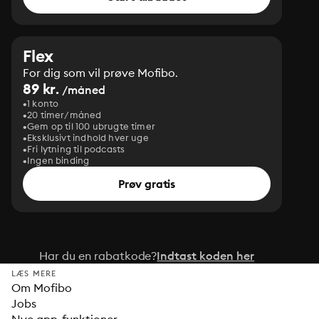
Flex
For dig som vil prøve Mofibo.
89 kr.
/måned
1 konto
20 timer/måned
Gem op til 100 ubrugte timer
Eksklusivt indhold hver uge
Fri lytning til podcasts
Ingen binding
Prøv gratis
Har du en rabatkode?
Indtast koden her
LÆS MERE
Om Mofibo
Jobs