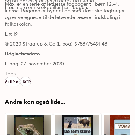
og bruger en stor del af deres tid i vand.

Maxi er en serie af letlæste fagbøger til børn i 2.-4. 
Læs mere om krokodiller her i bogen.
klasse. Bøgerne er bygget op som klassiske fagbøger 
og er velegnede til de letøvede læsere i indskoling i 
folkeskolen.
Lix: 19
© 2020 Straarup & Co (E-bog): 9788775491148
Udgivelsesdato
E-bog: 27. november 2020
Tags
6 til 9 år
LIX 19
Andre kan også lide...