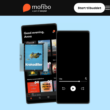
Start tilbuddet