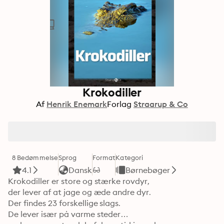
Krokodiller
Af
Henrik Enemark
Forlag
Straarup & Co
8 Bedømmelse
Sprog
Format
Kategori
4.1
Dansk
Børnebøger
Krokodiller er store og stærke rovdyr,

der lever af at jage og æde andre dyr.

Der findes 23 forskellige slags.

De lever især på varme steder
