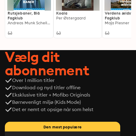
Rutsjebaner, Blå
Koala
Verdens ældste,
Fagklub
Per Østergaard
Fagklub
Andreas Munk Scheller
Maja Plesner
Vælg dit
abonnement
Over 1 million titler
Download og nyd titler offline
Eksklusive titler + Mofibo Originals
Børnevenligt miljø (Kids Mode)
Det er nemt at opsige når som helst
Den mest populære