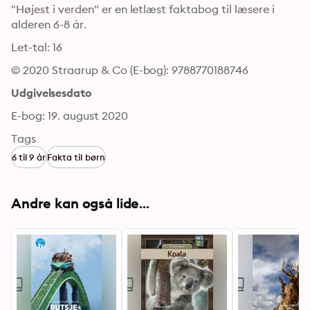
"Højest i verden" er en letlæst faktabog til læsere i 
alderen 6-8 år.
Let-tal: 16
© 2020 Straarup & Co (E-bog): 9788770188746
Udgivelsesdato
E-bog: 19. august 2020
Tags
6 til 9 år
Fakta til børn
Andre kan også lide...