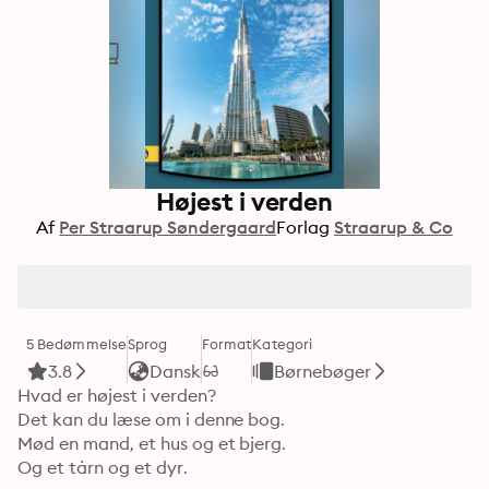
Højest i verden
Af
Per Straarup Søndergaard
Forlag
Straarup & Co
5 Bedømmelse
Sprog
Format
Kategori
3.8
Dansk
Børnebøger
Hvad er højest i verden? 

Det kan du læse om i denne bog. 

Mød en mand, et hus og et bjerg. 

Og et tårn og et dyr. 