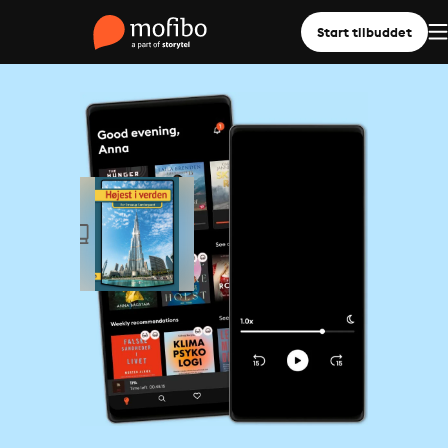
Start tilbuddet