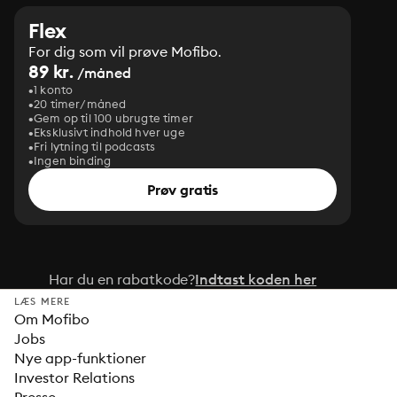
Flex
For dig som vil prøve Mofibo.
89 kr.
/måned
1 konto
20 timer/måned
Gem op til 100 ubrugte timer
Eksklusivt indhold hver uge
Fri lytning til podcasts
Ingen binding
Prøv gratis
Har du en rabatkode?
Indtast koden her
LÆS MERE
Om Mofibo
Jobs
Nye app-funktioner
Investor Relations