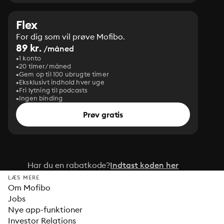
Flex
For dig som vil prøve Mofibo.
89 kr.
/måned
1 konto
20 timer/måned
Gem op til 100 ubrugte timer
Eksklusivt indhold hver uge
Fri lytning til podcasts
Ingen binding
Prøv gratis
Har du en rabatkode?
Indtast koden her
LÆS MERE
Om Mofibo
Jobs
Nye app-funktioner
Investor Relations