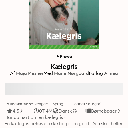
Prøve
Kælegris
Af
Maja Plesner
Med
Marie Nørgaard
Forlag
Alinea
8 Bedømmelse
Længde
Sprog
Format
Kategori
4.3
0T 4M
Dansk
Børnebøger
Har du hørt om en kælegris?

En kælegris behøver ikke bo på en gård. Den skal heller 