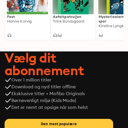
Fest
Asfaltpatruljen
Mysteriealarm.
Hanne Korvig
Trine Bundsgaard
spor
Vælg dit
abonnement
Over 1 million titler
Download og nyd titler offline
Eksklusive titler + Mofibo Originals
Børnevenligt miljø (Kids Mode)
Det er nemt at opsige når som helst
Den mest populære