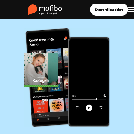
Start tilbuddet