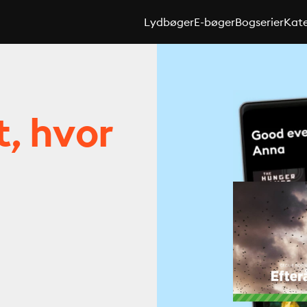
Lydbøger
E-bøger
Bogserier
Kate
t, hvor