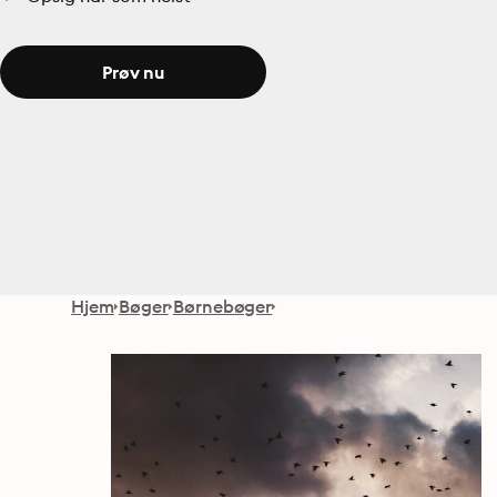
Prøv nu
Hjem
Bøger
Børnebøger