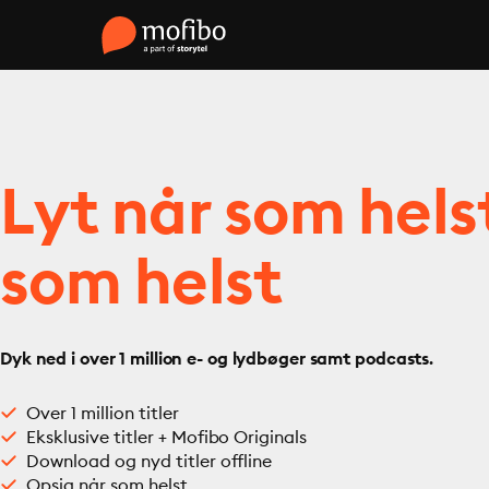
Lyt når som hels
som helst
Dyk ned i over 1 million e- og lydbøger samt podcasts.
Over 1 million titler
Eksklusive titler + Mofibo Originals
Download og nyd titler offline
Opsig når som helst