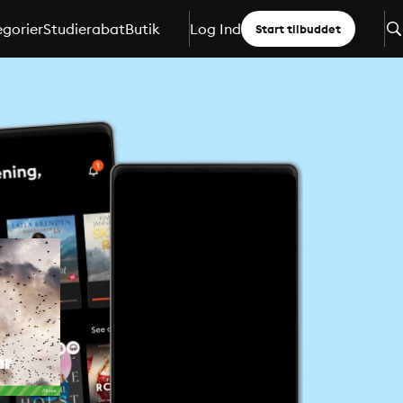
gorier
Studierabat
Butik
Log Ind
Start tilbuddet