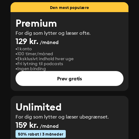
Den mest populære
Premium
For dig som lytter og læser ofte.
129 kr.
/måned
1 konto
100 timer/måned
Eksklusivt indhold hver uge
Fri lytning til podcasts
Ingen binding
Prøv gratis
Unlimited
For dig som lytter og læser ubegrænset.
159 kr.
/måned
50% rabat i 3 måneder