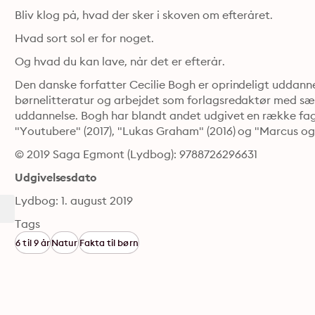
Bliv klog på, hvad der sker i skoven om efteråret.
Hvad sort sol er for noget.
Og hvad du kan lave, når det er efterår.
Den danske forfatter Cecilie Bogh er oprindeligt uddanne
børnelitteratur og arbejdet som forlagsredaktør med sær
uddannelse. Bogh har blandt andet udgivet en række fagl
"Youtubere" (2017), "Lukas Graham" (2016) og "Marcus og 
© 2019 Saga Egmont (Lydbog): 9788726296631
Udgivelsesdato
Lydbog: 1. august 2019
Tags
6 til 9 år
Natur
Fakta til børn