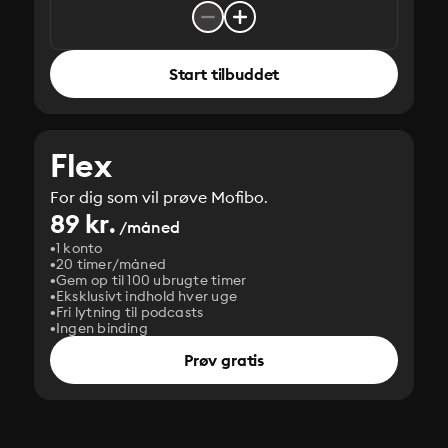
Start tilbuddet
Flex
For dig som vil prøve Mofibo.
89 kr.
/måned
1 konto
20 timer/måned
Gem op til 100 ubrugte timer
Eksklusivt indhold hver uge
Fri lytning til podcasts
Ingen binding
Prøv gratis