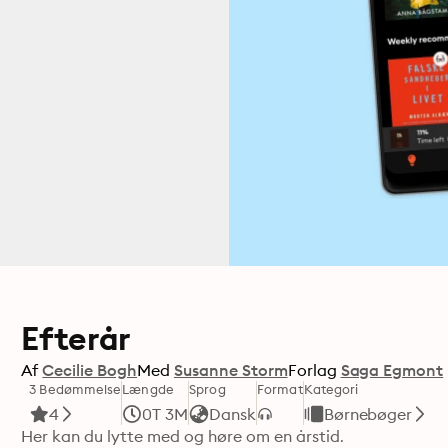
Efterår
Af
Cecilie Bogh
Med
Susanne Storm
Forlag
Saga Egmont
3 Bedømmelse
Længde
Sprog
Format
Kategori
4
0T 3M
Dansk
Børnebøger
Her kan du lytte med og høre om en årstid.