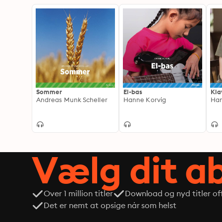
Sommer
El-bas
Kla
Andreas Munk Scheller
Hanne Korvig
Han
Vælg dit 
Over 1 million titler
Download og nyd titler off
Det er nemt at opsige når som helst