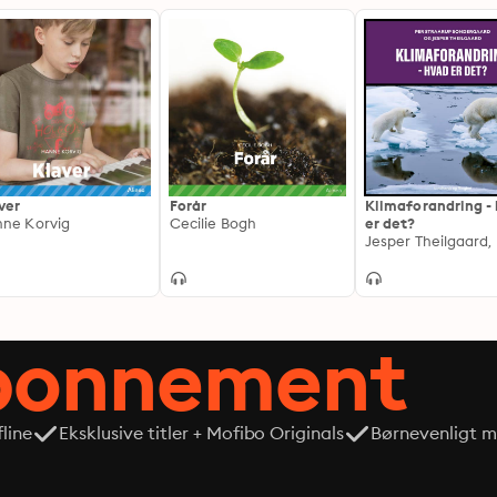
ver
Forår
Klimaforandring -
ne Korvig
Cecilie Bogh
er det?
abonnement
line
Eksklusive titler + Mofibo Originals
Børnevenligt mi