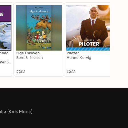
 hvad
Elge i skoven
Piloter
Navne
Bent B. Nielsen
Hanne Korvig
Jesper Theilgaard, Per Straarup Søndergaard
ljø (Kids Mode)