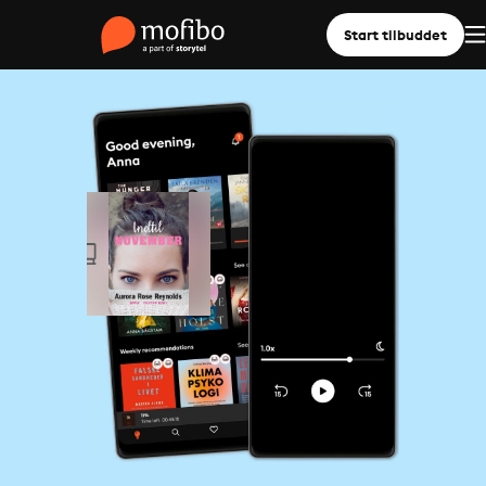
Start tilbuddet