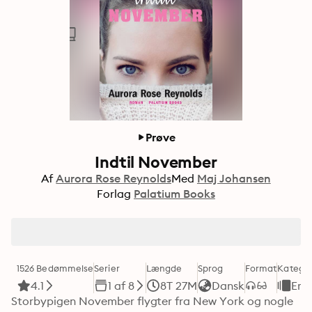
Prøve
Indtil November
Af
Aurora Rose Reynolds
Med
Maj Johansen
Forlag
Palatium Books
1526 Bedømmelse
Serier
Længde
Sprog
Format
Kategor
4.1
1 af 8
8T 27M
Dansk
Ero
Storbypigen November flygter fra New York og nogle 