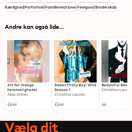
Kærlighed
Parforhold
Familierelationer
Feelgood
Broderskab
Andre kan også lide...
Alt for mange
Sweet Filthy Boy: Wild
Beautiful Basta
hemmeligheder
Season 1
Christina Laure
Abbi Glines
Christina Lauren
Vælg dit