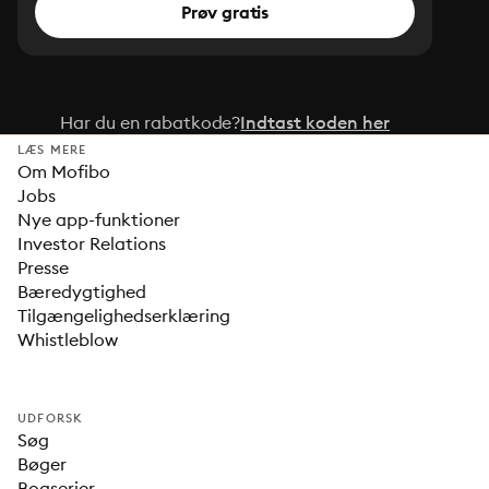
Prøv gratis
Har du en rabatkode?
Indtast koden her
LÆS MERE
Om Mofibo
Jobs
Nye app-funktioner
Investor Relations
Presse
Bæredygtighed
Tilgængelighedserklæring
Whistleblow
UDFORSK
Søg
Bøger
Bogserier