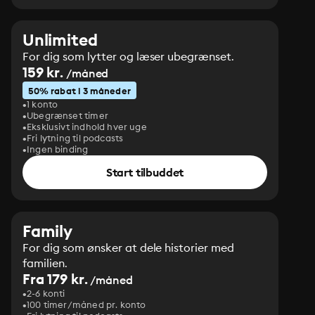
Unlimited
For dig som lytter og læser ubegrænset.
159 kr.
/måned
50% rabat i 3 måneder
1 konto
Ubegrænset timer
Eksklusivt indhold hver uge
Fri lytning til podcasts
Ingen binding
Start tilbuddet
Family
For dig som ønsker at dele historier med
familien.
Fra 179 kr.
/måned
2-6 konti
100 timer/måned pr. konto