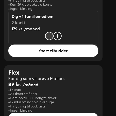
Fri lytning til podcasts
Kun 39 kr. pr. ekstra konto
Ingen binding
Dig + 1 familiemedlem
2 konti
179 kr. /måned
Start tilbuddet
Flex
For dig som vil prøve Mofibo.
89 kr.
/måned
1 konto
20 timer/måned
Gem op til 100 ubrugte timer
Eksklusivt indhold hver uge
Fri lytning til podcasts
Ingen binding